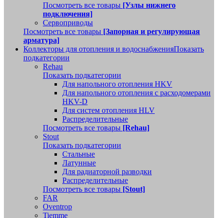
Посмотреть все товары
[Узлы нижнего
подключения]
Сервоприводы
Посмотреть все товары
[Запорная и регулирующая
арматура]
Коллекторы для отопления и водоснабжения
Показать
подкатегории
Rehau
Показать подкатегории
Для напольного отопления HKV
Для напольного отопления с расходомерами
HKV-D
Для систем отопления HLV
Распределительные
Посмотреть все товары
[Rehau]
Stout
Показать подкатегории
Стальные
Латунные
Для радиаторной разводки
Распределительные
Посмотреть все товары
[Stout]
FAR
Oventrop
Tiemme