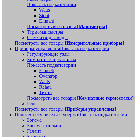
Показать подкатегории
Watts
Stout
Emmeti
Посмотреть все товары
[Манометры]
Термоманометры
Счетчики для воды
Посмотреть все товары
[Измерительные приборы]
Приборы управления
Показать подкатегории
Регулирующие узлы
Комнатные термостаты
Показать подкатегории
Emmeti
Oventrop
Watts
Rehau
Техно
Посмотреть все товары
[Комнатные термостаты]
Реле
Посмотреть все товары
[Приборы управления]
Полотенцесушители Сунержа
Показать подкатегории
Богема
Богема с полкой
Галант
Канцлер