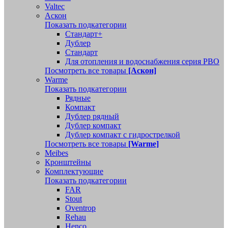
Valtec
Аскон
Показать подкатегории
Стандарт+
Дублер
Стандарт
Для отопления и водоснабжения серия РВО
Посмотреть все товары
[Аскон]
Warme
Показать подкатегории
Рядные
Компакт
Дублер рядный
Дублер компакт
Дублер компакт с гидрострелкой
Посмотреть все товары
[Warme]
Meibes
Кронштейны
Комплектующие
Показать подкатегории
FAR
Stout
Oventrop
Rehau
Henco