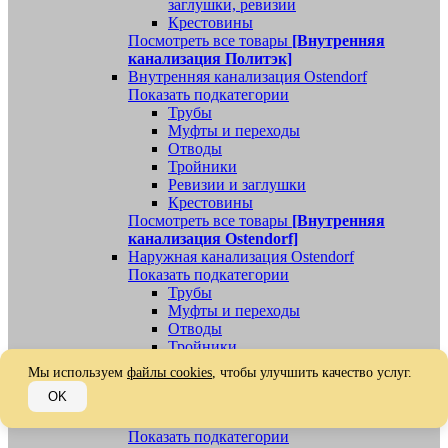
заглушки, ревизии
Крестовины
Посмотреть все товары
[Внутренняя
канализация Политэк]
Внутренняя канализация Ostendorf
Показать подкатегории
Трубы
Муфты и переходы
Отводы
Тройники
Ревизии и заглушки
Крестовины
Посмотреть все товары
[Внутренняя
канализация Ostendorf]
Наружная канализация Ostendorf
Показать подкатегории
Трубы
Муфты и переходы
Отводы
Тройники
Ревизии, заглушки, обратные клапаны
Мы используем
файлы cookies
, чтобы улучшить качество услуг.
Посмотреть все товары
[Наружная
OK
канализация Ostendorf]
Наружная канализация
Показать подкатегории