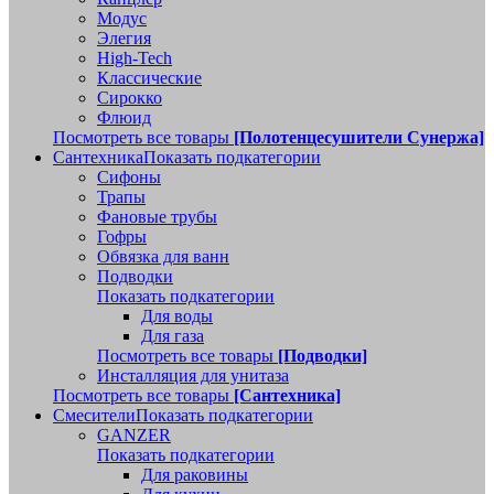
Модус
Элегия
High-Tech
Классические
Сирокко
Флюид
Посмотреть все товары
[Полотенцесушители Сунержа]
Сантехника
Показать подкатегории
Сифоны
Трапы
Фановые трубы
Гофры
Обвязка для ванн
Подводки
Показать подкатегории
Для воды
Для газа
Посмотреть все товары
[Подводки]
Инсталляция для унитаза
Посмотреть все товары
[Сантехника]
Смесители
Показать подкатегории
GANZER
Показать подкатегории
Для раковины