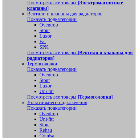
Посмотреть все товары
[Электромагнитные
клапаны]
Вентили и клапаны для радиаторов
Показать подкатегории
Oventrop
Stout
Luxor
Far
SPK
Посмотреть все товары
[Вентили и клапаны для
радиаторов]
Термоголовки
Показать подкатегории
Oventrop
Stout
Luxor
Uni-fitt
Посмотреть все товары
[Термоголовки]
Узлы нижнего подключения
Показать подкатегории
Oventrop
Uni-fitt
Stout
Rehau
Comisa