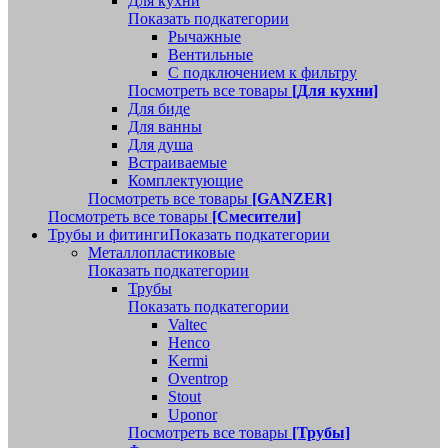
Для кухни
Показать подкатегории
Рычажные
Вентильные
С подключением к фильтру
Посмотреть все товары
[Для кухни]
Для биде
Для ванны
Для душа
Встраиваемые
Комплектующие
Посмотреть все товары
[GANZER]
Посмотреть все товары
[Смесители]
Трубы и фитинги
Показать подкатегории
Металлопластиковые
Показать подкатегории
Трубы
Показать подкатегории
Valtec
Henco
Kermi
Oventrop
Stout
Uponor
Посмотреть все товары
[Трубы]