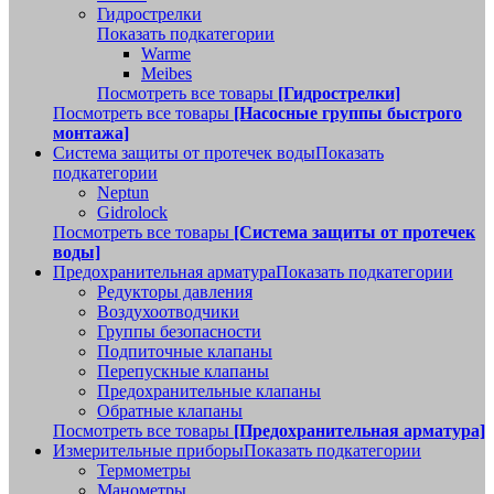
Гидрострелки
Показать подкатегории
Warme
Meibes
Посмотреть все товары
[Гидрострелки]
Посмотреть все товары
[Насосные группы быстрого
монтажа]
Система защиты от протечек воды
Показать
подкатегории
Neptun
Gidrolock
Посмотреть все товары
[Система защиты от протечек
воды]
Предохранительная арматура
Показать подкатегории
Редукторы давления
Воздухоотводчики
Группы безопасности
Подпиточные клапаны
Перепускные клапаны
Предохранительные клапаны
Обратные клапаны
Посмотреть все товары
[Предохранительная арматура]
Измерительные приборы
Показать подкатегории
Термометры
Манометры