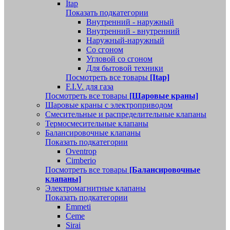
Itap
Показать подкатегории
Внутренний - наружный
Внутренний - внутренний
Наружный-наружный
Со сгоном
Угловой со сгоном
Для бытовой техники
Посмотреть все товары
[Itap]
F.I.V. для газа
Посмотреть все товары
[Шаровые краны]
Шаровые краны с электроприводом
Смесительные и распределительные клапаны
Термосмесительные клапаны
Балансировочные клапаны
Показать подкатегории
Oventrop
Cimberio
Посмотреть все товары
[Балансировочные
клапаны]
Электромагнитные клапаны
Показать подкатегории
Emmeti
Ceme
Sirai