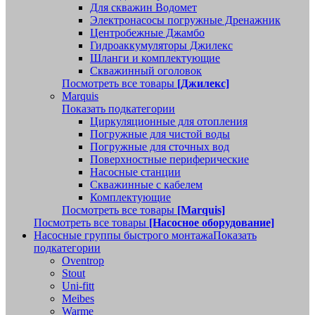
Для скважин Водомет
Электронасосы погружные Дренажник
Центробежные Джамбо
Гидроаккумуляторы Джилекс
Шланги и комплектующие
Скважинный оголовок
Посмотреть все товары
[Джилекс]
Marquis
Показать подкатегории
Циркуляционные для отопления
Погружные для чистой воды
Погружные для сточных вод
Поверхностные периферические
Насосные станции
Скважинные с кабелем
Комплектующие
Посмотреть все товары
[Marquis]
Посмотреть все товары
[Насосное оборудование]
Насосные группы быстрого монтажа
Показать
подкатегории
Oventrop
Stout
Uni-fitt
Meibes
Warme