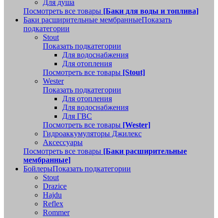
Для душа
Посмотреть все товары
[Баки для воды и топлива]
Баки расширительные мембранные
Показать
подкатегории
Stout
Показать подкатегории
Для водоснабжения
Для отопления
Посмотреть все товары
[Stout]
Wester
Показать подкатегории
Для отопления
Для водоснабжения
Для ГВС
Посмотреть все товары
[Wester]
Гидроаккумуляторы Джилекс
Аксессуары
Посмотреть все товары
[Баки расширительные
мембранные]
Бойлеры
Показать подкатегории
Stout
Drazice
Hajdu
Reflex
Rommer