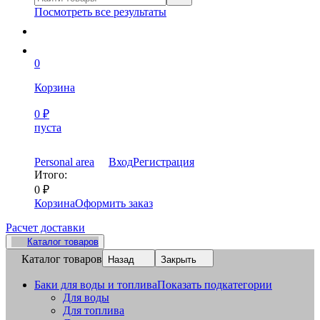
Посмотреть все результаты
0
Корзина
0
₽
пуста
Personal area
Вход
Регистрация
Итого:
0
₽
Корзина
Оформить заказ
Расчет доставки
Каталог товаров
Каталог товаров
Назад
Закрыть
Баки для воды и топлива
Показать подкатегории
Для воды
Для топлива