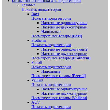
Котлы отопления
Показать подкатегории
Газовые
Показать подкатегории
Baxi
Показать подкатегории
Настенные одноконтурные
Настенные двухконтурные
Напольные
Посмотреть все товары
[Baxi]
Protherm
Показать подкатегории
Настенные одноконтунные
Настенные двухконтурные
Посмотреть все товары
[Protherm]
Ferroli
Показать подкатегории
Напольные
Посмотреть все товары
[Ferroli]
Vaillant
Показать подкатегории
Настенные одноконтурные
Настенные двухконтурные
Посмотреть все товары
[Vaillant]
ACV
Показать подкатегории