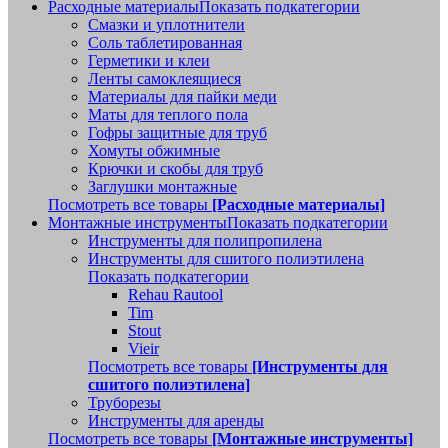
Расходные материалы
Показать подкатегории
Смазки и уплотнители
Соль таблетированная
Герметики и клеи
Ленты самоклеящиеся
Материалы для пайки меди
Маты для теплого пола
Гофры защитные для труб
Хомуты обжимные
Крючки и скобы для труб
Заглушки монтажные
Посмотреть все товары
[Расходные материалы]
Монтажные инструменты
Показать подкатегории
Инструменты для полипропилена
Инструменты для сшитого полиэтилена
Показать подкатегории
Rehau Rautool
Tim
Stout
Vieir
Посмотреть все товары
[Инструменты для
сшитого полиэтилена]
Труборезы
Инструменты для аренды
Посмотреть все товары
[Монтажные инструменты]