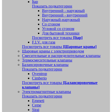
Itap
Показать подкатегории
Внутренний - наружный
Внутренний - внутренний
Наружный-наружный
Со сгоном
Угловой со сгоном
Для бытовой техники
Посмотреть все товары
[Itap]
F.I.V. для газа
Посмотреть все товары
[Шаровые краны]
Шаровые краны с электроприводом
Смесительные и распределительные клапаны
Термосмесительные клапаны
Балансировочные клапаны
Показать подкатегории
Oventrop
Cimberio
Посмотреть все товары
[Балансировочные
клапаны]
Электромагнитные клапаны
Показать подкатегории
Emmeti
Ceme
Sirai