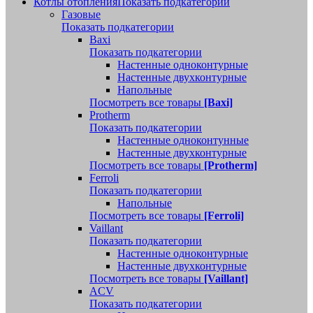
Котлы отопления
Показать подкатегории
Газовые
Показать подкатегории
Baxi
Показать подкатегории
Настенные одноконтурные
Настенные двухконтурные
Напольные
Посмотреть все товары
[Baxi]
Protherm
Показать подкатегории
Настенные одноконтунные
Настенные двухконтурные
Посмотреть все товары
[Protherm]
Ferroli
Показать подкатегории
Напольные
Посмотреть все товары
[Ferroli]
Vaillant
Показать подкатегории
Настенные одноконтурные
Настенные двухконтурные
Посмотреть все товары
[Vaillant]
ACV
Показать подкатегории