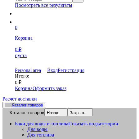
Посмотреть все результаты
0
Корзина
0
₽
пуста
Personal area
Вход
Регистрация
Итого:
0
₽
Корзина
Оформить заказ
Расчет доставки
Каталог товаров
Каталог товаров
Назад
Закрыть
Баки для воды и топлива
Показать подкатегории
Для воды
Для топлива