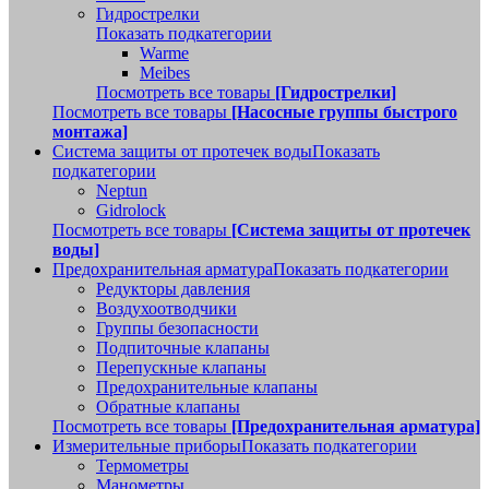
Гидрострелки
Показать подкатегории
Warme
Meibes
Посмотреть все товары
[Гидрострелки]
Посмотреть все товары
[Насосные группы быстрого
монтажа]
Система защиты от протечек воды
Показать
подкатегории
Neptun
Gidrolock
Посмотреть все товары
[Система защиты от протечек
воды]
Предохранительная арматура
Показать подкатегории
Редукторы давления
Воздухоотводчики
Группы безопасности
Подпиточные клапаны
Перепускные клапаны
Предохранительные клапаны
Обратные клапаны
Посмотреть все товары
[Предохранительная арматура]
Измерительные приборы
Показать подкатегории
Термометры
Манометры