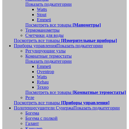
Показать подкатегории
Watts
Stout
Emmeti
Посмотреть все товары
[Манометры]
Термоманометры
Счетчики для воды
Посмотреть все товары
[Измерительные приборы]
Приборы управления
Показать подкатегории
Регулирующие узлы
Комнатные термостаты
Показать подкатегории
Emmeti
Oventrop
Watts
Rehau
Техно
Посмотреть все товары
[Комнатные термостаты]
Реле
Посмотреть все товары
[Приборы управления]
Полотенцесушители Сунержа
Показать подкатегории
Богема
Богема с полкой
Галант
Канцлер