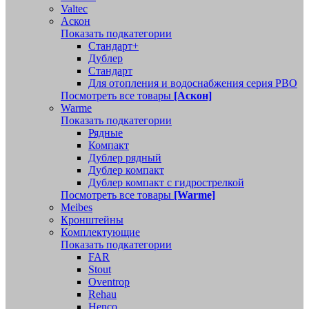
Valtec
Аскон
Показать подкатегории
Стандарт+
Дублер
Стандарт
Для отопления и водоснабжения серия РВО
Посмотреть все товары
[Аскон]
Warme
Показать подкатегории
Рядные
Компакт
Дублер рядный
Дублер компакт
Дублер компакт с гидрострелкой
Посмотреть все товары
[Warme]
Meibes
Кронштейны
Комплектующие
Показать подкатегории
FAR
Stout
Oventrop
Rehau
Henco