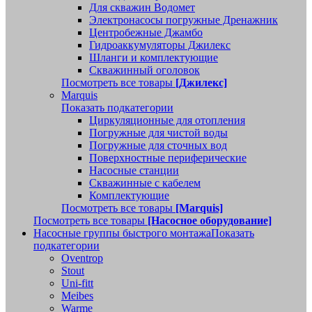
Для скважин Водомет
Электронасосы погружные Дренажник
Центробежные Джамбо
Гидроаккумуляторы Джилекс
Шланги и комплектующие
Скважинный оголовок
Посмотреть все товары
[Джилекс]
Marquis
Показать подкатегории
Циркуляционные для отопления
Погружные для чистой воды
Погружные для сточных вод
Поверхностные периферические
Насосные станции
Скважинные с кабелем
Комплектующие
Посмотреть все товары
[Marquis]
Посмотреть все товары
[Насосное оборудование]
Насосные группы быстрого монтажа
Показать
подкатегории
Oventrop
Stout
Uni-fitt
Meibes
Warme