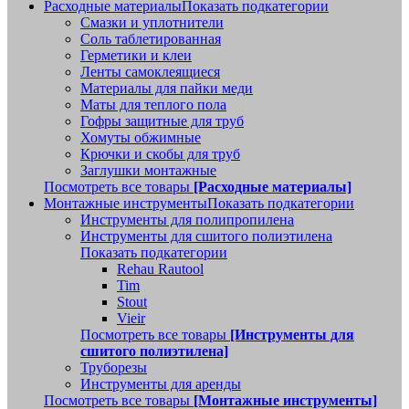
Расходные материалы
Показать подкатегории
Смазки и уплотнители
Соль таблетированная
Герметики и клеи
Ленты самоклеящиеся
Материалы для пайки меди
Маты для теплого пола
Гофры защитные для труб
Хомуты обжимные
Крючки и скобы для труб
Заглушки монтажные
Посмотреть все товары
[Расходные материалы]
Монтажные инструменты
Показать подкатегории
Инструменты для полипропилена
Инструменты для сшитого полиэтилена
Показать подкатегории
Rehau Rautool
Tim
Stout
Vieir
Посмотреть все товары
[Инструменты для
сшитого полиэтилена]
Труборезы
Инструменты для аренды
Посмотреть все товары
[Монтажные инструменты]