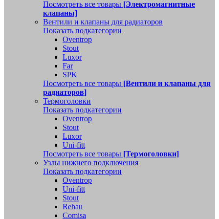
Посмотреть все товары
[Электромагнитные
клапаны]
Вентили и клапаны для радиаторов
Показать подкатегории
Oventrop
Stout
Luxor
Far
SPK
Посмотреть все товары
[Вентили и клапаны для
радиаторов]
Термоголовки
Показать подкатегории
Oventrop
Stout
Luxor
Uni-fitt
Посмотреть все товары
[Термоголовки]
Узлы нижнего подключения
Показать подкатегории
Oventrop
Uni-fitt
Stout
Rehau
Comisa