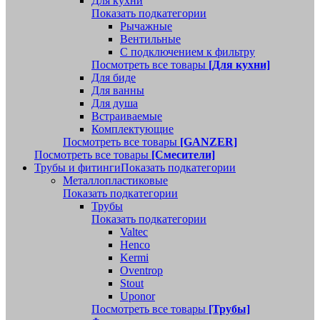
Для кухни
Показать подкатегории
Рычажные
Вентильные
С подключением к фильтру
Посмотреть все товары
[Для кухни]
Для биде
Для ванны
Для душа
Встраиваемые
Комплектующие
Посмотреть все товары
[GANZER]
Посмотреть все товары
[Смесители]
Трубы и фитинги
Показать подкатегории
Металлопластиковые
Показать подкатегории
Трубы
Показать подкатегории
Valtec
Henco
Kermi
Oventrop
Stout
Uponor
Посмотреть все товары
[Трубы]