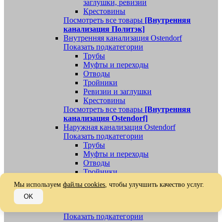
заглушки, ревизии
Крестовины
Посмотреть все товары
[Внутренняя
канализация Политэк]
Внутренняя канализация Ostendorf
Показать подкатегории
Трубы
Муфты и переходы
Отводы
Тройники
Ревизии и заглушки
Крестовины
Посмотреть все товары
[Внутренняя
канализация Ostendorf]
Наружная канализация Ostendorf
Показать подкатегории
Трубы
Муфты и переходы
Отводы
Тройники
Ревизии, заглушки, обратные клапаны
Мы используем
файлы cookies
, чтобы улучшить качество услуг.
Посмотреть все товары
[Наружная
OK
канализация Ostendorf]
Наружная канализация
Показать подкатегории