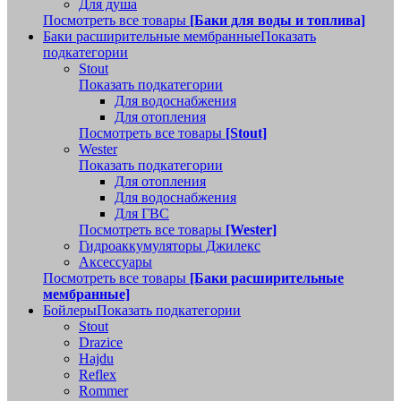
Для душа
Посмотреть все товары
[Баки для воды и топлива]
Баки расширительные мембранные
Показать
подкатегории
Stout
Показать подкатегории
Для водоснабжения
Для отопления
Посмотреть все товары
[Stout]
Wester
Показать подкатегории
Для отопления
Для водоснабжения
Для ГВС
Посмотреть все товары
[Wester]
Гидроаккумуляторы Джилекс
Аксессуары
Посмотреть все товары
[Баки расширительные
мембранные]
Бойлеры
Показать подкатегории
Stout
Drazice
Hajdu
Reflex
Rommer