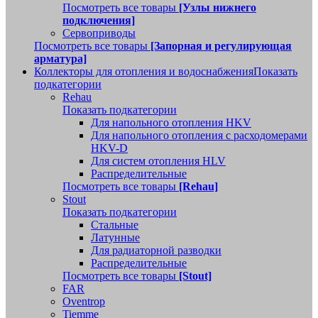
Посмотреть все товары
[Узлы нижнего
подключения]
Сервоприводы
Посмотреть все товары
[Запорная и регулирующая
арматура]
Коллекторы для отопления и водоснабжения
Показать
подкатегории
Rehau
Показать подкатегории
Для напольного отопления HKV
Для напольного отопления с расходомерами
HKV-D
Для систем отопления HLV
Распределительные
Посмотреть все товары
[Rehau]
Stout
Показать подкатегории
Стальные
Латунные
Для радиаторной разводки
Распределительные
Посмотреть все товары
[Stout]
FAR
Oventrop
Tiemme