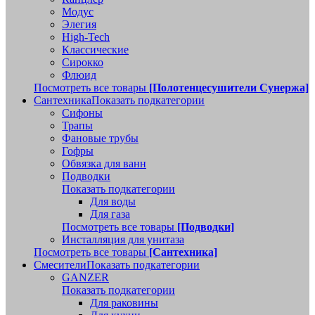
Модус
Элегия
High-Tech
Классические
Сирокко
Флюид
Посмотреть все товары
[Полотенцесушители Сунержа]
Сантехника
Показать подкатегории
Сифоны
Трапы
Фановые трубы
Гофры
Обвязка для ванн
Подводки
Показать подкатегории
Для воды
Для газа
Посмотреть все товары
[Подводки]
Инсталляция для унитаза
Посмотреть все товары
[Сантехника]
Смесители
Показать подкатегории
GANZER
Показать подкатегории
Для раковины