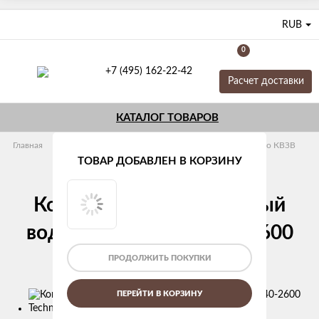
RUB
0
+7 (495) 162-22-42
Расчет доставки
КАТАЛОГ ТОВАРОВ
Главная
Конвекторы отопления
Внутрипольные Техно КВЗВ
Глубина 140 мм
ТОВАР ДОБАВЛЕН В КОРЗИНУ
Конвектор внутрипольный
водяной КВЗВ 250-140-2600
Techno
ПРОДОЛЖИТЬ ПОКУПКИ
Изображения
ПЕРЕЙТИ В КОРЗИНУ
товаров