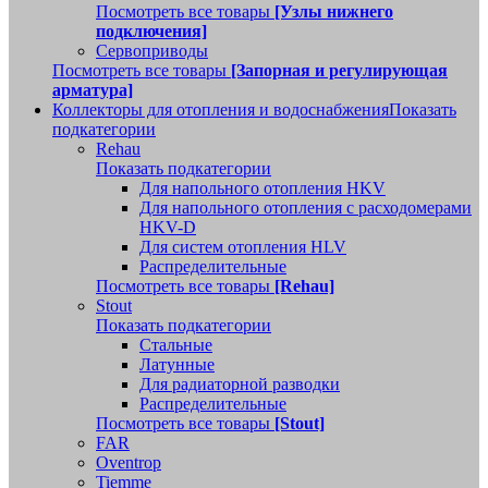
Посмотреть все товары
[Узлы нижнего
подключения]
Сервоприводы
Посмотреть все товары
[Запорная и регулирующая
арматура]
Коллекторы для отопления и водоснабжения
Показать
подкатегории
Rehau
Показать подкатегории
Для напольного отопления HKV
Для напольного отопления с расходомерами
HKV-D
Для систем отопления HLV
Распределительные
Посмотреть все товары
[Rehau]
Stout
Показать подкатегории
Стальные
Латунные
Для радиаторной разводки
Распределительные
Посмотреть все товары
[Stout]
FAR
Oventrop
Tiemme