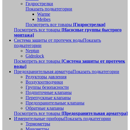
Гидрострелки
Показать подкатегории
Warme
Meibes
Посмотреть все товары
[Гидрострелки]
Посмотреть все товары
[Насосные группы быстрого
монтажа]
Система защиты от протечек воды
Показать
подкатегории
Neptun
Gidrolock
Посмотреть все товары
[Система защиты от протечек
воды]
Предохранительная арматура
Показать подкатегории
Редукторы давления
Воздухоотводчики
Группы безопасности
Подпиточные клапаны
Перепускные клапаны
Предохранительные клапаны
Обратные клапаны
Посмотреть все товары
[Предохранительная арматура]
Измерительные приборы
Показать подкатегории
Термометры
Манометры