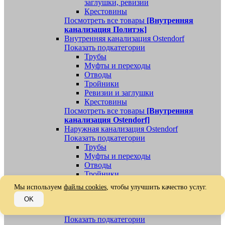
заглушки, ревизии
Крестовины
Посмотреть все товары
[Внутренняя
канализация Политэк]
Внутренняя канализация Ostendorf
Показать подкатегории
Трубы
Муфты и переходы
Отводы
Тройники
Ревизии и заглушки
Крестовины
Посмотреть все товары
[Внутренняя
канализация Ostendorf]
Наружная канализация Ostendorf
Показать подкатегории
Трубы
Муфты и переходы
Отводы
Тройники
Ревизии, заглушки, обратные клапаны
Мы используем
файлы cookies
, чтобы улучшить качество услуг.
Посмотреть все товары
[Наружная
OK
канализация Ostendorf]
Наружная канализация
Показать подкатегории