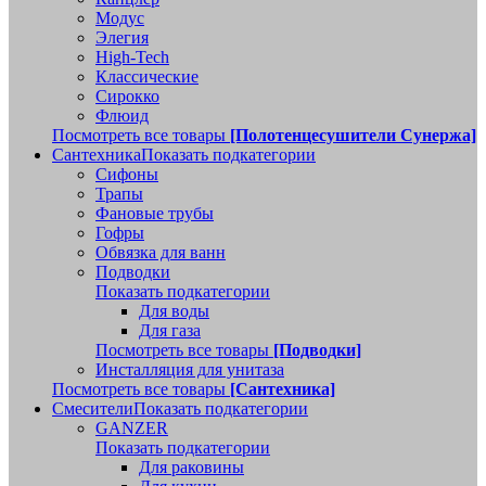
Модус
Элегия
High-Tech
Классические
Сирокко
Флюид
Посмотреть все товары
[Полотенцесушители Сунержа]
Сантехника
Показать подкатегории
Сифоны
Трапы
Фановые трубы
Гофры
Обвязка для ванн
Подводки
Показать подкатегории
Для воды
Для газа
Посмотреть все товары
[Подводки]
Инсталляция для унитаза
Посмотреть все товары
[Сантехника]
Смесители
Показать подкатегории
GANZER
Показать подкатегории
Для раковины