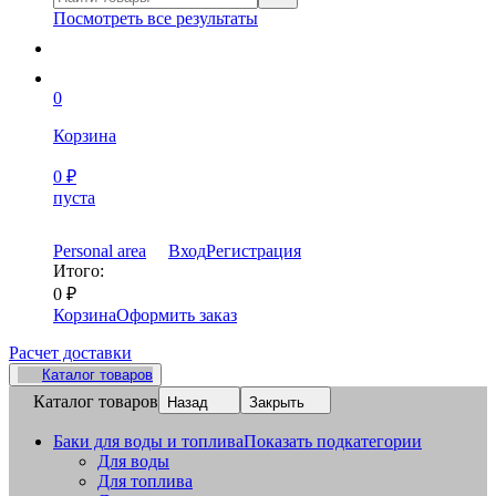
Посмотреть все результаты
0
Корзина
0
₽
пуста
Personal area
Вход
Регистрация
Итого:
0
₽
Корзина
Оформить заказ
Расчет доставки
Каталог товаров
Каталог товаров
Назад
Закрыть
Баки для воды и топлива
Показать подкатегории
Для воды
Для топлива