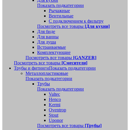
Для кухни
Показать подкатегории
Рычажные
Вентильные
С подключением к фильтру
Посмотреть все товары
[Для кухни]
Для биде
Для ванны
Для душа
Встраиваемые
Комплектующие
Посмотреть все товары
[GANZER]
Посмотреть все товары
[Смесители]
Трубы и фитинги
Показать подкатегории
Металлопластиковые
Показать подкатегории
Трубы
Показать подкатегории
Valtec
Henco
Kermi
Oventrop
Stout
Uponor
Посмотреть все товары
[Трубы]