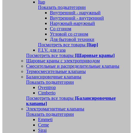
Itap
Показать подкатегории
Внутренний - наружный
Внутренний - внутренний
Наружный-наружный
Со сгоном
Угловой со сгоном
Для бытовой техники
Посмотреть все товары
[Itap]
F.I.V. для газа
Посмотреть все товары
[Шаровые краны]
Шаровые краны с электроприводом
Смесительные и распределительные клапаны
Термосмесительные клапаны
Балансировочные клапаны
Показать подкатегории
Oventrop
Cimberio
Посмотреть все товары
[Балансировочные
клапаны]
Электромагнитные клапаны
Показать подкатегории
Emmeti
Ceme
Sirai