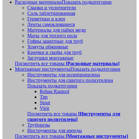
Расходные материалы
Показать подкатегории
Смазки и уплотнители
Соль таблетированная
Герметики и клеи
Ленты самоклеящиеся
Материалы для пайки меди
Маты для теплого пола
Гофры защитные для труб
Хомуты обжимные
Крючки и скобы для труб
Заглушки монтажные
Посмотреть все товары
[Расходные материалы]
Монтажные инструменты
Показать подкатегории
Инструменты для полипропилена
Инструменты для сшитого полиэтилена
Показать подкатегории
Rehau Rautool
Tim
Stout
Vieir
Посмотреть все товары
[Инструменты для
сшитого полиэтилена]
Труборезы
Инструменты для аренды
Посмотреть все товары
[Монтажные инструменты]