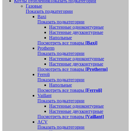
Котлы отопления
Показать подкатегории
Газовые
Показать подкатегории
Baxi
Показать подкатегории
Настенные одноконтурные
Настенные двухконтурные
Напольные
Посмотреть все товары
[Baxi]
Protherm
Показать подкатегории
Настенные одноконтунные
Настенные двухконтурные
Посмотреть все товары
[Protherm]
Ferroli
Показать подкатегории
Напольные
Посмотреть все товары
[Ferroli]
Vaillant
Показать подкатегории
Настенные одноконтурные
Настенные двухконтурные
Посмотреть все товары
[Vaillant]
ACV
Показать подкатегории