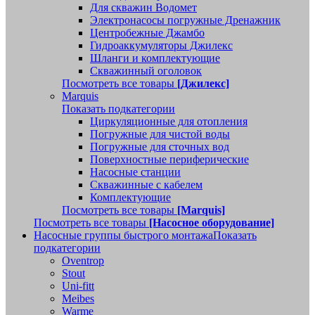
Для скважин Водомет
Электронасосы погружные Дренажник
Центробежные Джамбо
Гидроаккумуляторы Джилекс
Шланги и комплектующие
Скважинный оголовок
Посмотреть все товары
[Джилекс]
Marquis
Показать подкатегории
Циркуляционные для отопления
Погружные для чистой воды
Погружные для сточных вод
Поверхностные периферические
Насосные станции
Скважинные с кабелем
Комплектующие
Посмотреть все товары
[Marquis]
Посмотреть все товары
[Насосное оборудование]
Насосные группы быстрого монтажа
Показать
подкатегории
Oventrop
Stout
Uni-fitt
Meibes
Warme