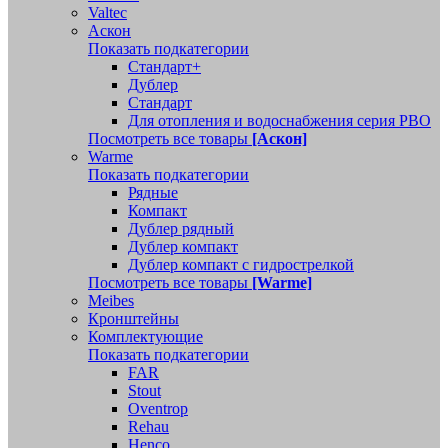
Valtec
Аскон
Показать подкатегории
Стандарт+
Дублер
Стандарт
Для отопления и водоснабжения серия РВО
Посмотреть все товары
[Аскон]
Warme
Показать подкатегории
Рядные
Компакт
Дублер рядный
Дублер компакт
Дублер компакт с гидрострелкой
Посмотреть все товары
[Warme]
Meibes
Кронштейны
Комплектующие
Показать подкатегории
FAR
Stout
Oventrop
Rehau
Henco