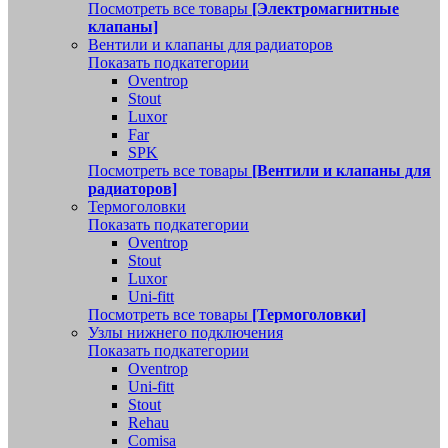
Посмотреть все товары
[Электромагнитные
клапаны]
Вентили и клапаны для радиаторов
Показать подкатегории
Oventrop
Stout
Luxor
Far
SPK
Посмотреть все товары
[Вентили и клапаны для
радиаторов]
Термоголовки
Показать подкатегории
Oventrop
Stout
Luxor
Uni-fitt
Посмотреть все товары
[Термоголовки]
Узлы нижнего подключения
Показать подкатегории
Oventrop
Uni-fitt
Stout
Rehau
Comisa