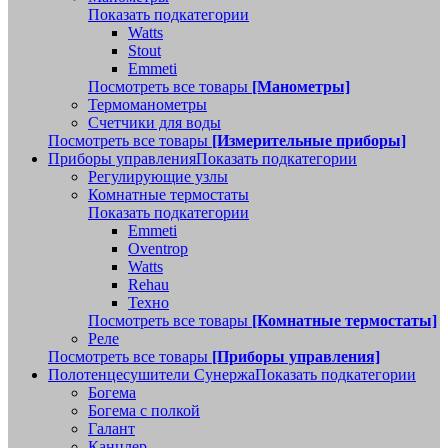
Показать подкатегории
Watts
Stout
Emmeti
Посмотреть все товары
[Манометры]
Термоманометры
Счетчики для воды
Посмотреть все товары
[Измерительные приборы]
Приборы управления
Показать подкатегории
Регулирующие узлы
Комнатные термостаты
Показать подкатегории
Emmeti
Oventrop
Watts
Rehau
Техно
Посмотреть все товары
[Комнатные термостаты]
Реле
Посмотреть все товары
[Приборы управления]
Полотенцесушители Сунержа
Показать подкатегории
Богема
Богема с полкой
Галант
Канцлер