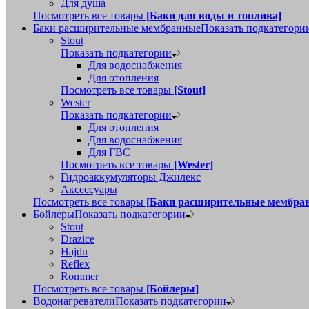
Для душа
Посмотреть все товары
[Баки для воды и топлива]
Баки расширительные мембранные
Показать подкатегори
Stout
Показать подкатегории
Для водоснабжения
Для отопления
Посмотреть все товары
[Stout]
Wester
Показать подкатегории
Для отопления
Для водоснабжения
Для ГВС
Посмотреть все товары
[Wester]
Гидроаккумуляторы Джилекс
Аксессуары
Посмотреть все товары
[Баки расширительные мембра
Бойлеры
Показать подкатегории
Stout
Drazice
Hajdu
Reflex
Rommer
Посмотреть все товары
[Бойлеры]
Водонагреватели
Показать подкатегории