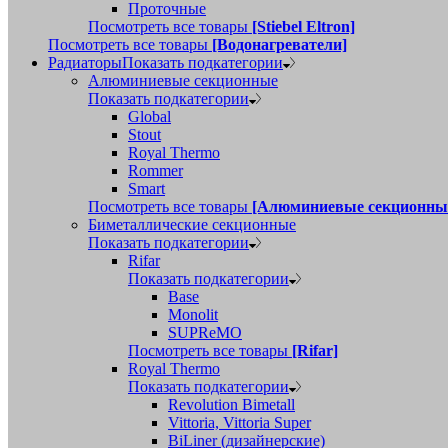
Проточные
Посмотреть все товары
[Stiebel Eltron]
Посмотреть все товары
[Водонагреватели]
Радиаторы
Показать подкатегории
Алюминиевые секционные
Показать подкатегории
Global
Stout
Royal Thermo
Rommer
Smart
Посмотреть все товары
[Алюминиевые секционны
Биметаллические секционные
Показать подкатегории
Rifar
Показать подкатегории
Base
Monolit
SUPReMO
Посмотреть все товары
[Rifar]
Royal Thermo
Показать подкатегории
Revolution Bimetall
Vittoria, Vittoria Super
BiLiner (дизайнерские)