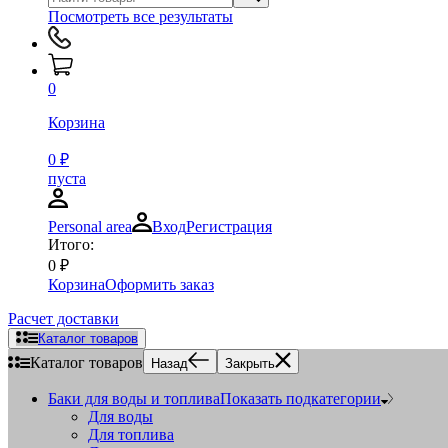
Посмотреть все результаты
0
Корзина
0
₽
пуста
Personal area
Вход
Регистрация
Итого:
0
₽
Корзина
Оформить заказ
Расчет доставки
Каталог товаров
Каталог товаров
Назад
Закрыть
Баки для воды и топлива
Показать подкатегории
Для воды
Для топлива