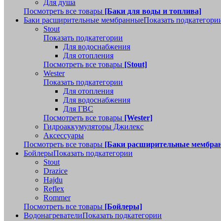
Для душа
Посмотреть все товары
[Баки для воды и топлива]
Баки расширительные мембранные
Показать подкатегори
Stout
Показать подкатегории
Для водоснабжения
Для отопления
Посмотреть все товары
[Stout]
Wester
Показать подкатегории
Для отопления
Для водоснабжения
Для ГВС
Посмотреть все товары
[Wester]
Гидроаккумуляторы Джилекс
Аксессуары
Посмотреть все товары
[Баки расширительные мембра
Бойлеры
Показать подкатегории
Stout
Drazice
Hajdu
Reflex
Rommer
Посмотреть все товары
[Бойлеры]
Водонагреватели
Показать подкатегории