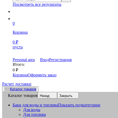
Посмотреть все результаты
0
Корзина
0
₽
пуста
Personal area
Вход
Регистрация
Итого:
0
₽
Корзина
Оформить заказ
Расчет доставки
Каталог товаров
Каталог товаров
Назад
Закрыть
Баки для воды и топлива
Показать подкатегории
Для воды
Для топлива