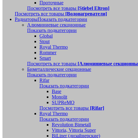
Проточные
Посмотреть все товары
[Stiebel Eltron]
Посмотреть все товары
[Водонагреватели]
Радиаторы
Показать подкатегории
Алюминиевые секционные
Показать подкатегории
Global
Stout
Royal Thermo
Rommer
Smart
Посмотреть все товары
[Алюминиевые секционны
Биметаллические секционные
Показать подкатегории
Rifar
Показать подкатегории
Base
Monolit
SUPReMO
Посмотреть все товары
[Rifar]
Royal Thermo
Показать подкатегории
Revolution Bimetall
Vittoria, Vittoria Super
BiLiner (дизайнерские)