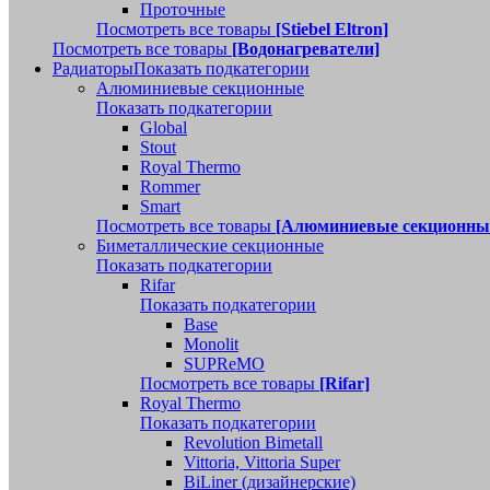
Проточные
Посмотреть все товары
[Stiebel Eltron]
Посмотреть все товары
[Водонагреватели]
Радиаторы
Показать подкатегории
Алюминиевые секционные
Показать подкатегории
Global
Stout
Royal Thermo
Rommer
Smart
Посмотреть все товары
[Алюминиевые секционны
Биметаллические секционные
Показать подкатегории
Rifar
Показать подкатегории
Base
Monolit
SUPReMO
Посмотреть все товары
[Rifar]
Royal Thermo
Показать подкатегории
Revolution Bimetall
Vittoria, Vittoria Super
BiLiner (дизайнерские)