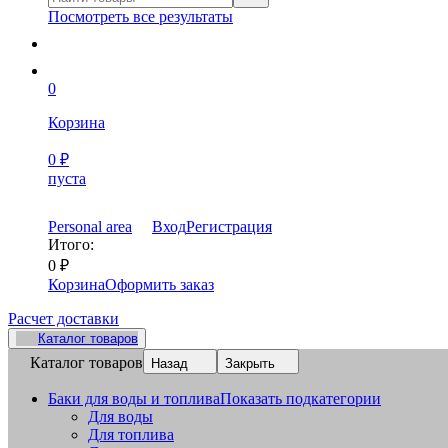
Посмотреть все результаты
0
Корзина
0
₽
пуста
Personal area
Вход
Регистрация
Итого:
0
₽
Корзина
Оформить заказ
Расчет доставки
Каталог товаров
Каталог товаров
Назад
Закрыть
Баки для воды и топлива
Показать подкатегории
Для воды
Для топлива