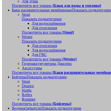
Для душа
Посмотреть все товары
[Баки для воды и топлива]
Баки расширительные мембранные
Показать подкатегори
Stout
Показать подкатегории
Для водоснабжения
Для отопления
Посмотреть все товары
[Stout]
Wester
Показать подкатегории
Для отопления
Для водоснабжения
Для ГВС
Посмотреть все товары
[Wester]
Гидроаккумуляторы Джилекс
Аксессуары
Посмотреть все товары
[Баки расширительные мембра
Бойлеры
Показать подкатегории
Stout
Drazice
Hajdu
Reflex
Rommer
Посмотреть все товары
[Бойлеры]
Водонагреватели
Показать подкатегории