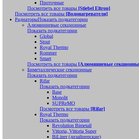
Проточные
Посмотреть все товары
[Stiebel Eltron]
Посмотреть все товары
[Водонагреватели]
Радиаторы
Показать подкатегории
Алюминиевые секционные
Показать подкатегории
Global
Stout
Royal Thermo
Rommer
Smart
Посмотреть все товары
[Алюминиевые секционны
Биметаллические секционные
Показать подкатегории
Rifar
Показать подкатегории
Base
Monolit
SUPReMO
Посмотреть все товары
[Rifar]
Royal Thermo
Показать подкатегории
Revolution Bimetall
Vittoria, Vittoria Super
BiLiner (дизайнерские)