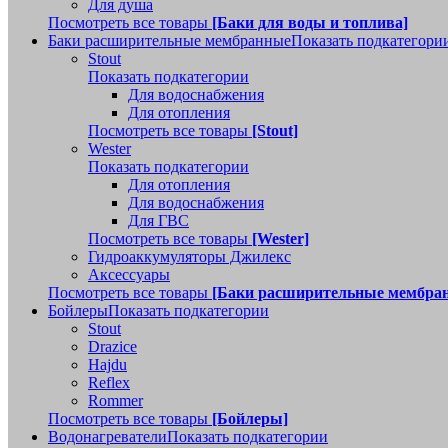
Для душа
Посмотреть все товары
[Баки для воды и топлива]
Баки расширительные мембранные
Показать подкатегори
Stout
Показать подкатегории
Для водоснабжения
Для отопления
Посмотреть все товары
[Stout]
Wester
Показать подкатегории
Для отопления
Для водоснабжения
Для ГВС
Посмотреть все товары
[Wester]
Гидроаккумуляторы Джилекс
Аксессуары
Посмотреть все товары
[Баки расширительные мембра
Бойлеры
Показать подкатегории
Stout
Drazice
Hajdu
Reflex
Rommer
Посмотреть все товары
[Бойлеры]
Водонагреватели
Показать подкатегории