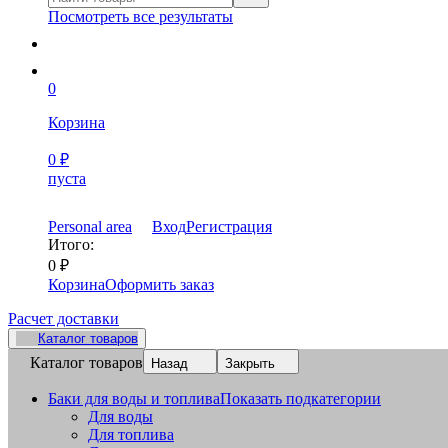
Посмотреть все результаты
0
Корзина
0
₽
пуста
Personal area
Вход
Регистрация
Итого:
0
₽
Корзина
Оформить заказ
Расчет доставки
Каталог товаров
Каталог товаров
Назад
Закрыть
Баки для воды и топлива
Показать подкатегории
Для воды
Для топлива