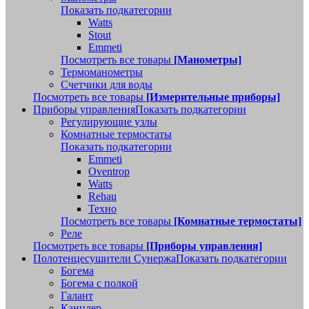
Показать подкатегории
Watts
Stout
Emmeti
Посмотреть все товары
[Манометры]
Термоманометры
Счетчики для воды
Посмотреть все товары
[Измерительные приборы]
Приборы управления
Показать подкатегории
Регулирующие узлы
Комнатные термостаты
Показать подкатегории
Emmeti
Oventrop
Watts
Rehau
Техно
Посмотреть все товары
[Комнатные термостаты]
Реле
Посмотреть все товары
[Приборы управления]
Полотенцесушители Сунержа
Показать подкатегории
Богема
Богема с полкой
Галант
Канцлер