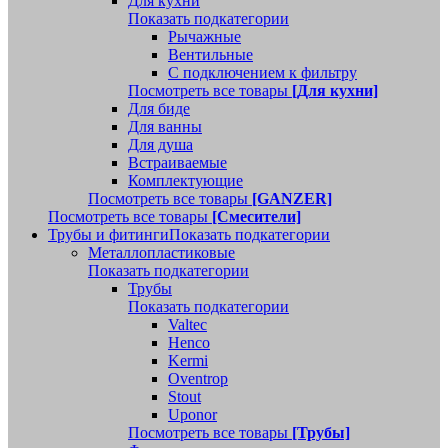
Для кухни
Показать подкатегории
Рычажные
Вентильные
С подключением к фильтру
Посмотреть все товары
[Для кухни]
Для биде
Для ванны
Для душа
Встраиваемые
Комплектующие
Посмотреть все товары
[GANZER]
Посмотреть все товары
[Смесители]
Трубы и фитинги
Показать подкатегории
Металлопластиковые
Показать подкатегории
Трубы
Показать подкатегории
Valtec
Henco
Kermi
Oventrop
Stout
Uponor
Посмотреть все товары
[Трубы]