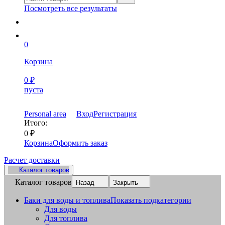
Посмотреть все результаты
0
Корзина
0
₽
пуста
Personal area
Вход
Регистрация
Итого:
0
₽
Корзина
Оформить заказ
Расчет доставки
Каталог товаров
Каталог товаров
Назад
Закрыть
Баки для воды и топлива
Показать подкатегории
Для воды
Для топлива