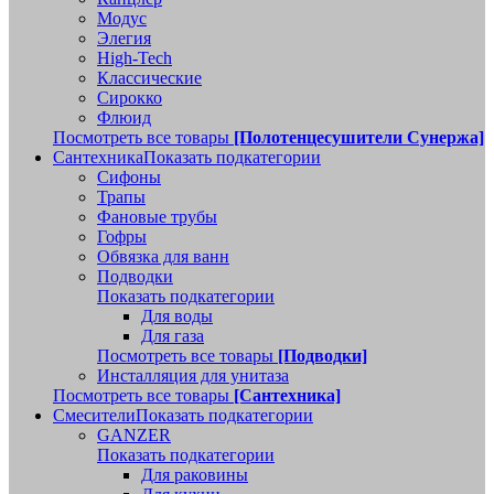
Модус
Элегия
High-Tech
Классические
Сирокко
Флюид
Посмотреть все товары
[Полотенцесушители Сунержа]
Сантехника
Показать подкатегории
Сифоны
Трапы
Фановые трубы
Гофры
Обвязка для ванн
Подводки
Показать подкатегории
Для воды
Для газа
Посмотреть все товары
[Подводки]
Инсталляция для унитаза
Посмотреть все товары
[Сантехника]
Смесители
Показать подкатегории
GANZER
Показать подкатегории
Для раковины