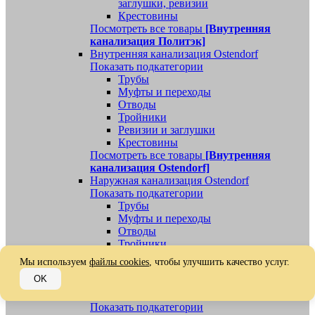
заглушки, ревизии
Крестовины
Посмотреть все товары
[Внутренняя
канализация Политэк]
Внутренняя канализация Ostendorf
Показать подкатегории
Трубы
Муфты и переходы
Отводы
Тройники
Ревизии и заглушки
Крестовины
Посмотреть все товары
[Внутренняя
канализация Ostendorf]
Наружная канализация Ostendorf
Показать подкатегории
Трубы
Муфты и переходы
Отводы
Тройники
Ревизии, заглушки, обратные клапаны
Мы используем
файлы cookies
, чтобы улучшить качество услуг.
Посмотреть все товары
[Наружная
OK
канализация Ostendorf]
Наружная канализация
Показать подкатегории