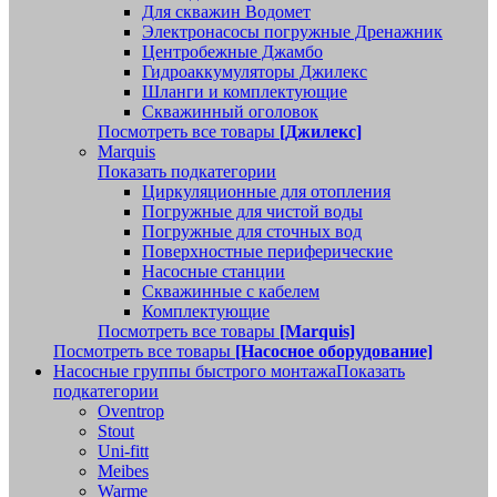
Для скважин Водомет
Электронасосы погружные Дренажник
Центробежные Джамбо
Гидроаккумуляторы Джилекс
Шланги и комплектующие
Скважинный оголовок
Посмотреть все товары
[Джилекс]
Marquis
Показать подкатегории
Циркуляционные для отопления
Погружные для чистой воды
Погружные для сточных вод
Поверхностные периферические
Насосные станции
Скважинные с кабелем
Комплектующие
Посмотреть все товары
[Marquis]
Посмотреть все товары
[Насосное оборудование]
Насосные группы быстрого монтажа
Показать
подкатегории
Oventrop
Stout
Uni-fitt
Meibes
Warme