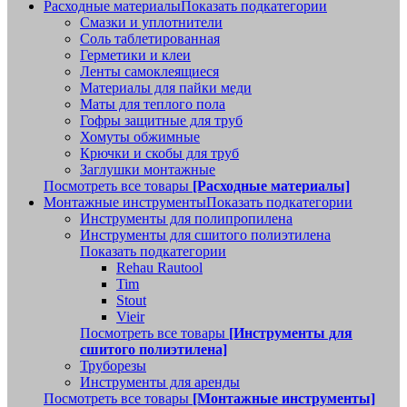
Расходные материалы
Показать подкатегории
Смазки и уплотнители
Соль таблетированная
Герметики и клеи
Ленты самоклеящиеся
Материалы для пайки меди
Маты для теплого пола
Гофры защитные для труб
Хомуты обжимные
Крючки и скобы для труб
Заглушки монтажные
Посмотреть все товары
[Расходные материалы]
Монтажные инструменты
Показать подкатегории
Инструменты для полипропилена
Инструменты для сшитого полиэтилена
Показать подкатегории
Rehau Rautool
Tim
Stout
Vieir
Посмотреть все товары
[Инструменты для
сшитого полиэтилена]
Труборезы
Инструменты для аренды
Посмотреть все товары
[Монтажные инструменты]