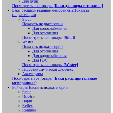
Для душа
Посмотреть все товары
[Баки для воды и топлива]
Баки расширительные мембранные
Показать
подкатегории
Stout
Показать подкатегории
Для водоснабжения
Для отопления
Посмотреть все товары
[Stout]
Wester
Показать подкатегории
Для отопления
Для водоснабжения
Для ГВС
Посмотреть все товары
[Wester]
Гидроаккумуляторы Джилекс
Аксессуары
Посмотреть все товары
[Баки расширительные
мембранные]
Бойлеры
Показать подкатегории
Stout
Drazice
Hajdu
Reflex
Rommer