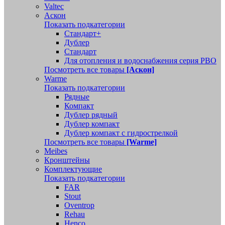
Valtec
Аскон
Показать подкатегории
Стандарт+
Дублер
Стандарт
Для отопления и водоснабжения серия РВО
Посмотреть все товары
[Аскон]
Warme
Показать подкатегории
Рядные
Компакт
Дублер рядный
Дублер компакт
Дублер компакт с гидрострелкой
Посмотреть все товары
[Warme]
Meibes
Кронштейны
Комплектующие
Показать подкатегории
FAR
Stout
Oventrop
Rehau
Henco