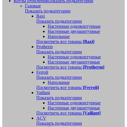
Котлы отопления
Показать подкатегории
Газовые
Показать подкатегории
Baxi
Показать подкатегории
Настенные одноконтурные
Настенные двухконтурные
Напольные
Посмотреть все товары
[Baxi]
Protherm
Показать подкатегории
Настенные одноконтунные
Настенные двухконтурные
Посмотреть все товары
[Protherm]
Ferroli
Показать подкатегории
Напольные
Посмотреть все товары
[Ferroli]
Vaillant
Показать подкатегории
Настенные одноконтурные
Настенные двухконтурные
Посмотреть все товары
[Vaillant]
ACV
Показать подкатегории