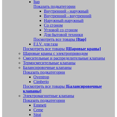
Itap
Показать подкатегории
Внутренний - наружный
Внутренний - внутренний
Наружный-наружный
Со сгоном
Угловой со сгоном
Для бытовой техники
Посмотреть все товары
[Itap]
F.I.V. для газа
Посмотреть все товары
[Шаровые краны]
Шаровые краны с электроприводом
Смесительные и распределительные клапаны
Термосмесительные клапаны
Балансировочные клапаны
Показать подкатегории
Oventrop
Cimberio
Посмотреть все товары
[Балансировочные
клапаны]
Электромагнитные клапаны
Показать подкатегории
Emmeti
Ceme
Sirai