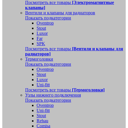
Посмотреть все товары
[Электромагнитные
клапаны]
Вентили и клапаны для радиаторов
Показать подкатегории
Oventrop
Stout
Luxor
Far
SPK
Посмотреть все товары
[Вентили и клапаны для
радиаторов]
Термоголовки
Показать подкатегории
Oventrop
Stout
Luxor
Uni-fitt
Посмотреть все товары
[Термоголовки]
Узлы нижнего подключения
Показать подкатегории
Oventrop
Uni-fitt
Stout
Rehau
Comisa