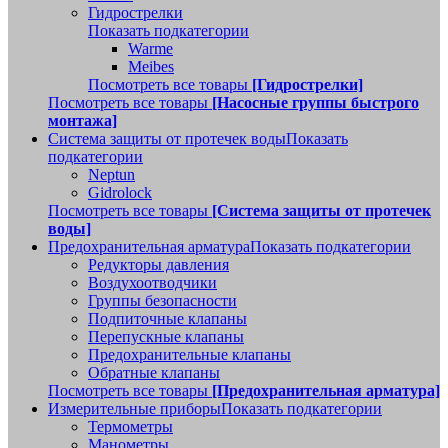
Гидрострелки
Показать подкатегории
Warme
Meibes
Посмотреть все товары
[Гидрострелки]
Посмотреть все товары
[Насосные группы быстрого
монтажа]
Система защиты от протечек воды
Показать
подкатегории
Neptun
Gidrolock
Посмотреть все товары
[Система защиты от протечек
воды]
Предохранительная арматура
Показать подкатегории
Редукторы давления
Воздухоотводчики
Группы безопасности
Подпиточные клапаны
Перепускные клапаны
Предохранительные клапаны
Обратные клапаны
Посмотреть все товары
[Предохранительная арматура]
Измерительные приборы
Показать подкатегории
Термометры
Манометры