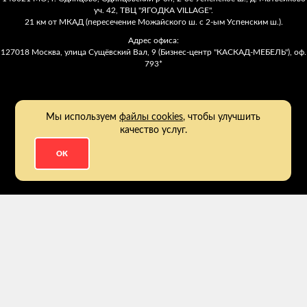
уч. 42, ТВЦ "ЯГОДКА VILLAGE".
21 км от МКАД (пересечение Можайского ш. с 2-ым Успенским ш.).
Адрес офиса:
127018 Москва, улица Сущёвский Вал, 9 (Бизнес-центр "КАСКАД-МЕБЕЛЬ"), оф.
793*
Мы используем
файлы cookies
, чтобы улучшить
качество услуг.
OK
2011 - 2026