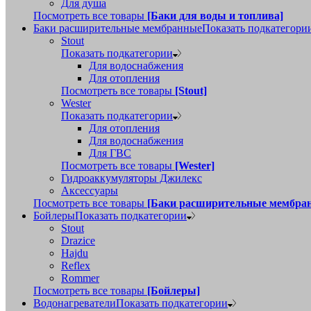
Для душа
Посмотреть все товары
[Баки для воды и топлива]
Баки расширительные мембранные
Показать подкатегори
Stout
Показать подкатегории
Для водоснабжения
Для отопления
Посмотреть все товары
[Stout]
Wester
Показать подкатегории
Для отопления
Для водоснабжения
Для ГВС
Посмотреть все товары
[Wester]
Гидроаккумуляторы Джилекс
Аксессуары
Посмотреть все товары
[Баки расширительные мембра
Бойлеры
Показать подкатегории
Stout
Drazice
Hajdu
Reflex
Rommer
Посмотреть все товары
[Бойлеры]
Водонагреватели
Показать подкатегории