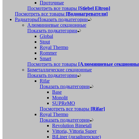
Проточные
Посмотреть все товары
[Stiebel Eltron]
Посмотреть все товары
[Водонагреватели]
Радиаторы
Показать подкатегории
Алюминиевые секционные
Показать подкатегории
Global
Stout
Royal Thermo
Rommer
Smart
Посмотреть все товары
[Алюминиевые секционны
Биметаллические секционные
Показать подкатегории
Rifar
Показать подкатегории
Base
Monolit
SUPReMO
Посмотреть все товары
[Rifar]
Royal Thermo
Показать подкатегории
Revolution Bimetall
Vittoria, Vittoria Super
BiLiner (дизайнерские)