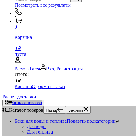
Посмотреть все результаты
0
Корзина
0
₽
пуста
Personal area
Вход
Регистрация
Итого:
0
₽
Корзина
Оформить заказ
Расчет доставки
Каталог товаров
Каталог товаров
Назад
Закрыть
Баки для воды и топлива
Показать подкатегории
Для воды
Для топлива