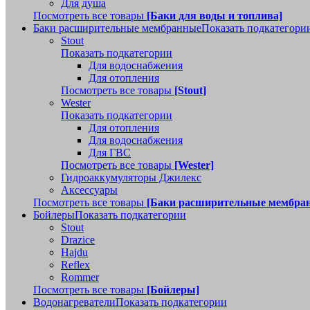
Для душа
Посмотреть все товары
[Баки для воды и топлива]
Баки расширительные мембранные
Показать подкатегори
Stout
Показать подкатегории
Для водоснабжения
Для отопления
Посмотреть все товары
[Stout]
Wester
Показать подкатегории
Для отопления
Для водоснабжения
Для ГВС
Посмотреть все товары
[Wester]
Гидроаккумуляторы Джилекс
Аксессуары
Посмотреть все товары
[Баки расширительные мембра
Бойлеры
Показать подкатегории
Stout
Drazice
Hajdu
Reflex
Rommer
Посмотреть все товары
[Бойлеры]
Водонагреватели
Показать подкатегории