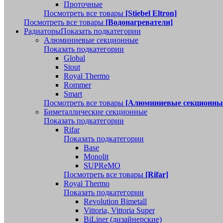
Проточные
Посмотреть все товары
[Stiebel Eltron]
Посмотреть все товары
[Водонагреватели]
Радиаторы
Показать подкатегории
Алюминиевые секционные
Показать подкатегории
Global
Stout
Royal Thermo
Rommer
Smart
Посмотреть все товары
[Алюминиевые секционны
Биметаллические секционные
Показать подкатегории
Rifar
Показать подкатегории
Base
Monolit
SUPReMO
Посмотреть все товары
[Rifar]
Royal Thermo
Показать подкатегории
Revolution Bimetall
Vittoria, Vittoria Super
BiLiner (дизайнерские)