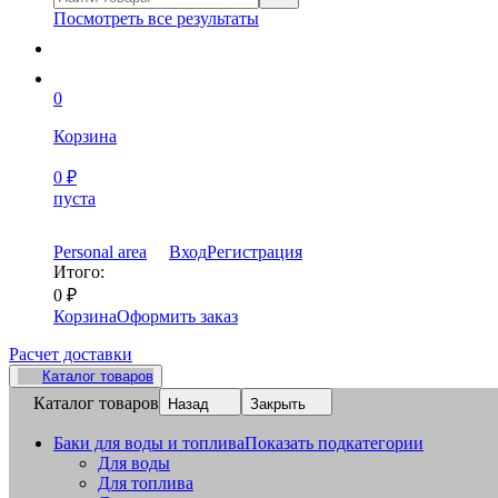
Посмотреть все результаты
0
Корзина
0
₽
пуста
Personal area
Вход
Регистрация
Итого:
0
₽
Корзина
Оформить заказ
Расчет доставки
Каталог товаров
Каталог товаров
Назад
Закрыть
Баки для воды и топлива
Показать подкатегории
Для воды
Для топлива