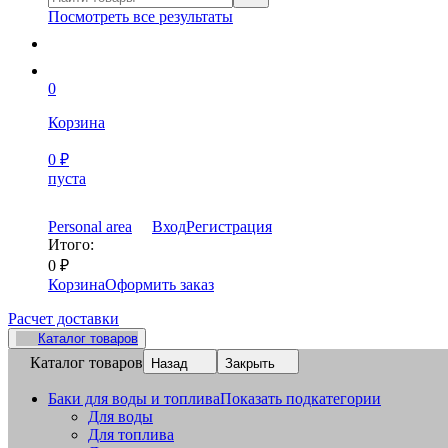
Посмотреть все результаты
0
Корзина
0
₽
пуста
Personal area
Вход
Регистрация
Итого:
0
₽
Корзина
Оформить заказ
Расчет доставки
Каталог товаров
Каталог товаров
Назад
Закрыть
Баки для воды и топлива
Показать подкатегории
Для воды
Для топлива