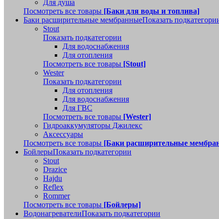
Для душа
Посмотреть все товары
[Баки для воды и топлива]
Баки расширительные мембранные
Показать подкатегори
Stout
Показать подкатегории
Для водоснабжения
Для отопления
Посмотреть все товары
[Stout]
Wester
Показать подкатегории
Для отопления
Для водоснабжения
Для ГВС
Посмотреть все товары
[Wester]
Гидроаккумуляторы Джилекс
Аксессуары
Посмотреть все товары
[Баки расширительные мембра
Бойлеры
Показать подкатегории
Stout
Drazice
Hajdu
Reflex
Rommer
Посмотреть все товары
[Бойлеры]
Водонагреватели
Показать подкатегории