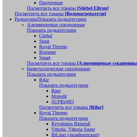
Проточные
Посмотреть все товары
[Stiebel Eltron]
Посмотреть все товары
[Водонагреватели]
Радиаторы
Показать подкатегории
Алюминиевые секционные
Показать подкатегории
Global
Stout
Royal Thermo
Rommer
Smart
Посмотреть все товары
[Алюминиевые секционны
Биметаллические секционные
Показать подкатегории
Rifar
Показать подкатегории
Base
Monolit
SUPReMO
Посмотреть все товары
[Rifar]
Royal Thermo
Показать подкатегории
Revolution Bimetall
Vittoria, Vittoria Super
BiLiner (дизайнерские)