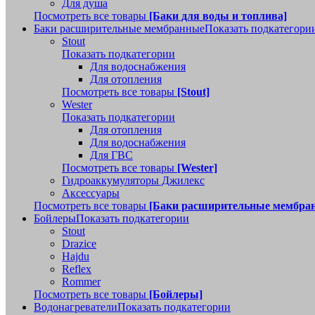
Для душа
Посмотреть все товары
[Баки для воды и топлива]
Баки расширительные мембранные
Показать подкатегори
Stout
Показать подкатегории
Для водоснабжения
Для отопления
Посмотреть все товары
[Stout]
Wester
Показать подкатегории
Для отопления
Для водоснабжения
Для ГВС
Посмотреть все товары
[Wester]
Гидроаккумуляторы Джилекс
Аксессуары
Посмотреть все товары
[Баки расширительные мембра
Бойлеры
Показать подкатегории
Stout
Drazice
Hajdu
Reflex
Rommer
Посмотреть все товары
[Бойлеры]
Водонагреватели
Показать подкатегории