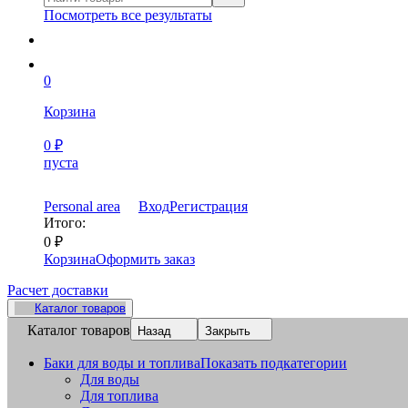
Посмотреть все результаты
0
Корзина
0
₽
пуста
Personal area
Вход
Регистрация
Итого:
0
₽
Корзина
Оформить заказ
Расчет доставки
Каталог товаров
Каталог товаров
Назад
Закрыть
Баки для воды и топлива
Показать подкатегории
Для воды
Для топлива