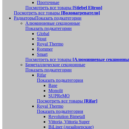
Проточные
Посмотреть все товары
[Stiebel Eltron]
Посмотреть все товары
[Водонагреватели]
Радиаторы
Показать подкатегории
Алюминиевые секционные
Показать подкатегории
Global
Stout
Royal Thermo
Rommer
Smart
Посмотреть все товары
[Алюминиевые секционны
Биметаллические секционные
Показать подкатегории
Rifar
Показать подкатегории
Base
Monolit
SUPReMO
Посмотреть все товары
[Rifar]
Royal Thermo
Показать подкатегории
Revolution Bimetall
Vittoria, Vittoria Super
BiLiner (дизайнерские)