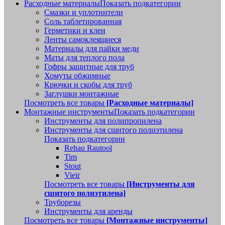
Расходные материалы
Показать подкатегории
Смазки и уплотнители
Соль таблетированная
Герметики и клеи
Ленты самоклеящиеся
Материалы для пайки меди
Маты для теплого пола
Гофры защитные для труб
Хомуты обжимные
Крючки и скобы для труб
Заглушки монтажные
Посмотреть все товары
[Расходные материалы]
Монтажные инструменты
Показать подкатегории
Инструменты для полипропилена
Инструменты для сшитого полиэтилена
Показать подкатегории
Rehau Rautool
Tim
Stout
Vieir
Посмотреть все товары
[Инструменты для
сшитого полиэтилена]
Труборезы
Инструменты для аренды
Посмотреть все товары
[Монтажные инструменты]