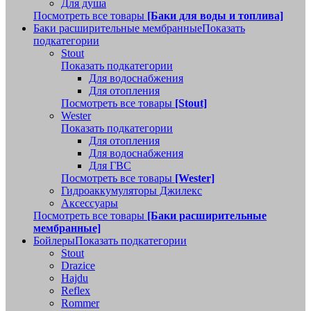
Для душа
Посмотреть все товары
[Баки для воды и топлива]
Баки расширительные мембранные
Показать
подкатегории
Stout
Показать подкатегории
Для водоснабжения
Для отопления
Посмотреть все товары
[Stout]
Wester
Показать подкатегории
Для отопления
Для водоснабжения
Для ГВС
Посмотреть все товары
[Wester]
Гидроаккумуляторы Джилекс
Аксессуары
Посмотреть все товары
[Баки расширительные
мембранные]
Бойлеры
Показать подкатегории
Stout
Drazice
Hajdu
Reflex
Rommer