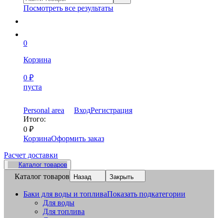
Посмотреть все результаты
0
Корзина
0
₽
пуста
Personal area
Вход
Регистрация
Итого:
0
₽
Корзина
Оформить заказ
Расчет доставки
Каталог товаров
Каталог товаров
Назад
Закрыть
Баки для воды и топлива
Показать подкатегории
Для воды
Для топлива