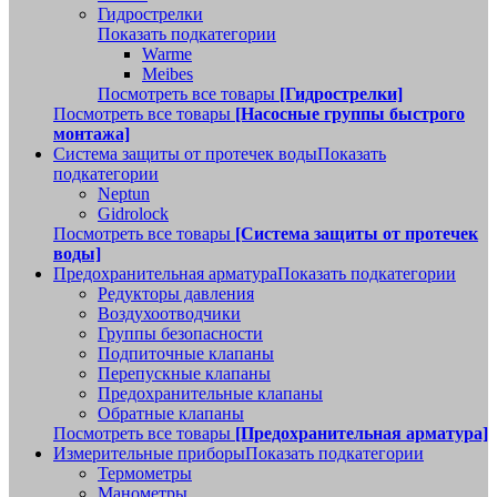
Гидрострелки
Показать подкатегории
Warme
Meibes
Посмотреть все товары
[Гидрострелки]
Посмотреть все товары
[Насосные группы быстрого
монтажа]
Система защиты от протечек воды
Показать
подкатегории
Neptun
Gidrolock
Посмотреть все товары
[Система защиты от протечек
воды]
Предохранительная арматура
Показать подкатегории
Редукторы давления
Воздухоотводчики
Группы безопасности
Подпиточные клапаны
Перепускные клапаны
Предохранительные клапаны
Обратные клапаны
Посмотреть все товары
[Предохранительная арматура]
Измерительные приборы
Показать подкатегории
Термометры
Манометры