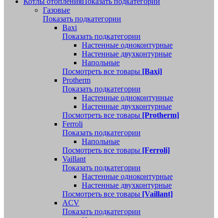
Котлы отопления
Показать подкатегории
Газовые
Показать подкатегории
Baxi
Показать подкатегории
Настенные одноконтурные
Настенные двухконтурные
Напольные
Посмотреть все товары
[Baxi]
Protherm
Показать подкатегории
Настенные одноконтунные
Настенные двухконтурные
Посмотреть все товары
[Protherm]
Ferroli
Показать подкатегории
Напольные
Посмотреть все товары
[Ferroli]
Vaillant
Показать подкатегории
Настенные одноконтурные
Настенные двухконтурные
Посмотреть все товары
[Vaillant]
ACV
Показать подкатегории