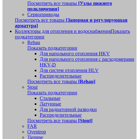
Посмотреть все товары
[Узлы нижнего
подключения]
Сервоприводы
Посмотреть все товары
[Запорная и регулирующая
арматура]
Коллекторы для отопления и водоснабжения
Показать
подкатегории
Rehau
Показать подкатегории
Для напольного отопления HKV
Для напольного отопления с расходомерами
HKV-D
Для систем отопления HLV
Распределительные
Посмотреть все товары
[Rehau]
Stout
Показать подкатегории
Стальные
Латунные
Для радиаторной разводки
Распределительные
Посмотреть все товары
[Stout]
FAR
Oventrop
Tiemme