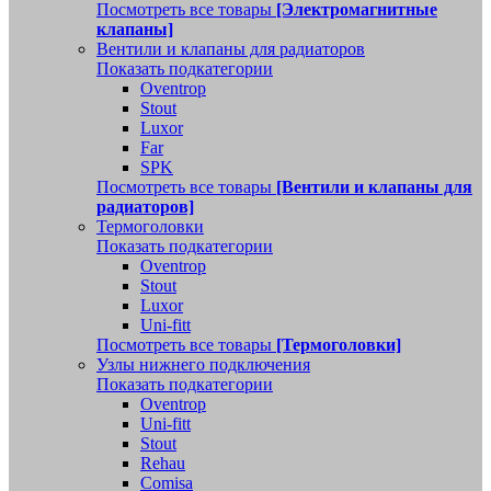
Посмотреть все товары
[Электромагнитные
клапаны]
Вентили и клапаны для радиаторов
Показать подкатегории
Oventrop
Stout
Luxor
Far
SPK
Посмотреть все товары
[Вентили и клапаны для
радиаторов]
Термоголовки
Показать подкатегории
Oventrop
Stout
Luxor
Uni-fitt
Посмотреть все товары
[Термоголовки]
Узлы нижнего подключения
Показать подкатегории
Oventrop
Uni-fitt
Stout
Rehau
Comisa