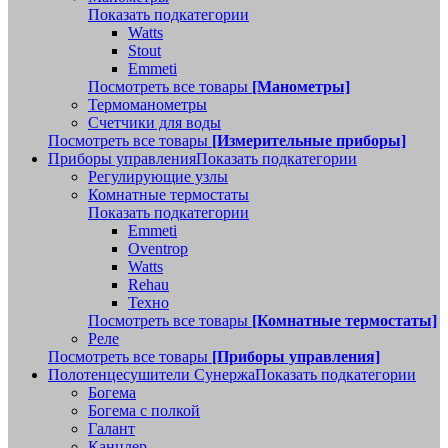
Показать подкатегории
Watts
Stout
Emmeti
Посмотреть все товары
[Манометры]
Термоманометры
Счетчики для воды
Посмотреть все товары
[Измерительные приборы]
Приборы управления
Показать подкатегории
Регулирующие узлы
Комнатные термостаты
Показать подкатегории
Emmeti
Oventrop
Watts
Rehau
Техно
Посмотреть все товары
[Комнатные термостаты]
Реле
Посмотреть все товары
[Приборы управления]
Полотенцесушители Сунержа
Показать подкатегории
Богема
Богема с полкой
Галант
Канцлер