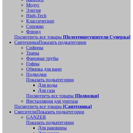
Модус
Элегия
High-Tech
Классические
Сирокко
Флюид
Посмотреть все товары
[Полотенцесушители Сунержа]
Сантехника
Показать подкатегории
Сифоны
Трапы
Фановые трубы
Гофры
Обвязка для ванн
Подводки
Показать подкатегории
Для воды
Для газа
Посмотреть все товары
[Подводки]
Инсталляция для унитаза
Посмотреть все товары
[Сантехника]
Смесители
Показать подкатегории
GANZER
Показать подкатегории
Для раковины