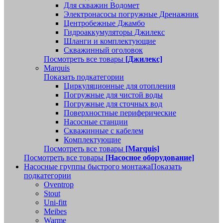
Для скважин Водомет
Электронасосы погружные Дренажник
Центробежные Джамбо
Гидроаккумуляторы Джилекс
Шланги и комплектующие
Скважинный оголовок
Посмотреть все товары
[Джилекс]
Marquis
Показать подкатегории
Циркуляционные для отопления
Погружные для чистой воды
Погружные для сточных вод
Поверхностные периферические
Насосные станции
Скважинные с кабелем
Комплектующие
Посмотреть все товары
[Marquis]
Посмотреть все товары
[Насосное оборудование]
Насосные группы быстрого монтажа
Показать
подкатегории
Oventrop
Stout
Uni-fitt
Meibes
Warme