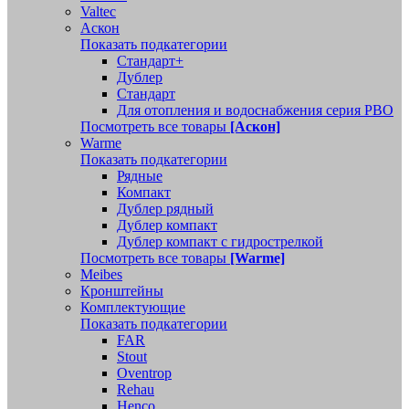
Valtec
Аскон
Показать подкатегории
Стандарт+
Дублер
Стандарт
Для отопления и водоснабжения серия РВО
Посмотреть все товары
[Аскон]
Warme
Показать подкатегории
Рядные
Компакт
Дублер рядный
Дублер компакт
Дублер компакт с гидрострелкой
Посмотреть все товары
[Warme]
Meibes
Кронштейны
Комплектующие
Показать подкатегории
FAR
Stout
Oventrop
Rehau
Henco