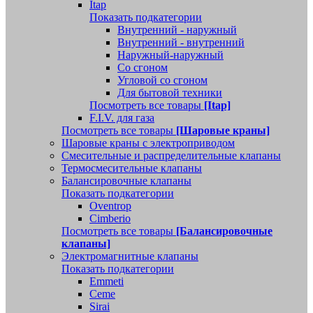
Itap
Показать подкатегории
Внутренний - наружный
Внутренний - внутренний
Наружный-наружный
Со сгоном
Угловой со сгоном
Для бытовой техники
Посмотреть все товары
[Itap]
F.I.V. для газа
Посмотреть все товары
[Шаровые краны]
Шаровые краны с электроприводом
Смесительные и распределительные клапаны
Термосмесительные клапаны
Балансировочные клапаны
Показать подкатегории
Oventrop
Cimberio
Посмотреть все товары
[Балансировочные
клапаны]
Электромагнитные клапаны
Показать подкатегории
Emmeti
Ceme
Sirai