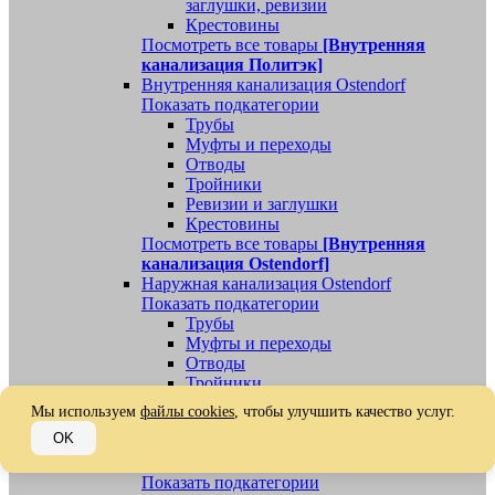
заглушки, ревизии
Крестовины
Посмотреть все товары
[Внутренняя
канализация Политэк]
Внутренняя канализация Ostendorf
Показать подкатегории
Трубы
Муфты и переходы
Отводы
Тройники
Ревизии и заглушки
Крестовины
Посмотреть все товары
[Внутренняя
канализация Ostendorf]
Наружная канализация Ostendorf
Показать подкатегории
Трубы
Муфты и переходы
Отводы
Тройники
Ревизии, заглушки, обратные клапаны
Мы используем
файлы cookies
, чтобы улучшить качество услуг.
Посмотреть все товары
[Наружная
OK
канализация Ostendorf]
Наружная канализация
Показать подкатегории