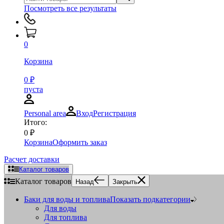
Посмотреть все результаты
0
Корзина
0
₽
пуста
Personal area
Вход
Регистрация
Итого:
0
₽
Корзина
Оформить заказ
Расчет доставки
Каталог товаров
Каталог товаров
Назад
Закрыть
Баки для воды и топлива
Показать подкатегории
Для воды
Для топлива