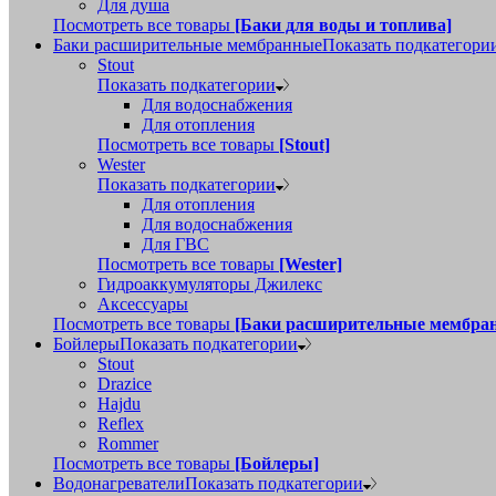
Для душа
Посмотреть все товары
[Баки для воды и топлива]
Баки расширительные мембранные
Показать подкатегори
Stout
Показать подкатегории
Для водоснабжения
Для отопления
Посмотреть все товары
[Stout]
Wester
Показать подкатегории
Для отопления
Для водоснабжения
Для ГВС
Посмотреть все товары
[Wester]
Гидроаккумуляторы Джилекс
Аксессуары
Посмотреть все товары
[Баки расширительные мембра
Бойлеры
Показать подкатегории
Stout
Drazice
Hajdu
Reflex
Rommer
Посмотреть все товары
[Бойлеры]
Водонагреватели
Показать подкатегории