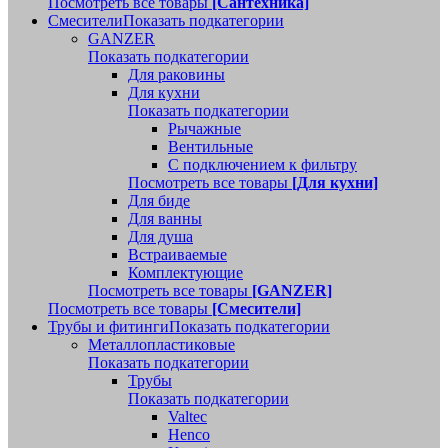
Посмотреть все товары
[Сантехника]
Смесители
Показать подкатегории
GANZER
Показать подкатегории
Для раковины
Для кухни
Показать подкатегории
Рычажные
Вентильные
С подключением к фильтру
Посмотреть все товары
[Для кухни]
Для биде
Для ванны
Для душа
Встраиваемые
Комплектующие
Посмотреть все товары
[GANZER]
Посмотреть все товары
[Смесители]
Трубы и фитинги
Показать подкатегории
Металлопластиковые
Показать подкатегории
Трубы
Показать подкатегории
Valtec
Henco