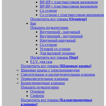
ВР-НР с пластмассовым маховиком
ВР-ВР с пластмассовым маховиком
Со сгоном
Со сгоном с пластмассовым маховиком
Посмотреть все товары
[Oventrop]
Itap
Показать подкатегории
Внутренний - наружный
Внутренний - внутренний
Наружный-наружный
Со сгоном
Угловой со сгоном
Для бытовой техники
Посмотреть все товары
[Itap]
F.I.V. для газа
Посмотреть все товары
[Шаровые краны]
Шаровые краны с электроприводом
Смесительные и распределительные клапаны
Термосмесительные клапаны
Балансировочные клапаны
Показать подкатегории
Oventrop
Cimberio
Посмотреть все товары
[Балансировочные
клапаны]