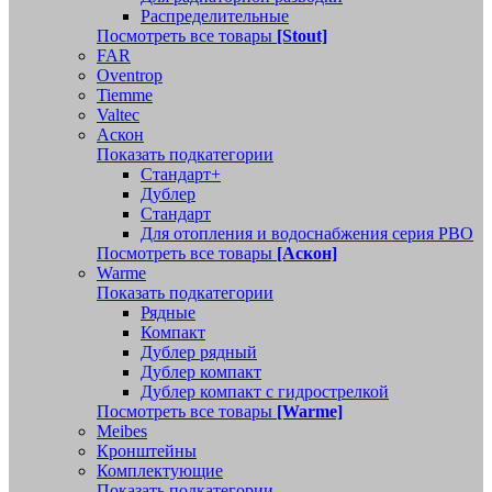
Распределительные
Посмотреть все товары
[Stout]
FAR
Oventrop
Tiemme
Valtec
Аскон
Показать подкатегории
Стандарт+
Дублер
Стандарт
Для отопления и водоснабжения серия РВО
Посмотреть все товары
[Аскон]
Warme
Показать подкатегории
Рядные
Компакт
Дублер рядный
Дублер компакт
Дублер компакт с гидрострелкой
Посмотреть все товары
[Warme]
Meibes
Кронштейны
Комплектующие
Показать подкатегории