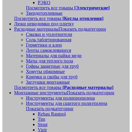
РЭКО
Посмотреть все товары
[Электрические]
Твердотопливные
Посмотреть все товары
[Котлы отопления]
Люки невидимки под плитку
Расходные материалы
Показать подкатегории
Смазки и уплотнители
Соль таблетированная
Герметики и клеи
Ленты самоклеящиеся
Материалы для пайки меди
Маты для теплого пола
Гофры защитные для труб
Хомуты обжимные
Крючки и скобы для труб
Заглушки монтажные
Посмотреть все товары
[Расходные материалы]
Монтажные инструменты
Показать подкатегории
Инструменты для полипропилена
Инструменты для сшитого полиэтилена
Показать подкатегории
Rehau Rautool
Tim
Stout
Vieir