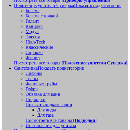
Посмотреть все товары
[Приборы управления]
Полотенцесушители Сунержа
Показать подкатегории
Богема
Богема с полкой
Галант
Канцлер
Модус
Элегия
High-Tech
Классические
Сирокко
Флюид
Посмотреть все товары
[Полотенцесушители Сунержа]
Сантехника
Показать подкатегории
Сифоны
Трапы
Фановые трубы
Гофры
Обвязка для ванн
Подводки
Показать подкатегории
Для воды
Для газа
Посмотреть все товары
[Подводки]
Инсталляция для унитаза