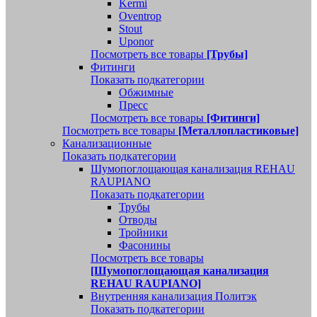
Kermi
Oventrop
Stout
Uponor
Посмотреть все товары
[Трубы]
Фитинги
Показать подкатегории
Обжимные
Пресс
Посмотреть все товары
[Фитинги]
Посмотреть все товары
[Металлопластиковые]
Канализационные
Показать подкатегории
Шумопоглощающая канализация REHAU
RAUPIANO
Показать подкатегории
Трубы
Отводы
Тройники
Фасонины
Посмотреть все товары
[Шумопоглощающая канализация
REHAU RAUPIANO]
Внутренняя канализация Политэк
Показать подкатегории