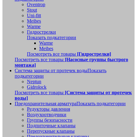
Oventrop
Stout
Uni-fitt
Meibes
Warme
Гидрострелки
Показать подкатегории
Warme
Meibes
Посмотреть все товары
[Гидрострелки]
Посмотреть все товары
[Насосные группы быстрого
монтажа]
Система защиты от протечек воды
Показать
подкатегории
Neptun
Gidrolock
Посмотреть все товары
[Система защиты от протечек
воды]
Предохранительная арматура
Показать подкатегории
Редукторы давления
Воздухоотводчики
Группы безопасности
Подпиточные клапаны
Перепускные клапаны
Предохранительные клапаны