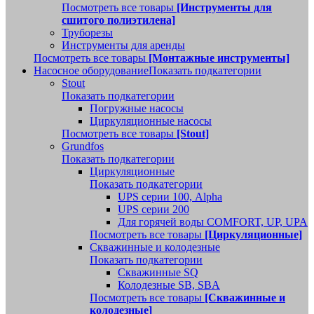
Посмотреть все товары
[Инструменты для
сшитого полиэтилена]
Труборезы
Инструменты для аренды
Посмотреть все товары
[Монтажные инструменты]
Насосное оборудование
Показать подкатегории
Stout
Показать подкатегории
Погружные насосы
Циркуляционные насосы
Посмотреть все товары
[Stout]
Grundfos
Показать подкатегории
Циркуляционные
Показать подкатегории
UPS серии 100, Alpha
UPS серии 200
Для горячей воды COMFORT, UP, UPA
Посмотреть все товары
[Циркуляционные]
Скважинные и колодезные
Показать подкатегории
Скважинные SQ
Колодезные SB, SBA
Посмотреть все товары
[Скважинные и
колодезные]