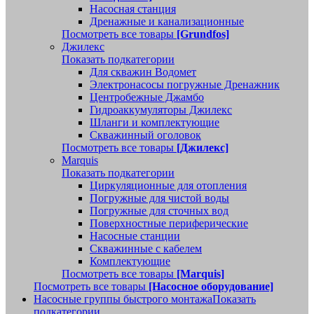
Насосная станция
Дренажные и канализационные
Посмотреть все товары
[Grundfos]
Джилекс
Показать подкатегории
Для скважин Водомет
Электронасосы погружные Дренажник
Центробежные Джамбо
Гидроаккумуляторы Джилекс
Шланги и комплектующие
Скважинный оголовок
Посмотреть все товары
[Джилекс]
Marquis
Показать подкатегории
Циркуляционные для отопления
Погружные для чистой воды
Погружные для сточных вод
Поверхностные периферические
Насосные станции
Скважинные с кабелем
Комплектующие
Посмотреть все товары
[Marquis]
Посмотреть все товары
[Насосное оборудование]
Насосные группы быстрого монтажа
Показать
подкатегории