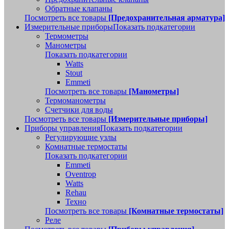
Обратные клапаны
Посмотреть все товары
[Предохранительная арматура]
Измерительные приборы
Показать подкатегории
Термометры
Манометры
Показать подкатегории
Watts
Stout
Emmeti
Посмотреть все товары
[Манометры]
Термоманометры
Счетчики для воды
Посмотреть все товары
[Измерительные приборы]
Приборы управления
Показать подкатегории
Регулирующие узлы
Комнатные термостаты
Показать подкатегории
Emmeti
Oventrop
Watts
Rehau
Техно
Посмотреть все товары
[Комнатные термостаты]
Реле