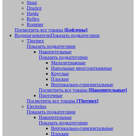
Stout
Drazice
Hajdu
Reflex
Rommer
Посмотреть все товары
[Бойлеры]
Водонагреватели
Показать подкатегории
Thermex
Показать подкатегории
Накопительные
Показать подкатегории
Малолитражные
Напольные многолитражные
Круглые
Плоские
Вертикально-горизонтальные
Посмотреть все товары
[Накопительные]
Проточные
Посмотреть все товары
[Thermex]
Electrolux
Показать подкатегории
Накопительные
Показать подкатегории
Вертикально-горизонтальные
Плоские