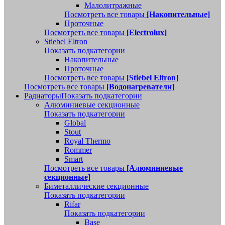
Малолитражные
Посмотреть все товары
[Накопительные]
Проточные
Посмотреть все товары
[Electrolux]
Stiebel Eltron
Показать подкатегории
Накопительные
Проточные
Посмотреть все товары
[Stiebel Eltron]
Посмотреть все товары
[Водонагреватели]
Радиаторы
Показать подкатегории
Алюминиевые секционные
Показать подкатегории
Global
Stout
Royal Thermo
Rommer
Smart
Посмотреть все товары
[Алюминиевые
секционные]
Биметаллические секционные
Показать подкатегории
Rifar
Показать подкатегории
Base