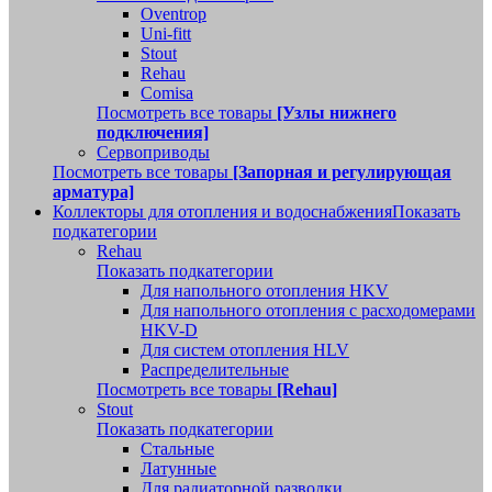
Oventrop
Uni-fitt
Stout
Rehau
Comisa
Посмотреть все товары
[Узлы нижнего
подключения]
Сервоприводы
Посмотреть все товары
[Запорная и регулирующая
арматура]
Коллекторы для отопления и водоснабжения
Показать
подкатегории
Rehau
Показать подкатегории
Для напольного отопления HKV
Для напольного отопления с расходомерами
HKV-D
Для систем отопления HLV
Распределительные
Посмотреть все товары
[Rehau]
Stout
Показать подкатегории
Стальные
Латунные
Для радиаторной разводки