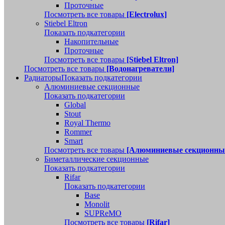
Проточные
Посмотреть все товары
[Electrolux]
Stiebel Eltron
Показать подкатегории
Накопительные
Проточные
Посмотреть все товары
[Stiebel Eltron]
Посмотреть все товары
[Водонагреватели]
Радиаторы
Показать подкатегории
Алюминиевые секционные
Показать подкатегории
Global
Stout
Royal Thermo
Rommer
Smart
Посмотреть все товары
[Алюминиевые секционны
Биметаллические секционные
Показать подкатегории
Rifar
Показать подкатегории
Base
Monolit
SUPReMO
Посмотреть все товары
[Rifar]