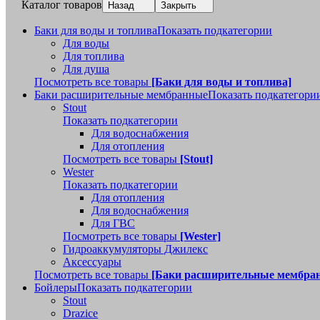
Каталог товаров
Назад
Закрыть
Баки для воды и топлива
Показать подкатегории
Для воды
Для топлива
Для душа
Посмотреть все товары
[Баки для воды и топлива]
Баки расширительные мембранные
Показать подкатегори
Stout
Показать подкатегории
Для водоснабжения
Для отопления
Посмотреть все товары
[Stout]
Wester
Показать подкатегории
Для отопления
Для водоснабжения
Для ГВС
Посмотреть все товары
[Wester]
Гидроаккумуляторы Джилекс
Аксессуары
Посмотреть все товары
[Баки расширительные мембра
Бойлеры
Показать подкатегории
Stout
Drazice