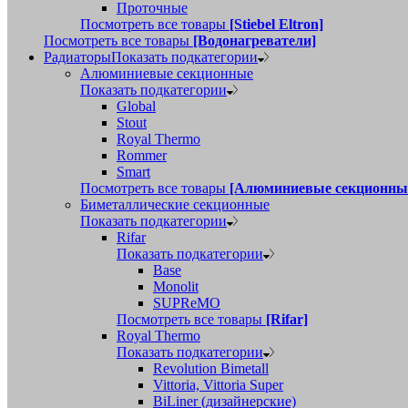
Проточные
Посмотреть все товары
[Stiebel Eltron]
Посмотреть все товары
[Водонагреватели]
Радиаторы
Показать подкатегории
Алюминиевые секционные
Показать подкатегории
Global
Stout
Royal Thermo
Rommer
Smart
Посмотреть все товары
[Алюминиевые секционны
Биметаллические секционные
Показать подкатегории
Rifar
Показать подкатегории
Base
Monolit
SUPReMO
Посмотреть все товары
[Rifar]
Royal Thermo
Показать подкатегории
Revolution Bimetall
Vittoria, Vittoria Super
BiLiner (дизайнерские)