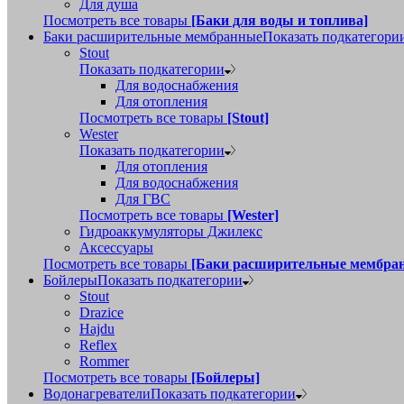
Для душа
Посмотреть все товары
[Баки для воды и топлива]
Баки расширительные мембранные
Показать подкатегори
Stout
Показать подкатегории
Для водоснабжения
Для отопления
Посмотреть все товары
[Stout]
Wester
Показать подкатегории
Для отопления
Для водоснабжения
Для ГВС
Посмотреть все товары
[Wester]
Гидроаккумуляторы Джилекс
Аксессуары
Посмотреть все товары
[Баки расширительные мембра
Бойлеры
Показать подкатегории
Stout
Drazice
Hajdu
Reflex
Rommer
Посмотреть все товары
[Бойлеры]
Водонагреватели
Показать подкатегории