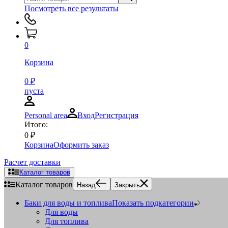
Посмотреть все результаты
0
Корзина
0
₽
пуста
Personal area
Вход
Регистрация
Итого:
0
₽
Корзина
Оформить заказ
Расчет доставки
Каталог товаров
Каталог товаров
Назад
Закрыть
Баки для воды и топлива
Показать подкатегории
Для воды
Для топлива