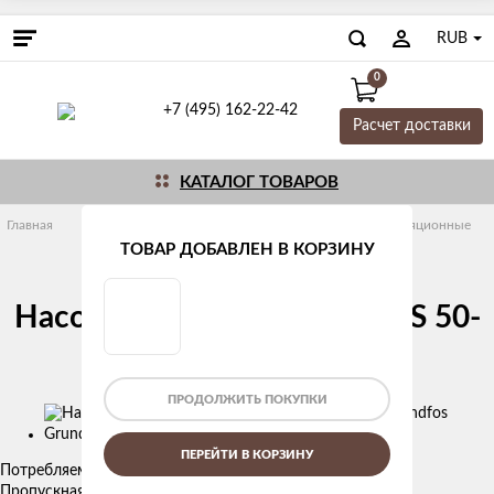
RUB
0
+7 (495) 162-22-42
Расчет доставки
КАТАЛОГ ТОВАРОВ
Главная
Насосное оборудование
Grundfos
Циркуляционные
UPS серии 200
ТОВАР ДОБАВЛЕН В КОРЗИНУ
Насос циркуляционный UPS 50-
185 F/400V/ Grundfos
ПРОДОЛЖИТЬ ПОКУПКИ
Изображения
товаров
ПЕРЕЙТИ В КОРЗИНУ
Потребляемая мощность, Вт: 1000
Пропускная способность, м3/ч: 30