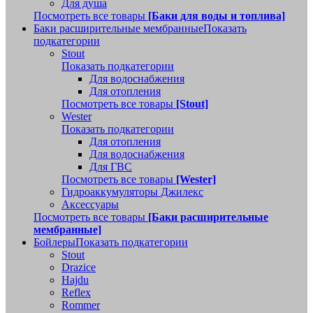
Для душа
Посмотреть все товары
[Баки для воды и топлива]
Баки расширительные мембранные
Показать
подкатегории
Stout
Показать подкатегории
Для водоснабжения
Для отопления
Посмотреть все товары
[Stout]
Wester
Показать подкатегории
Для отопления
Для водоснабжения
Для ГВС
Посмотреть все товары
[Wester]
Гидроаккумуляторы Джилекс
Аксессуары
Посмотреть все товары
[Баки расширительные
мембранные]
Бойлеры
Показать подкатегории
Stout
Drazice
Hajdu
Reflex
Rommer