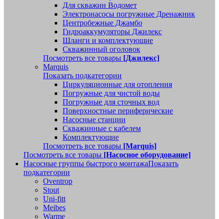
Для скважин Водомет
Электронасосы погружные Дренажник
Центробежные Джамбо
Гидроаккумуляторы Джилекс
Шланги и комплектующие
Скважинный оголовок
Посмотреть все товары
[Джилекс]
Marquis
Показать подкатегории
Циркуляционные для отопления
Погружные для чистой воды
Погружные для сточных вод
Поверхностные периферические
Насосные станции
Скважинные с кабелем
Комплектующие
Посмотреть все товары
[Marquis]
Посмотреть все товары
[Насосное оборудование]
Насосные группы быстрого монтажа
Показать
подкатегории
Oventrop
Stout
Uni-fitt
Meibes
Warme