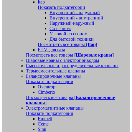
Itap
Показать подкатегории
Внутренний - наружный
Внутренний - внутренний
Наружный-наружный
Со сгоном
Угловой со сгоном
Для бытовой техники
Посмотреть все товары
[Itap]
F.I.V. для газа
Посмотреть все товары
[Шаровые краны]
Шаровые краны с электроприводом
Смесительные и распределительные клапаны
Термосмесительные клапаны
Балансировочные клапаны
Показать подкатегории
Oventrop
Cimberio
Посмотреть все товары
[Балансировочные
клапаны]
Электромагнитные клапаны
Показать подкатегории
Emmeti
Ceme
Sirai