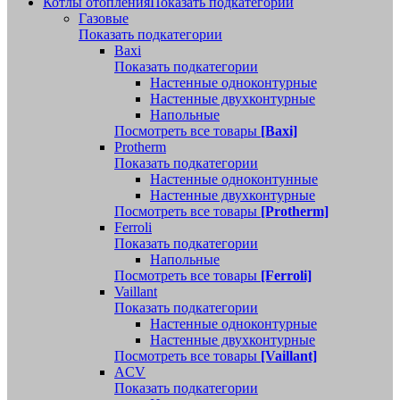
Котлы отопления
Показать подкатегории
Газовые
Показать подкатегории
Baxi
Показать подкатегории
Настенные одноконтурные
Настенные двухконтурные
Напольные
Посмотреть все товары
[Baxi]
Protherm
Показать подкатегории
Настенные одноконтунные
Настенные двухконтурные
Посмотреть все товары
[Protherm]
Ferroli
Показать подкатегории
Напольные
Посмотреть все товары
[Ferroli]
Vaillant
Показать подкатегории
Настенные одноконтурные
Настенные двухконтурные
Посмотреть все товары
[Vaillant]
ACV
Показать подкатегории