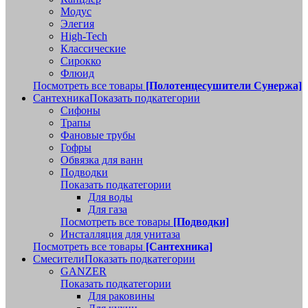
Модус
Элегия
High-Tech
Классические
Сирокко
Флюид
Посмотреть все товары
[Полотенцесушители Сунержа]
Сантехника
Показать подкатегории
Сифоны
Трапы
Фановые трубы
Гофры
Обвязка для ванн
Подводки
Показать подкатегории
Для воды
Для газа
Посмотреть все товары
[Подводки]
Инсталляция для унитаза
Посмотреть все товары
[Сантехника]
Смесители
Показать подкатегории
GANZER
Показать подкатегории
Для раковины