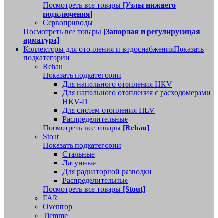
Посмотреть все товары
[Узлы нижнего
подключения]
Сервоприводы
Посмотреть все товары
[Запорная и регулирующая
арматура]
Коллекторы для отопления и водоснабжения
Показать
подкатегории
Rehau
Показать подкатегории
Для напольного отопления HKV
Для напольного отопления с расходомерами
HKV-D
Для систем отопления HLV
Распределительные
Посмотреть все товары
[Rehau]
Stout
Показать подкатегории
Стальные
Латунные
Для радиаторной разводки
Распределительные
Посмотреть все товары
[Stout]
FAR
Oventrop
Tiemme