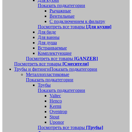
Для кухни
Показать подкатегории
Рычажные
Вентильные
С подключением к фильтру
Посмотреть все товары
[Для кухни]
Для биде
Для ванны
Для душа
Встраиваемые
Комплектующие
Посмотреть все товары
[GANZER]
Посмотреть все товары
[Смесители]
Трубы и фитинги
Показать подкатегории
Металлопластиковые
Показать подкатегории
Трубы
Показать подкатегории
Valtec
Henco
Kermi
Oventrop
Stout
Uponor
Посмотреть все товары
[Трубы]