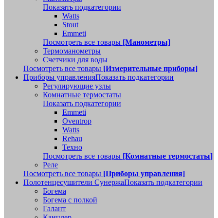
Показать подкатегории
Watts
Stout
Emmeti
Посмотреть все товары
[Манометры]
Термоманометры
Счетчики для воды
Посмотреть все товары
[Измерительные приборы]
Приборы управления
Показать подкатегории
Регулирующие узлы
Комнатные термостаты
Показать подкатегории
Emmeti
Oventrop
Watts
Rehau
Техно
Посмотреть все товары
[Комнатные термостаты]
Реле
Посмотреть все товары
[Приборы управления]
Полотенцесушители Сунержа
Показать подкатегории
Богема
Богема с полкой
Галант
Канцлер