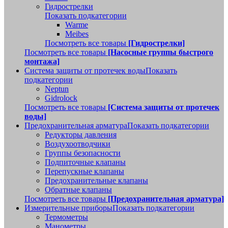
Гидрострелки
Показать подкатегории
Warme
Meibes
Посмотреть все товары
[Гидрострелки]
Посмотреть все товары
[Насосные группы быстрого
монтажа]
Система защиты от протечек воды
Показать
подкатегории
Neptun
Gidrolock
Посмотреть все товары
[Система защиты от протечек
воды]
Предохранительная арматура
Показать подкатегории
Редукторы давления
Воздухоотводчики
Группы безопасности
Подпиточные клапаны
Перепускные клапаны
Предохранительные клапаны
Обратные клапаны
Посмотреть все товары
[Предохранительная арматура]
Измерительные приборы
Показать подкатегории
Термометры
Манометры