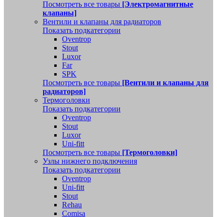
Посмотреть все товары
[Электромагнитные
клапаны]
Вентили и клапаны для радиаторов
Показать подкатегории
Oventrop
Stout
Luxor
Far
SPK
Посмотреть все товары
[Вентили и клапаны для
радиаторов]
Термоголовки
Показать подкатегории
Oventrop
Stout
Luxor
Uni-fitt
Посмотреть все товары
[Термоголовки]
Узлы нижнего подключения
Показать подкатегории
Oventrop
Uni-fitt
Stout
Rehau
Comisa