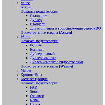
Valtec
Аскон
Показать подкатегории
Стандарт+
Дублер
Стандарт
Для отопления и водоснабжения серия РВО
Посмотреть все товары
[Аскон]
Warme
Показать подкатегории
Рядные
Компакт
Дублер рядный
Дублер компакт
Дублер компакт с гидрострелкой
Посмотреть все товары
[Warme]
Meibes
Кронштейны
Комплектующие
Показать подкатегории
FAR
Stout
Oventrop
Rehau
Henco