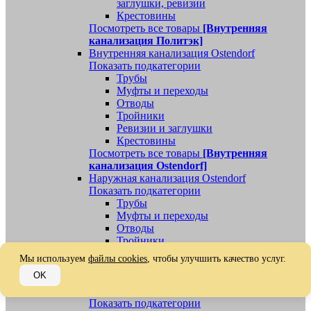
заглушки, ревизии
Крестовины
Посмотреть все товары
[Внутренняя
канализация Политэк]
Внутренняя канализация Ostendorf
Показать подкатегории
Трубы
Муфты и переходы
Отводы
Тройники
Ревизии и заглушки
Крестовины
Посмотреть все товары
[Внутренняя
канализация Ostendorf]
Наружная канализация Ostendorf
Показать подкатегории
Трубы
Муфты и переходы
Отводы
Тройники
Ревизии, заглушки, обратные клапаны
Мы используем
файлы cookies
, чтобы улучшить качество услуг.
Посмотреть все товары
[Наружная
OK
канализация Ostendorf]
Наружная канализация
Показать подкатегории