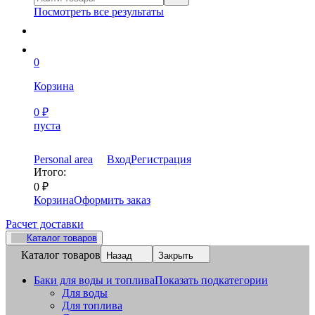
Посмотреть все результаты
0
Корзина
0
₽
пуста
Personal area
Вход
Регистрация
Итого:
0
₽
Корзина
Оформить заказ
Расчет доставки
Каталог товаров
Каталог товаров
Назад
Закрыть
Баки для воды и топлива
Показать подкатегории
Для воды
Для топлива