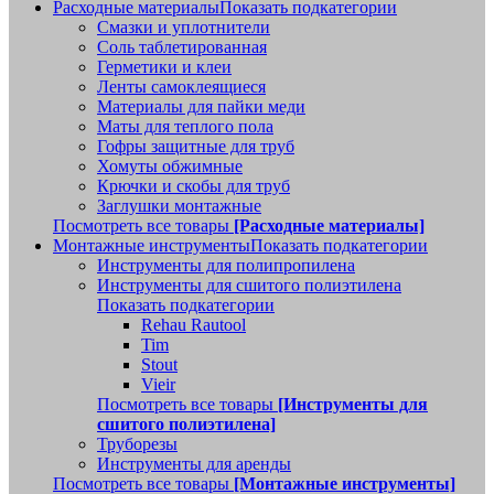
Расходные материалы
Показать подкатегории
Смазки и уплотнители
Соль таблетированная
Герметики и клеи
Ленты самоклеящиеся
Материалы для пайки меди
Маты для теплого пола
Гофры защитные для труб
Хомуты обжимные
Крючки и скобы для труб
Заглушки монтажные
Посмотреть все товары
[Расходные материалы]
Монтажные инструменты
Показать подкатегории
Инструменты для полипропилена
Инструменты для сшитого полиэтилена
Показать подкатегории
Rehau Rautool
Tim
Stout
Vieir
Посмотреть все товары
[Инструменты для
сшитого полиэтилена]
Труборезы
Инструменты для аренды
Посмотреть все товары
[Монтажные инструменты]