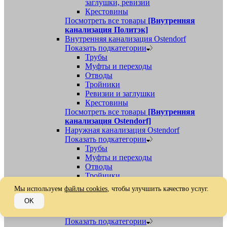
заглушки, ревизии
Крестовины
Посмотреть все товары
[Внутренняя
канализация Политэк]
Внутренняя канализация Ostendorf
Показать подкатегории
Трубы
Муфты и переходы
Отводы
Тройники
Ревизии и заглушки
Крестовины
Посмотреть все товары
[Внутренняя
канализация Ostendorf]
Наружная канализация Ostendorf
Показать подкатегории
Трубы
Муфты и переходы
Отводы
Тройники
Ревизии, заглушки, обратные клапаны
Мы используем
файлы cookies
, чтобы улучшить качество услуг.
Посмотреть все товары
[Наружная
OK
канализация Ostendorf]
Наружная канализация
Показать подкатегории