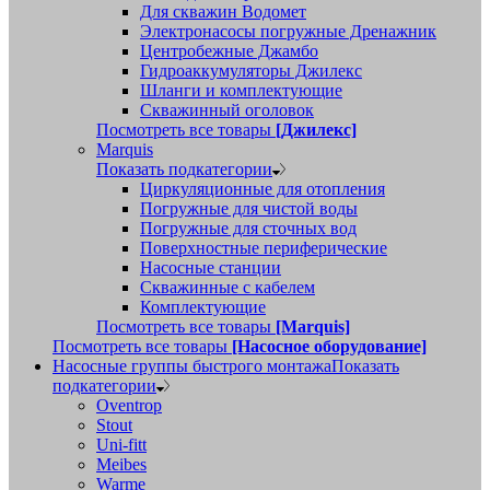
Для скважин Водомет
Электронасосы погружные Дренажник
Центробежные Джамбо
Гидроаккумуляторы Джилекс
Шланги и комплектующие
Скважинный оголовок
Посмотреть все товары
[Джилекс]
Marquis
Показать подкатегории
Циркуляционные для отопления
Погружные для чистой воды
Погружные для сточных вод
Поверхностные периферические
Насосные станции
Скважинные с кабелем
Комплектующие
Посмотреть все товары
[Marquis]
Посмотреть все товары
[Насосное оборудование]
Насосные группы быстрого монтажа
Показать
подкатегории
Oventrop
Stout
Uni-fitt
Meibes
Warme