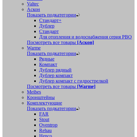
Valtec
Аскон
Показать подкатегории
Стандарт+
Дублер
Стандарт
Для отопления и водоснабжения серия РВО
Посмотреть все товары
[Аскон]
Warme
Показать подкатегории
Рядные
Компакт
Дублер рядный
Дублер компакт
Дублер компакт с гидрострелкой
Посмотреть все товары
[Warme]
Meibes
Кронштейны
Комплектующие
Показать подкатегории
FAR
Stout
Oventrop
Rehau
Henco