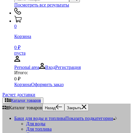
Посмотреть все результаты
0
Корзина
0
₽
пуста
Personal area
Вход
Регистрация
Итого:
0
₽
Корзина
Оформить заказ
Расчет доставки
Каталог товаров
Каталог товаров
Назад
Закрыть
Баки для воды и топлива
Показать подкатегории
Для воды
Для топлива