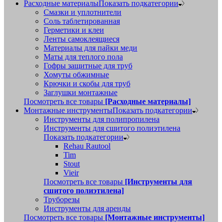
Расходные материалы
Показать подкатегории
Смазки и уплотнители
Соль таблетированная
Герметики и клеи
Ленты самоклеящиеся
Материалы для пайки меди
Маты для теплого пола
Гофры защитные для труб
Хомуты обжимные
Крючки и скобы для труб
Заглушки монтажные
Посмотреть все товары
[Расходные материалы]
Монтажные инструменты
Показать подкатегории
Инструменты для полипропилена
Инструменты для сшитого полиэтилена
Показать подкатегории
Rehau Rautool
Tim
Stout
Vieir
Посмотреть все товары
[Инструменты для
сшитого полиэтилена]
Труборезы
Инструменты для аренды
Посмотреть все товары
[Монтажные инструменты]