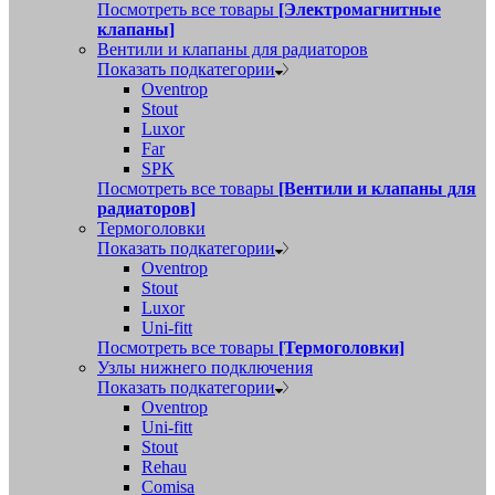
Посмотреть все товары
[Электромагнитные
клапаны]
Вентили и клапаны для радиаторов
Показать подкатегории
Oventrop
Stout
Luxor
Far
SPK
Посмотреть все товары
[Вентили и клапаны для
радиаторов]
Термоголовки
Показать подкатегории
Oventrop
Stout
Luxor
Uni-fitt
Посмотреть все товары
[Термоголовки]
Узлы нижнего подключения
Показать подкатегории
Oventrop
Uni-fitt
Stout
Rehau
Comisa