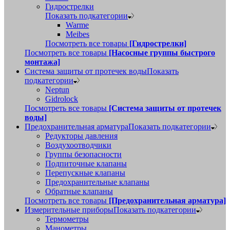
Гидрострелки
Показать подкатегории
Warme
Meibes
Посмотреть все товары
[Гидрострелки]
Посмотреть все товары
[Насосные группы быстрого
монтажа]
Система защиты от протечек воды
Показать
подкатегории
Neptun
Gidrolock
Посмотреть все товары
[Система защиты от протечек
воды]
Предохранительная арматура
Показать подкатегории
Редукторы давления
Воздухоотводчики
Группы безопасности
Подпиточные клапаны
Перепускные клапаны
Предохранительные клапаны
Обратные клапаны
Посмотреть все товары
[Предохранительная арматура]
Измерительные приборы
Показать подкатегории
Термометры
Манометры