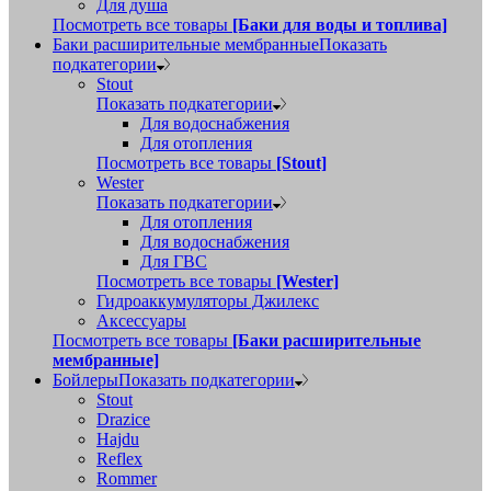
Для душа
Посмотреть все товары
[Баки для воды и топлива]
Баки расширительные мембранные
Показать
подкатегории
Stout
Показать подкатегории
Для водоснабжения
Для отопления
Посмотреть все товары
[Stout]
Wester
Показать подкатегории
Для отопления
Для водоснабжения
Для ГВС
Посмотреть все товары
[Wester]
Гидроаккумуляторы Джилекс
Аксессуары
Посмотреть все товары
[Баки расширительные
мембранные]
Бойлеры
Показать подкатегории
Stout
Drazice
Hajdu
Reflex
Rommer