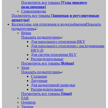
Посмотреть все товары
[Узлы нижнего
подключения]
Сервоприводы
Посмотреть все товары
[Запорная и регулирующая
арматура]
Коллекторы для отопления и водоснабжения
Показать
подкатегории
Rehau
Показать подкатегории
Для напольного отопления HKV
Для напольного отопления с расходомерами
HKV-D
Для систем отопления HLV
Распределительные
Посмотреть все товары
[Rehau]
Stout
Показать подкатегории
Стальные
Латунные
Для радиаторной разводки
Распределительные
Посмотреть все товары
[Stout]
FAR
Oventrop
Tiemme