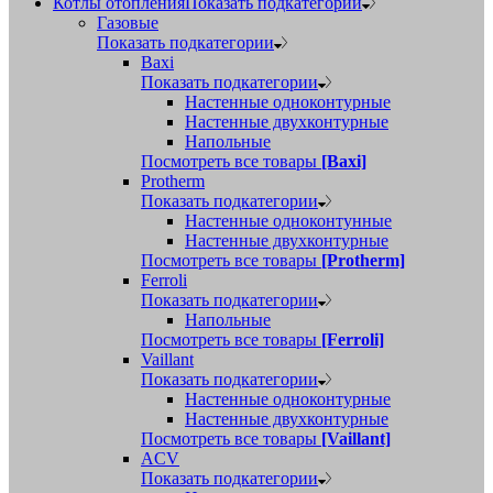
Котлы отопления
Показать подкатегории
Газовые
Показать подкатегории
Baxi
Показать подкатегории
Настенные одноконтурные
Настенные двухконтурные
Напольные
Посмотреть все товары
[Baxi]
Protherm
Показать подкатегории
Настенные одноконтунные
Настенные двухконтурные
Посмотреть все товары
[Protherm]
Ferroli
Показать подкатегории
Напольные
Посмотреть все товары
[Ferroli]
Vaillant
Показать подкатегории
Настенные одноконтурные
Настенные двухконтурные
Посмотреть все товары
[Vaillant]
ACV
Показать подкатегории