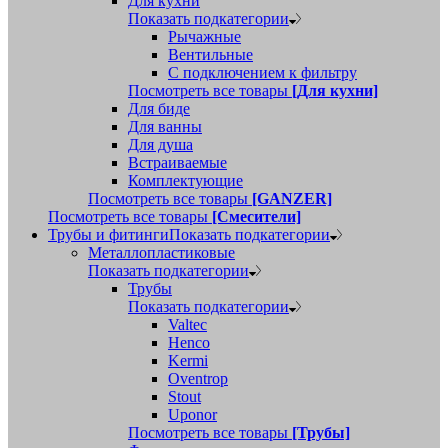
Для кухни
Показать подкатегории
Рычажные
Вентильные
С подключением к фильтру
Посмотреть все товары
[Для кухни]
Для биде
Для ванны
Для душа
Встраиваемые
Комплектующие
Посмотреть все товары
[GANZER]
Посмотреть все товары
[Смесители]
Трубы и фитинги
Показать подкатегории
Металлопластиковые
Показать подкатегории
Трубы
Показать подкатегории
Valtec
Henco
Kermi
Oventrop
Stout
Uponor
Посмотреть все товары
[Трубы]