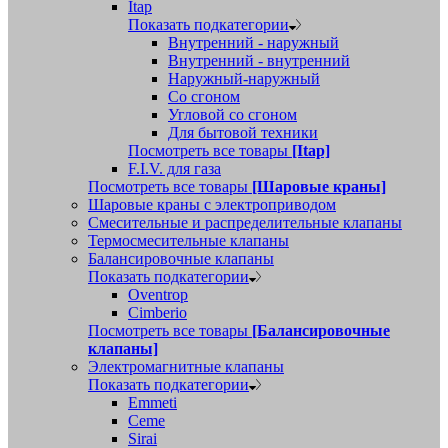
Itap
Показать подкатегории
Внутренний - наружный
Внутренний - внутренний
Наружный-наружный
Со сгоном
Угловой со сгоном
Для бытовой техники
Посмотреть все товары
[Itap]
F.I.V. для газа
Посмотреть все товары
[Шаровые краны]
Шаровые краны с электроприводом
Смесительные и распределительные клапаны
Термосмесительные клапаны
Балансировочные клапаны
Показать подкатегории
Oventrop
Cimberio
Посмотреть все товары
[Балансировочные
клапаны]
Электромагнитные клапаны
Показать подкатегории
Emmeti
Ceme
Sirai