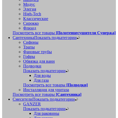
Модус
Элегия
High-Tech
Классические
Сирокко
Флюид
Посмотреть все товары
[Полотенцесушители Сунержа]
Сантехника
Показать подкатегории
Сифоны
Трапы
Фановые трубы
Гофры
Обвязка для ванн
Подводки
Показать подкатегории
Для воды
Для газа
Посмотреть все товары
[Подводки]
Инсталляция для унитаза
Посмотреть все товары
[Сантехника]
Смесители
Показать подкатегории
GANZER
Показать подкатегории
Для раковины