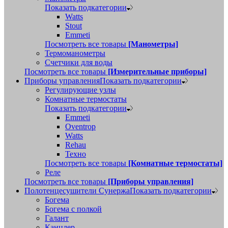
Показать подкатегории
Watts
Stout
Emmeti
Посмотреть все товары
[Манометры]
Термоманометры
Счетчики для воды
Посмотреть все товары
[Измерительные приборы]
Приборы управления
Показать подкатегории
Регулирующие узлы
Комнатные термостаты
Показать подкатегории
Emmeti
Oventrop
Watts
Rehau
Техно
Посмотреть все товары
[Комнатные термостаты]
Реле
Посмотреть все товары
[Приборы управления]
Полотенцесушители Сунержа
Показать подкатегории
Богема
Богема с полкой
Галант
Канцлер