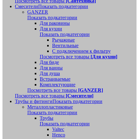
Посмотреть все товары
[Сантехника]
Смесители
Показать подкатегории
GANZER
Показать подкатегории
Для раковины
Для кухни
Показать подкатегории
Рычажные
Вентильные
С подключением к фильтру
Посмотреть все товары
[Для кухни]
Для биде
Для ванны
Для душа
Встраиваемые
Комплектующие
Посмотреть все товары
[GANZER]
Посмотреть все товары
[Смесители]
Трубы и фитинги
Показать подкатегории
Металлопластиковые
Показать подкатегории
Трубы
Показать подкатегории
Valtec
Henco