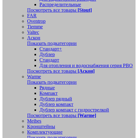
Распределительные
Посмотреть все товары
[Stout]
FAR
Oventrop
Tiemme
Valtec
Аскон
Показать подкатегории
Стандарт+
Дублер
Стандарт
Для отопления и водоснабжения серия РВО
Посмотреть все товары
[Аскон]
Warme
Показать подкатегории
Рядные
Компакт
Дублер рядный
Дублер компакт
Дублер компакт с гидрострелкой
Посмотреть все товары
[Warme]
Meibes
Кронштейны
Комплектующие
Показать подкатегории