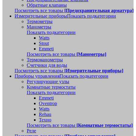
Обратные клапаны
Посмотреть все товары
[Предохранительная арматура]
Измерительные приборы
Показать подкатегории
Термометры
Манометры
Показать подкатегории
Watts
Stout
Emmeti
Посмотреть все товары
[Манометры]
Термоманометры
Счетчики для воды
Посмотреть все товары
[Измерительные приборы]
Приборы управления
Показать подкатегории
Регулирующие узлы
Комнатные термостаты
Показать подкатегории
Emmeti
Oventrop
Watts
Rehau
Техно
Посмотреть все товары
[Комнатные термостаты]
Реле