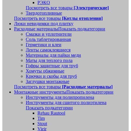
РЭКО
Посмотреть все товары
[Электрические]
Твердотопливные
Посмотреть все товары
[Котлы отопления]
Люки невидимки под плитку
Расходные материалы
Показать подкатегории
Смазки и уплотнители
Соль таблетированная
Герметики и клеи
Ленты самоклеящиеся
Материалы для пайки меди
Маты для теплого пола
Гофры защитные для труб
Хомуты обжимные
Крючки и скобы для труб
Заглушки монтажные
Посмотреть все товары
[Расходные материалы]
Монтажные инструменты
Показать подкатегории
Инструменты для полипропилена
Инструменты для сшитого полиэтилена
Показать подкатегории
Rehau Rautool
Tim
Stout
Vieir