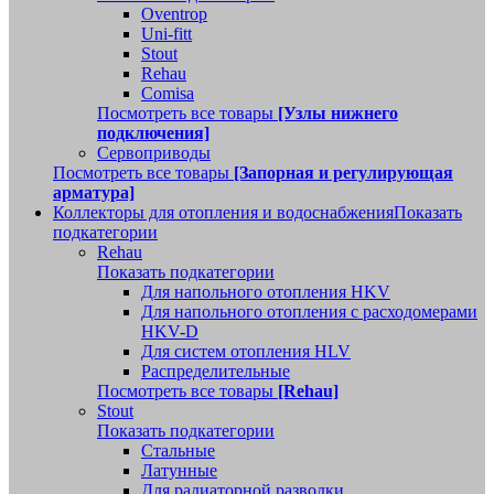
Oventrop
Uni-fitt
Stout
Rehau
Comisa
Посмотреть все товары
[Узлы нижнего
подключения]
Сервоприводы
Посмотреть все товары
[Запорная и регулирующая
арматура]
Коллекторы для отопления и водоснабжения
Показать
подкатегории
Rehau
Показать подкатегории
Для напольного отопления HKV
Для напольного отопления с расходомерами
HKV-D
Для систем отопления HLV
Распределительные
Посмотреть все товары
[Rehau]
Stout
Показать подкатегории
Стальные
Латунные
Для радиаторной разводки