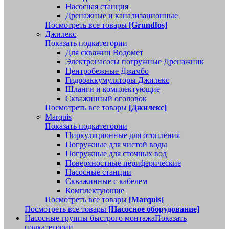
Насосная станция
Дренажные и канализационные
Посмотреть все товары
[Grundfos]
Джилекс
Показать подкатегории
Для скважин Водомет
Электронасосы погружные Дренажник
Центробежные Джамбо
Гидроаккумуляторы Джилекс
Шланги и комплектующие
Скважинный оголовок
Посмотреть все товары
[Джилекс]
Marquis
Показать подкатегории
Циркуляционные для отопления
Погружные для чистой воды
Погружные для сточных вод
Поверхностные периферические
Насосные станции
Скважинные с кабелем
Комплектующие
Посмотреть все товары
[Marquis]
Посмотреть все товары
[Насосное оборудование]
Насосные группы быстрого монтажа
Показать
подкатегории