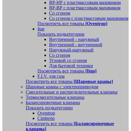
ВР-НР с пластмассовым маховиком
ВР-ВР с пластмассовым маховиком
Со сгоном
Со сгоном с пластмассовым маховиком
Посмотреть все товары
[Oventrop]
Itap
Показать подкатегории
Внутренний - наружный
Внутренний - внутренний
Наружный-наружный
Со сгоном
Угловой со сгоном
Для бытовой техники
Посмотреть все товары
[Itap]
F.I.V. для газа
Посмотреть все товары
[Шаровые краны]
Шаровые краны с электроприводом
Смесительные и распределительные клапаны
Термосмесительные клапаны
Балансировочные клапаны
Показать подкатегории
Oventrop
Cimberio
Посмотреть все товары
[Балансировочные
клапаны]