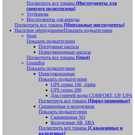
Посмотреть все товары
[Инструменты для
сшитого полиэтилена]
Труборезы
Инструменты для аренды
Посмотреть все товары
[Монтажные инструменты]
Насосное оборудование
Показать подкатегории
Stout
Показать подкатегории
Погружные насосы
Циркуляционные насосы
Посмотреть все товары
[Stout]
Grundfos
Показать подкатегории
Циркуляционные
Показать подкатегории
UPS серии 100, Alpha
UPS серии 200
Для горячей воды COMFORT, UP, UPA
Посмотреть все товары
[Циркуляционные]
Скважинные и колодезные
Показать подкатегории
Скважинные SQ
Колодезные SB, SBA
Посмотреть все товары
[Скважинные и
колодезные]