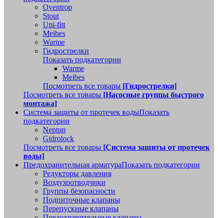
Oventrop
Stout
Uni-fitt
Meibes
Warme
Гидрострелки
Показать подкатегории
Warme
Meibes
Посмотреть все товары
[Гидрострелки]
Посмотреть все товары
[Насосные группы быстрого
монтажа]
Система защиты от протечек воды
Показать
подкатегории
Neptun
Gidrolock
Посмотреть все товары
[Система защиты от протечек
воды]
Предохранительная арматура
Показать подкатегории
Редукторы давления
Воздухоотводчики
Группы безопасности
Подпиточные клапаны
Перепускные клапаны
Предохранительные клапаны