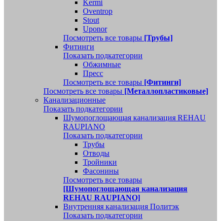
Kermi
Oventrop
Stout
Uponor
Посмотреть все товары
[Трубы]
Фитинги
Показать подкатегории
Обжимные
Пресс
Посмотреть все товары
[Фитинги]
Посмотреть все товары
[Металлопластиковые]
Канализационные
Показать подкатегории
Шумопоглощающая канализация REHAU
RAUPIANO
Показать подкатегории
Трубы
Отводы
Тройники
Фасонины
Посмотреть все товары
[Шумопоглощающая канализация
REHAU RAUPIANO]
Внутренняя канализация Политэк
Показать подкатегории