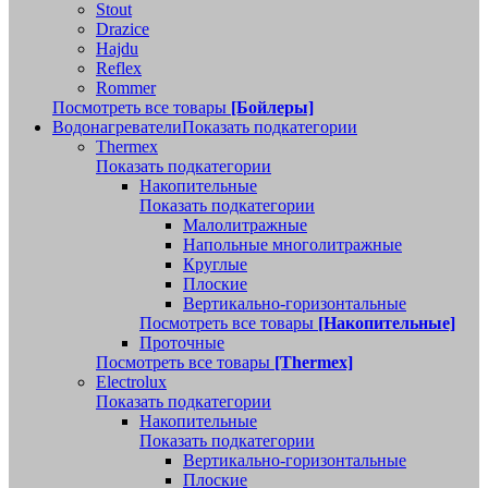
Stout
Drazice
Hajdu
Reflex
Rommer
Посмотреть все товары
[Бойлеры]
Водонагреватели
Показать подкатегории
Thermex
Показать подкатегории
Накопительные
Показать подкатегории
Малолитражные
Напольные многолитражные
Круглые
Плоские
Вертикально-горизонтальные
Посмотреть все товары
[Накопительные]
Проточные
Посмотреть все товары
[Thermex]
Electrolux
Показать подкатегории
Накопительные
Показать подкатегории
Вертикально-горизонтальные
Плоские