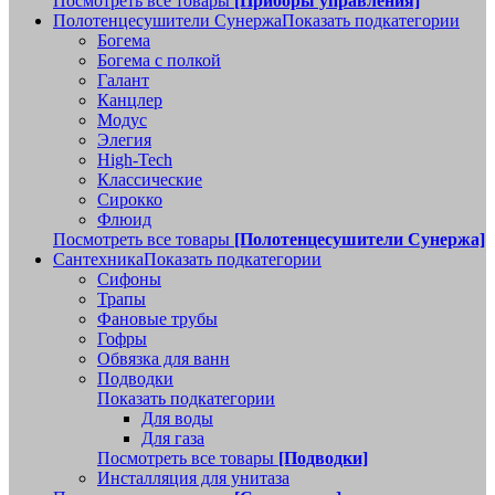
Посмотреть все товары
[Приборы управления]
Полотенцесушители Сунержа
Показать подкатегории
Богема
Богема с полкой
Галант
Канцлер
Модус
Элегия
High-Tech
Классические
Сирокко
Флюид
Посмотреть все товары
[Полотенцесушители Сунержа]
Сантехника
Показать подкатегории
Сифоны
Трапы
Фановые трубы
Гофры
Обвязка для ванн
Подводки
Показать подкатегории
Для воды
Для газа
Посмотреть все товары
[Подводки]
Инсталляция для унитаза