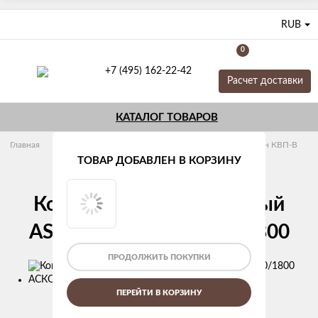
RUB
0
+7 (495) 162-22-42
Расчет доставки
КАТАЛОГ ТОВАРОВ
Главная
Конвекторы отопления
Внутрипольные Аскон КВП-В
Глубина 65 мм
ТОВАР ДОБАВЛЕН В КОРЗИНУ
Конвектор внутрипольный
ASKON КВП-В 65/170/1800
ПРОДОЛЖИТЬ ПОКУПКИ
Изображения
товаров
ПЕРЕЙТИ В КОРЗИНУ