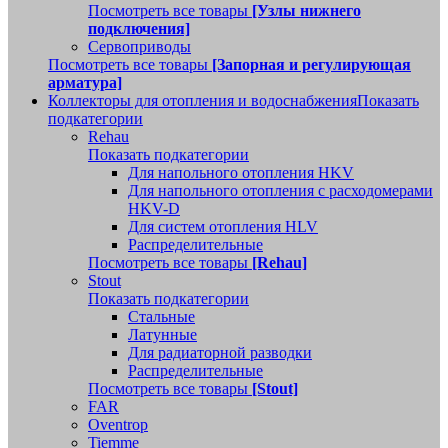
Посмотреть все товары
[Узлы нижнего
подключения]
Сервоприводы
Посмотреть все товары
[Запорная и регулирующая
арматура]
Коллекторы для отопления и водоснабжения
Показать
подкатегории
Rehau
Показать подкатегории
Для напольного отопления HKV
Для напольного отопления с расходомерами
HKV-D
Для систем отопления HLV
Распределительные
Посмотреть все товары
[Rehau]
Stout
Показать подкатегории
Стальные
Латунные
Для радиаторной разводки
Распределительные
Посмотреть все товары
[Stout]
FAR
Oventrop
Tiemme