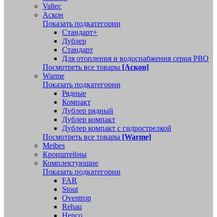
Valtec
Аскон
Показать подкатегории
Стандарт+
Дублер
Стандарт
Для отопления и водоснабжения серия РВО
Посмотреть все товары
[Аскон]
Warme
Показать подкатегории
Рядные
Компакт
Дублер рядный
Дублер компакт
Дублер компакт с гидрострелкой
Посмотреть все товары
[Warme]
Meibes
Кронштейны
Комплектующие
Показать подкатегории
FAR
Stout
Oventrop
Rehau
Henco