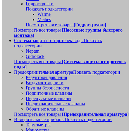
Гидрострелки
Показать подкатегории
Warme
Meibes
Посмотреть все товары
[Гидрострелки]
Посмотреть все товары
[Насосные группы быстрого
монтажа]
Система защиты от протечек воды
Показать
подкатегории
Neptun
Gidrolock
Посмотреть все товары
[Система защиты от протечек
воды]
Предохранительная арматура
Показать подкатегории
Редукторы давления
Воздухоотводчики
Группы безопасности
Подпиточные клапаны
Перепускные клапаны
Предохранительные клапаны
Обратные клапаны
Посмотреть все товары
[Предохранительная арматура]
Измерительные приборы
Показать подкатегории
Термометры
Манометры