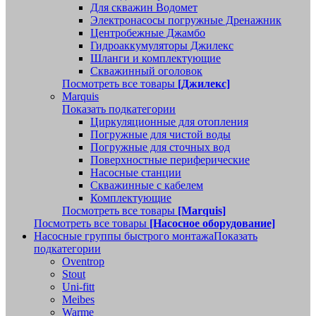
Для скважин Водомет
Электронасосы погружные Дренажник
Центробежные Джамбо
Гидроаккумуляторы Джилекс
Шланги и комплектующие
Скважинный оголовок
Посмотреть все товары
[Джилекс]
Marquis
Показать подкатегории
Циркуляционные для отопления
Погружные для чистой воды
Погружные для сточных вод
Поверхностные периферические
Насосные станции
Скважинные с кабелем
Комплектующие
Посмотреть все товары
[Marquis]
Посмотреть все товары
[Насосное оборудование]
Насосные группы быстрого монтажа
Показать
подкатегории
Oventrop
Stout
Uni-fitt
Meibes
Warme