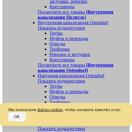
заглушки, ревизии
Крестовины
Посмотреть все товары
[Внутренняя
канализация Политэк]
Внутренняя канализация Ostendorf
Показать подкатегории
Трубы
Муфты и переходы
Отводы
Тройники
Ревизии и заглушки
Крестовины
Посмотреть все товары
[Внутренняя
канализация Ostendorf]
Наружная канализация Ostendorf
Показать подкатегории
Трубы
Муфты и переходы
Отводы
Тройники
Ревизии, заглушки, обратные клапаны
Мы используем
файлы cookies
, чтобы улучшить качество услуг.
Посмотреть все товары
[Наружная
OK
канализация Ostendorf]
Наружная канализация
Показать подкатегории