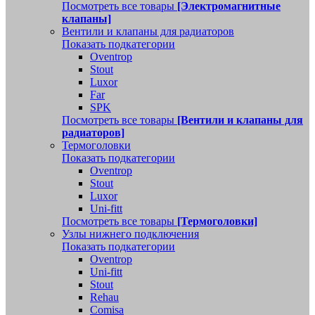
Посмотреть все товары
[Электромагнитные
клапаны]
Вентили и клапаны для радиаторов
Показать подкатегории
Oventrop
Stout
Luxor
Far
SPK
Посмотреть все товары
[Вентили и клапаны для
радиаторов]
Термоголовки
Показать подкатегории
Oventrop
Stout
Luxor
Uni-fitt
Посмотреть все товары
[Термоголовки]
Узлы нижнего подключения
Показать подкатегории
Oventrop
Uni-fitt
Stout
Rehau
Comisa