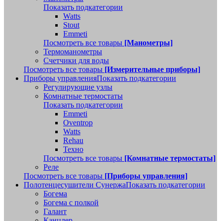
Показать подкатегории
Watts
Stout
Emmeti
Посмотреть все товары
[Манометры]
Термоманометры
Счетчики для воды
Посмотреть все товары
[Измерительные приборы]
Приборы управления
Показать подкатегории
Регулирующие узлы
Комнатные термостаты
Показать подкатегории
Emmeti
Oventrop
Watts
Rehau
Техно
Посмотреть все товары
[Комнатные термостаты]
Реле
Посмотреть все товары
[Приборы управления]
Полотенцесушители Сунержа
Показать подкатегории
Богема
Богема с полкой
Галант
Канцлер