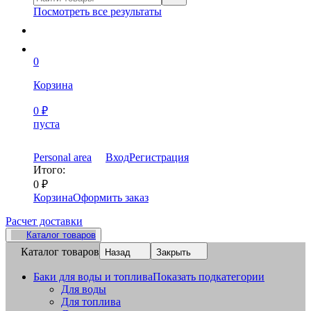
Посмотреть все результаты
0
Корзина
0
₽
пуста
Personal area
Вход
Регистрация
Итого:
0
₽
Корзина
Оформить заказ
Расчет доставки
Каталог товаров
Каталог товаров
Назад
Закрыть
Баки для воды и топлива
Показать подкатегории
Для воды
Для топлива