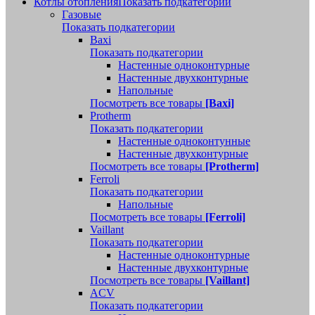
Котлы отопления
Показать подкатегории
Газовые
Показать подкатегории
Baxi
Показать подкатегории
Настенные одноконтурные
Настенные двухконтурные
Напольные
Посмотреть все товары
[Baxi]
Protherm
Показать подкатегории
Настенные одноконтунные
Настенные двухконтурные
Посмотреть все товары
[Protherm]
Ferroli
Показать подкатегории
Напольные
Посмотреть все товары
[Ferroli]
Vaillant
Показать подкатегории
Настенные одноконтурные
Настенные двухконтурные
Посмотреть все товары
[Vaillant]
ACV
Показать подкатегории