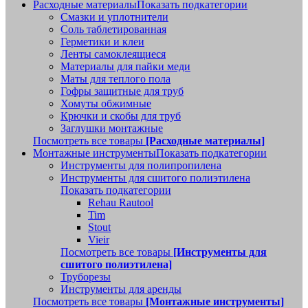
Расходные материалы
Показать подкатегории
Смазки и уплотнители
Соль таблетированная
Герметики и клеи
Ленты самоклеящиеся
Материалы для пайки меди
Маты для теплого пола
Гофры защитные для труб
Хомуты обжимные
Крючки и скобы для труб
Заглушки монтажные
Посмотреть все товары
[Расходные материалы]
Монтажные инструменты
Показать подкатегории
Инструменты для полипропилена
Инструменты для сшитого полиэтилена
Показать подкатегории
Rehau Rautool
Tim
Stout
Vieir
Посмотреть все товары
[Инструменты для
сшитого полиэтилена]
Труборезы
Инструменты для аренды
Посмотреть все товары
[Монтажные инструменты]