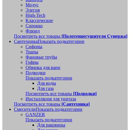
Модус
Элегия
High-Tech
Классические
Сирокко
Флюид
Посмотреть все товары
[Полотенцесушители Сунержа]
Сантехника
Показать подкатегории
Сифоны
Трапы
Фановые трубы
Гофры
Обвязка для ванн
Подводки
Показать подкатегории
Для воды
Для газа
Посмотреть все товары
[Подводки]
Инсталляция для унитаза
Посмотреть все товары
[Сантехника]
Смесители
Показать подкатегории
GANZER
Показать подкатегории
Для раковины