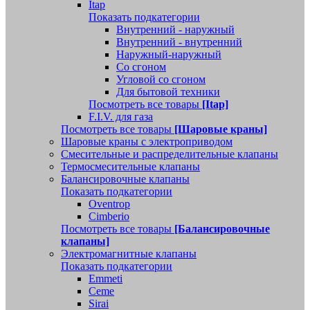
Itap
Показать подкатегории
Внутренний - наружный
Внутренний - внутренний
Наружный-наружный
Со сгоном
Угловой со сгоном
Для бытовой техники
Посмотреть все товары
[Itap]
F.I.V. для газа
Посмотреть все товары
[Шаровые краны]
Шаровые краны с электроприводом
Смесительные и распределительные клапаны
Термосмесительные клапаны
Балансировочные клапаны
Показать подкатегории
Oventrop
Cimberio
Посмотреть все товары
[Балансировочные
клапаны]
Электромагнитные клапаны
Показать подкатегории
Emmeti
Ceme
Sirai