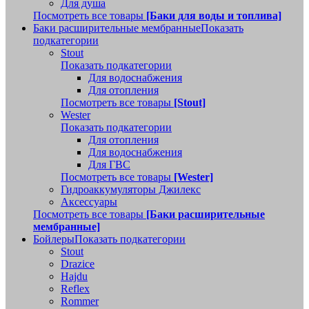
Для душа
Посмотреть все товары
[Баки для воды и топлива]
Баки расширительные мембранные
Показать
подкатегории
Stout
Показать подкатегории
Для водоснабжения
Для отопления
Посмотреть все товары
[Stout]
Wester
Показать подкатегории
Для отопления
Для водоснабжения
Для ГВС
Посмотреть все товары
[Wester]
Гидроаккумуляторы Джилекс
Аксессуары
Посмотреть все товары
[Баки расширительные
мембранные]
Бойлеры
Показать подкатегории
Stout
Drazice
Hajdu
Reflex
Rommer