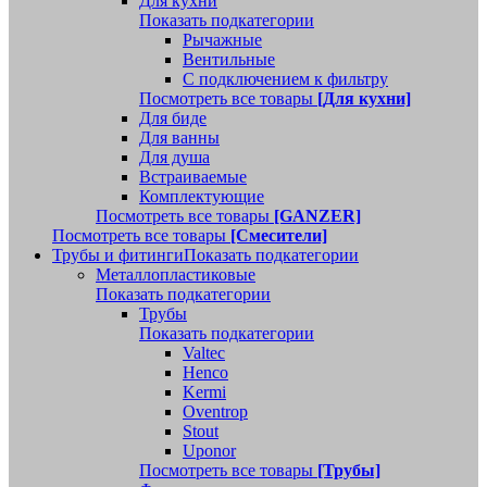
Для кухни
Показать подкатегории
Рычажные
Вентильные
С подключением к фильтру
Посмотреть все товары
[Для кухни]
Для биде
Для ванны
Для душа
Встраиваемые
Комплектующие
Посмотреть все товары
[GANZER]
Посмотреть все товары
[Смесители]
Трубы и фитинги
Показать подкатегории
Металлопластиковые
Показать подкатегории
Трубы
Показать подкатегории
Valtec
Henco
Kermi
Oventrop
Stout
Uponor
Посмотреть все товары
[Трубы]