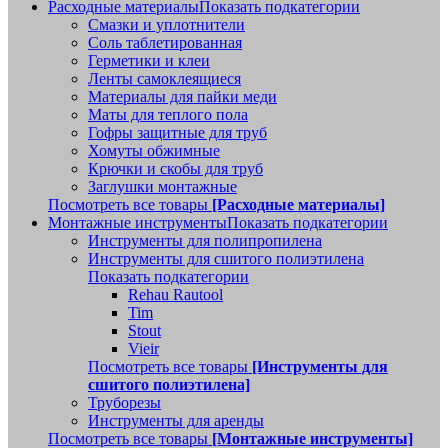
Расходные материалы
Показать подкатегории
Смазки и уплотнители
Соль таблетированная
Герметики и клеи
Ленты самоклеящиеся
Материалы для пайки меди
Маты для теплого пола
Гофры защитные для труб
Хомуты обжимные
Крючки и скобы для труб
Заглушки монтажные
Посмотреть все товары
[Расходные материалы]
Монтажные инструменты
Показать подкатегории
Инструменты для полипропилена
Инструменты для сшитого полиэтилена
Показать подкатегории
Rehau Rautool
Tim
Stout
Vieir
Посмотреть все товары
[Инструменты для
сшитого полиэтилена]
Труборезы
Инструменты для аренды
Посмотреть все товары
[Монтажные инструменты]