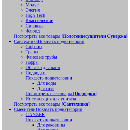
Модус
Элегия
High-Tech
Классические
Сирокко
Флюид
Посмотреть все товары
[Полотенцесушители Сунержа]
Сантехника
Показать подкатегории
Сифоны
Трапы
Фановые трубы
Гофры
Обвязка для ванн
Подводки
Показать подкатегории
Для воды
Для газа
Посмотреть все товары
[Подводки]
Инсталляция для унитаза
Посмотреть все товары
[Сантехника]
Смесители
Показать подкатегории
GANZER
Показать подкатегории
Для раковины