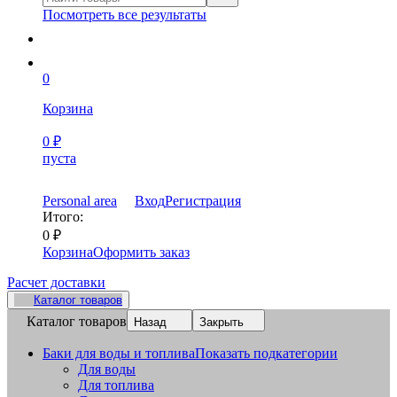
Посмотреть все результаты
0
Корзина
0
₽
пуста
Personal area
Вход
Регистрация
Итого:
0
₽
Корзина
Оформить заказ
Расчет доставки
Каталог товаров
Каталог товаров
Назад
Закрыть
Баки для воды и топлива
Показать подкатегории
Для воды
Для топлива