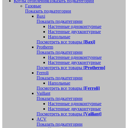
Котлы отопления
Показать подкатегории
Газовые
Показать подкатегории
Baxi
Показать подкатегории
Настенные одноконтурные
Настенные двухконтурные
Напольные
Посмотреть все товары
[Baxi]
Protherm
Показать подкатегории
Настенные одноконтунные
Настенные двухконтурные
Посмотреть все товары
[Protherm]
Ferroli
Показать подкатегории
Напольные
Посмотреть все товары
[Ferroli]
Vaillant
Показать подкатегории
Настенные одноконтурные
Настенные двухконтурные
Посмотреть все товары
[Vaillant]
ACV
Показать подкатегории