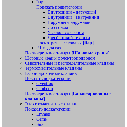
Itap
Показать подкатегории
Внутренний - наружный
Внутренний - внутренний
Наружный-наружный
Со сгоном
Угловой со сгоном
Для бытовой техники
Посмотреть все товары
[Itap]
F.I.V. для газа
Посмотреть все товары
[Шаровые краны]
Шаровые краны с электроприводом
Смесительные и распределительные клапаны
Термосмесительные клапаны
Балансировочные клапаны
Показать подкатегории
Oventrop
Cimberio
Посмотреть все товары
[Балансировочные
клапаны]
Электромагнитные клапаны
Показать подкатегории
Emmeti
Ceme
Sirai