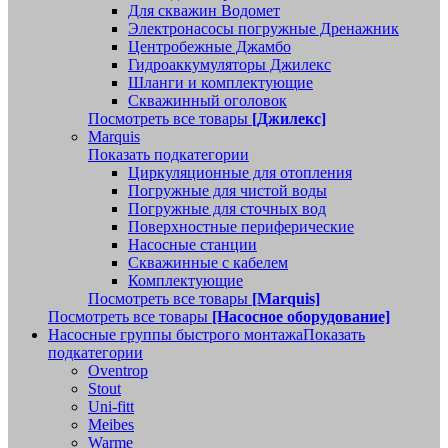
Для скважин Водомет
Электронасосы погружные Дренажник
Центробежные Джамбо
Гидроаккумуляторы Джилекс
Шланги и комплектующие
Скважинный оголовок
Посмотреть все товары
[Джилекс]
Marquis
Показать подкатегории
Циркуляционные для отопления
Погружные для чистой воды
Погружные для сточных вод
Поверхностные периферические
Насосные станции
Скважинные с кабелем
Комплектующие
Посмотреть все товары
[Marquis]
Посмотреть все товары
[Насосное оборудование]
Насосные группы быстрого монтажа
Показать
подкатегории
Oventrop
Stout
Uni-fitt
Meibes
Warme