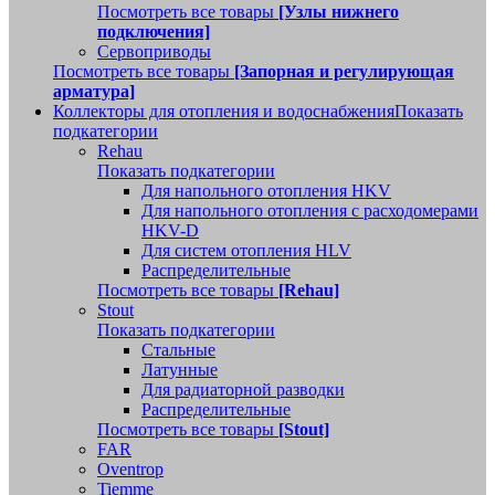
Посмотреть все товары
[Узлы нижнего
подключения]
Сервоприводы
Посмотреть все товары
[Запорная и регулирующая
арматура]
Коллекторы для отопления и водоснабжения
Показать
подкатегории
Rehau
Показать подкатегории
Для напольного отопления HKV
Для напольного отопления с расходомерами
HKV-D
Для систем отопления HLV
Распределительные
Посмотреть все товары
[Rehau]
Stout
Показать подкатегории
Стальные
Латунные
Для радиаторной разводки
Распределительные
Посмотреть все товары
[Stout]
FAR
Oventrop
Tiemme