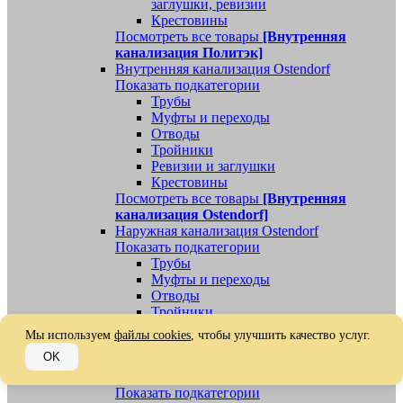
заглушки, ревизии
Крестовины
Посмотреть все товары
[Внутренняя
канализация Политэк]
Внутренняя канализация Ostendorf
Показать подкатегории
Трубы
Муфты и переходы
Отводы
Тройники
Ревизии и заглушки
Крестовины
Посмотреть все товары
[Внутренняя
канализация Ostendorf]
Наружная канализация Ostendorf
Показать подкатегории
Трубы
Муфты и переходы
Отводы
Тройники
Ревизии, заглушки, обратные клапаны
Мы используем
файлы cookies
, чтобы улучшить качество услуг.
Посмотреть все товары
[Наружная
OK
канализация Ostendorf]
Наружная канализация
Показать подкатегории