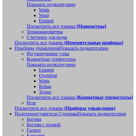
Показать подкатегории
Watts
Stout
Emmeti
Посмотреть все товары
[Манометры]
Термоманометры
Счетчики для воды
Посмотреть все товары
[Измерительные приборы]
Приборы управления
Показать подкатегории
Регулирующие узлы
Комнатные термостаты
Показать подкатегории
Emmeti
Oventrop
Watts
Rehau
Техно
Посмотреть все товары
[Комнатные термостаты]
Реле
Посмотреть все товары
[Приборы управления]
Полотенцесушители Сунержа
Показать подкатегории
Богема
Богема с полкой
Галант
Канцлер