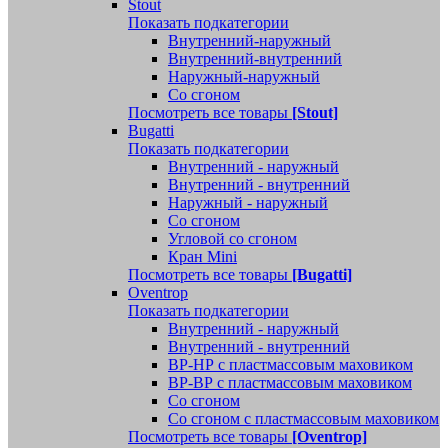
Stout
Показать подкатегории
Внутренний-наружный
Внутренний-внутренний
Наружный-наружный
Со сгоном
Посмотреть все товары
[Stout]
Bugatti
Показать подкатегории
Внутренний - наружный
Внутренний - внутренний
Наружный - наружный
Со сгоном
Угловой со сгоном
Кран Mini
Посмотреть все товары
[Bugatti]
Oventrop
Показать подкатегории
Внутренний - наружный
Внутренний - внутренний
ВР-НР с пластмассовым маховиком
ВР-ВР с пластмассовым маховиком
Со сгоном
Со сгоном с пластмассовым маховиком
Посмотреть все товары
[Oventrop]