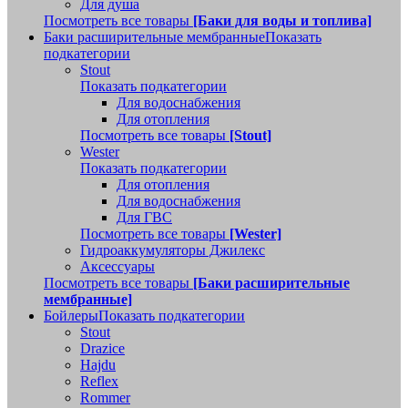
Для душа
Посмотреть все товары
[Баки для воды и топлива]
Баки расширительные мембранные
Показать
подкатегории
Stout
Показать подкатегории
Для водоснабжения
Для отопления
Посмотреть все товары
[Stout]
Wester
Показать подкатегории
Для отопления
Для водоснабжения
Для ГВС
Посмотреть все товары
[Wester]
Гидроаккумуляторы Джилекс
Аксессуары
Посмотреть все товары
[Баки расширительные
мембранные]
Бойлеры
Показать подкатегории
Stout
Drazice
Hajdu
Reflex
Rommer