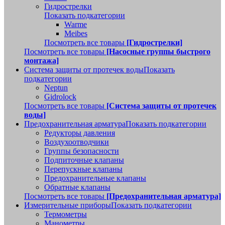
Гидрострелки
Показать подкатегории
Warme
Meibes
Посмотреть все товары
[Гидрострелки]
Посмотреть все товары
[Насосные группы быстрого
монтажа]
Система защиты от протечек воды
Показать
подкатегории
Neptun
Gidrolock
Посмотреть все товары
[Система защиты от протечек
воды]
Предохранительная арматура
Показать подкатегории
Редукторы давления
Воздухоотводчики
Группы безопасности
Подпиточные клапаны
Перепускные клапаны
Предохранительные клапаны
Обратные клапаны
Посмотреть все товары
[Предохранительная арматура]
Измерительные приборы
Показать подкатегории
Термометры
Манометры