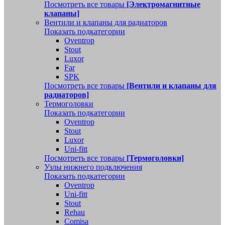
Посмотреть все товары
[Электромагнитные
клапаны]
Вентили и клапаны для радиаторов
Показать подкатегории
Oventrop
Stout
Luxor
Far
SPK
Посмотреть все товары
[Вентили и клапаны для
радиаторов]
Термоголовки
Показать подкатегории
Oventrop
Stout
Luxor
Uni-fitt
Посмотреть все товары
[Термоголовки]
Узлы нижнего подключения
Показать подкатегории
Oventrop
Uni-fitt
Stout
Rehau
Comisa