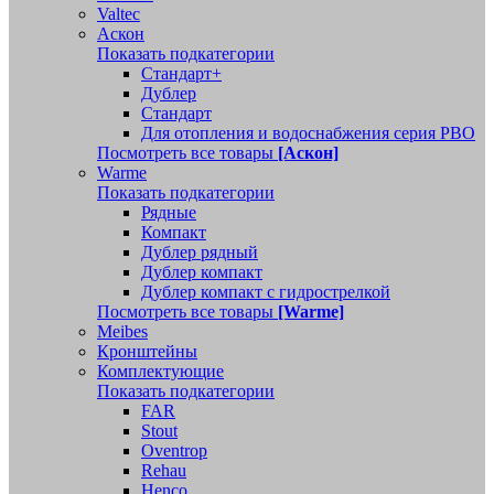
Valtec
Аскон
Показать подкатегории
Стандарт+
Дублер
Стандарт
Для отопления и водоснабжения серия РВО
Посмотреть все товары
[Аскон]
Warme
Показать подкатегории
Рядные
Компакт
Дублер рядный
Дублер компакт
Дублер компакт с гидрострелкой
Посмотреть все товары
[Warme]
Meibes
Кронштейны
Комплектующие
Показать подкатегории
FAR
Stout
Oventrop
Rehau
Henco