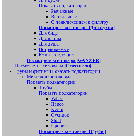
Для кухни
Показать подкатегории
Рычажные
Вентильные
С подключением к фильтру
Посмотреть все товары
[Для кухни]
Для биде
Для ванны
Для душа
Встраиваемые
Комплектующие
Посмотреть все товары
[GANZER]
Посмотреть все товары
[Смесители]
Трубы и фитинги
Показать подкатегории
Металлопластиковые
Показать подкатегории
Трубы
Показать подкатегории
Valtec
Henco
Kermi
Oventrop
Stout
Uponor
Посмотреть все товары
[Трубы]