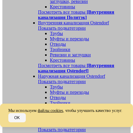
заглушки, ревизии
Крестовины
Посмотреть все товары
[Внутренняя
канализация Политэк]
Внутренняя канализация Ostendorf
Показать подкатегории
Трубы
Муфты и переходы
Отводы
Тройники
Ревизии и заглушки
Крестовины
Посмотреть все товары
[Внутренняя
канализация Ostendorf]
Наружная канализация Ostendorf
Показать подкатегории
Трубы
Муфты и переходы
Отводы
Тройники
Ревизии, заглушки, обратные клапаны
Мы используем
файлы cookies
, чтобы улучшить качество услуг.
Посмотреть все товары
[Наружная
OK
канализация Ostendorf]
Наружная канализация
Показать подкатегории