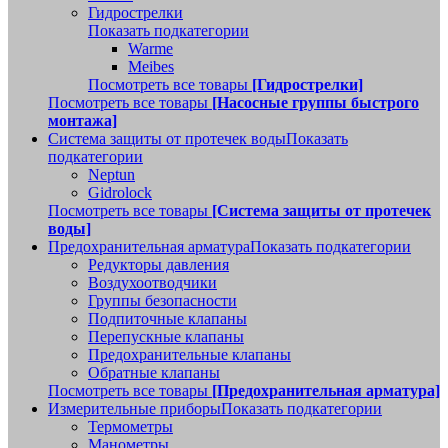
Гидрострелки
Показать подкатегории
Warme
Meibes
Посмотреть все товары
[Гидрострелки]
Посмотреть все товары
[Насосные группы быстрого
монтажа]
Система защиты от протечек воды
Показать
подкатегории
Neptun
Gidrolock
Посмотреть все товары
[Система защиты от протечек
воды]
Предохранительная арматура
Показать подкатегории
Редукторы давления
Воздухоотводчики
Группы безопасности
Подпиточные клапаны
Перепускные клапаны
Предохранительные клапаны
Обратные клапаны
Посмотреть все товары
[Предохранительная арматура]
Измерительные приборы
Показать подкатегории
Термометры
Манометры