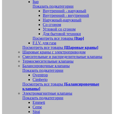
Itap
Показать подкатегории
Внутренний - наружный
Внутренний - внутренний
Наружный-наружный
Со сгоном
Угловой со сгоном
Для бытовой техники
Посмотреть все товары
[Itap]
F.I.V. для газа
Посмотреть все товары
[Шаровые краны]
Шаровые краны с электроприводом
Смесительные и распределительные клапаны
Термосмесительные клапаны
Балансировочные клапаны
Показать подкатегории
Oventrop
Cimberio
Посмотреть все товары
[Балансировочные
клапаны]
Электромагнитные клапаны
Показать подкатегории
Emmeti
Ceme
Sirai