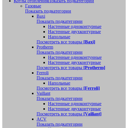
Котлы отопления
Показать подкатегории
Газовые
Показать подкатегории
Baxi
Показать подкатегории
Настенные одноконтурные
Настенные двухконтурные
Напольные
Посмотреть все товары
[Baxi]
Protherm
Показать подкатегории
Настенные одноконтунные
Настенные двухконтурные
Посмотреть все товары
[Protherm]
Ferroli
Показать подкатегории
Напольные
Посмотреть все товары
[Ferroli]
Vaillant
Показать подкатегории
Настенные одноконтурные
Настенные двухконтурные
Посмотреть все товары
[Vaillant]
ACV
Показать подкатегории