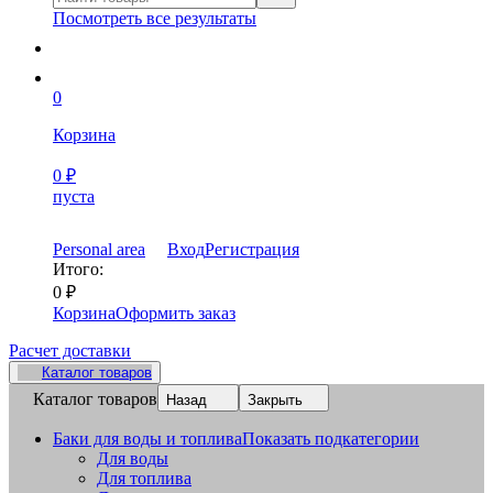
Посмотреть все результаты
0
Корзина
0
₽
пуста
Personal area
Вход
Регистрация
Итого:
0
₽
Корзина
Оформить заказ
Расчет доставки
Каталог товаров
Каталог товаров
Назад
Закрыть
Баки для воды и топлива
Показать подкатегории
Для воды
Для топлива