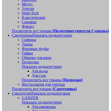
Модус
Элегия
High-Tech
Классические
Сирокко
Флюид
Посмотреть все товары
[Полотенцесушители Сунержа]
Сантехника
Показать подкатегории
Сифоны
Трапы
Фановые трубы
Гофры
Обвязка для ванн
Подводки
Показать подкатегории
Для воды
Для газа
Посмотреть все товары
[Подводки]
Инсталляция для унитаза
Посмотреть все товары
[Сантехника]
Смесители
Показать подкатегории
GANZER
Показать подкатегории
Для раковины