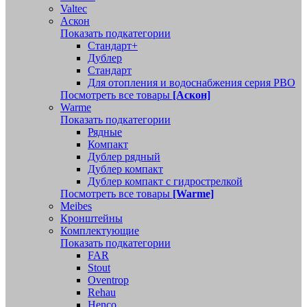
Valtec
Аскон
Показать подкатегории
Стандарт+
Дублер
Стандарт
Для отопления и водоснабжения серия РВО
Посмотреть все товары
[Аскон]
Warme
Показать подкатегории
Рядные
Компакт
Дублер рядный
Дублер компакт
Дублер компакт с гидрострелкой
Посмотреть все товары
[Warme]
Meibes
Кронштейны
Комплектующие
Показать подкатегории
FAR
Stout
Oventrop
Rehau
Henco