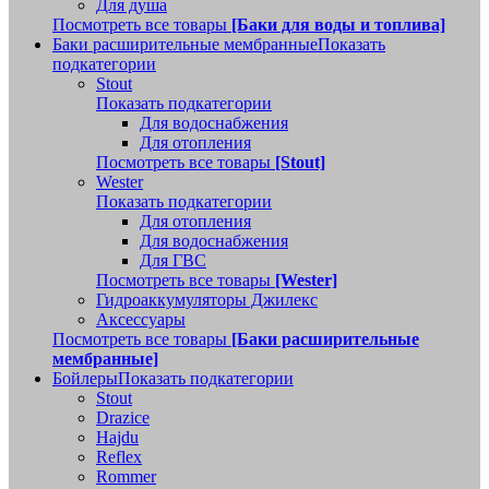
Для душа
Посмотреть все товары
[Баки для воды и топлива]
Баки расширительные мембранные
Показать
подкатегории
Stout
Показать подкатегории
Для водоснабжения
Для отопления
Посмотреть все товары
[Stout]
Wester
Показать подкатегории
Для отопления
Для водоснабжения
Для ГВС
Посмотреть все товары
[Wester]
Гидроаккумуляторы Джилекс
Аксессуары
Посмотреть все товары
[Баки расширительные
мембранные]
Бойлеры
Показать подкатегории
Stout
Drazice
Hajdu
Reflex
Rommer