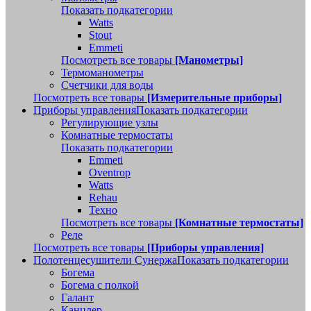
Показать подкатегории
Watts
Stout
Emmeti
Посмотреть все товары
[Манометры]
Термоманометры
Счетчики для воды
Посмотреть все товары
[Измерительные приборы]
Приборы управления
Показать подкатегории
Регулирующие узлы
Комнатные термостаты
Показать подкатегории
Emmeti
Oventrop
Watts
Rehau
Техно
Посмотреть все товары
[Комнатные термостаты]
Реле
Посмотреть все товары
[Приборы управления]
Полотенцесушители Сунержа
Показать подкатегории
Богема
Богема с полкой
Галант
Канцлер