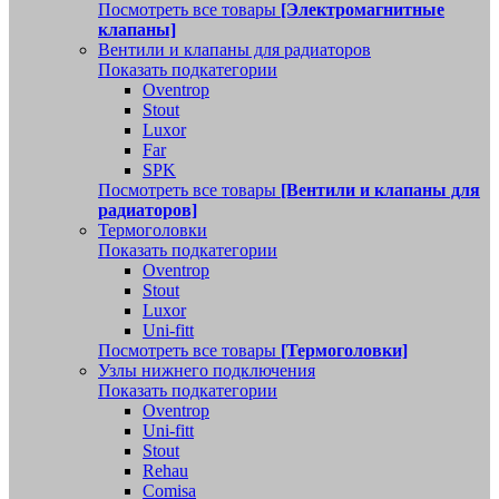
Посмотреть все товары
[Электромагнитные
клапаны]
Вентили и клапаны для радиаторов
Показать подкатегории
Oventrop
Stout
Luxor
Far
SPK
Посмотреть все товары
[Вентили и клапаны для
радиаторов]
Термоголовки
Показать подкатегории
Oventrop
Stout
Luxor
Uni-fitt
Посмотреть все товары
[Термоголовки]
Узлы нижнего подключения
Показать подкатегории
Oventrop
Uni-fitt
Stout
Rehau
Comisa