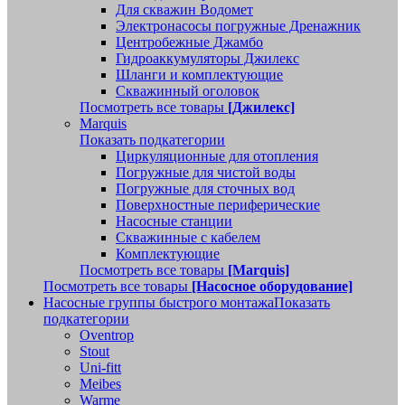
Для скважин Водомет
Электронасосы погружные Дренажник
Центробежные Джамбо
Гидроаккумуляторы Джилекс
Шланги и комплектующие
Скважинный оголовок
Посмотреть все товары
[Джилекс]
Marquis
Показать подкатегории
Циркуляционные для отопления
Погружные для чистой воды
Погружные для сточных вод
Поверхностные периферические
Насосные станции
Скважинные с кабелем
Комплектующие
Посмотреть все товары
[Marquis]
Посмотреть все товары
[Насосное оборудование]
Насосные группы быстрого монтажа
Показать
подкатегории
Oventrop
Stout
Uni-fitt
Meibes
Warme