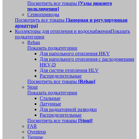
Посмотреть все товары
[Узлы нижнего
подключения]
Сервоприводы
Посмотреть все товары
[Запорная и регулирующая
арматура]
Коллекторы для отопления и водоснабжения
Показать
подкатегории
Rehau
Показать подкатегории
Для напольного отопления HKV
Для напольного отопления с расходомерами
HKV-D
Для систем отопления HLV
Распределительные
Посмотреть все товары
[Rehau]
Stout
Показать подкатегории
Стальные
Латунные
Для радиаторной разводки
Распределительные
Посмотреть все товары
[Stout]
FAR
Oventrop
Tiemme