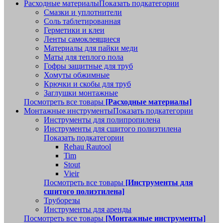
Расходные материалы
Показать подкатегории
Смазки и уплотнители
Соль таблетированная
Герметики и клеи
Ленты самоклеящиеся
Материалы для пайки меди
Маты для теплого пола
Гофры защитные для труб
Хомуты обжимные
Крючки и скобы для труб
Заглушки монтажные
Посмотреть все товары
[Расходные материалы]
Монтажные инструменты
Показать подкатегории
Инструменты для полипропилена
Инструменты для сшитого полиэтилена
Показать подкатегории
Rehau Rautool
Tim
Stout
Vieir
Посмотреть все товары
[Инструменты для
сшитого полиэтилена]
Труборезы
Инструменты для аренды
Посмотреть все товары
[Монтажные инструменты]