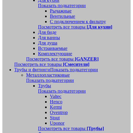
Для кухни
Показать подкатегории
Рычажные
Вентильные
С подключением к фильтру
Посмотреть все товары
[Для кухни]
Для биде
Для ванны
Для душа
Встраиваемые
Комплектующие
Посмотреть все товары
[GANZER]
Посмотреть все товары
[Смесители]
Трубы и фитинги
Показать подкатегории
Металлопластиковые
Показать подкатегории
Трубы
Показать подкатегории
Valtec
Henco
Kermi
Oventrop
Stout
Uponor
Посмотреть все товары
[Трубы]