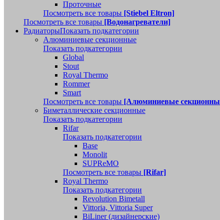
Проточные
Посмотреть все товары
[Stiebel Eltron]
Посмотреть все товары
[Водонагреватели]
Радиаторы
Показать подкатегории
Алюминиевые секционные
Показать подкатегории
Global
Stout
Royal Thermo
Rommer
Smart
Посмотреть все товары
[Алюминиевые секционны
Биметаллические секционные
Показать подкатегории
Rifar
Показать подкатегории
Base
Monolit
SUPReMO
Посмотреть все товары
[Rifar]
Royal Thermo
Показать подкатегории
Revolution Bimetall
Vittoria, Vittoria Super
BiLiner (дизайнерские)