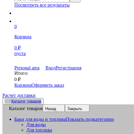
Посмотреть все результаты
0
Корзина
0
₽
пуста
Personal area
Вход
Регистрация
Итого:
0
₽
Корзина
Оформить заказ
Расчет доставки
Каталог товаров
Каталог товаров
Назад
Закрыть
Баки для воды и топлива
Показать подкатегории
Для воды
Для топлива