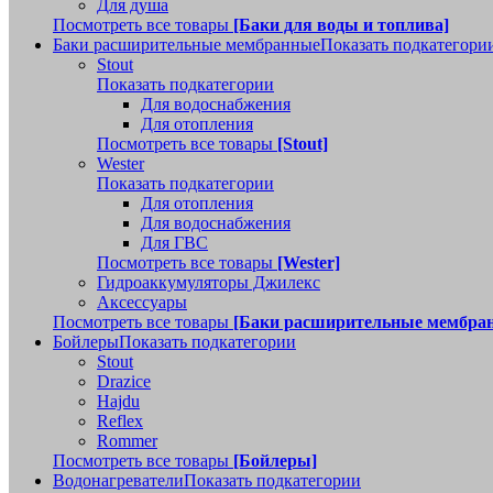
Для душа
Посмотреть все товары
[Баки для воды и топлива]
Баки расширительные мембранные
Показать подкатегори
Stout
Показать подкатегории
Для водоснабжения
Для отопления
Посмотреть все товары
[Stout]
Wester
Показать подкатегории
Для отопления
Для водоснабжения
Для ГВС
Посмотреть все товары
[Wester]
Гидроаккумуляторы Джилекс
Аксессуары
Посмотреть все товары
[Баки расширительные мембра
Бойлеры
Показать подкатегории
Stout
Drazice
Hajdu
Reflex
Rommer
Посмотреть все товары
[Бойлеры]
Водонагреватели
Показать подкатегории