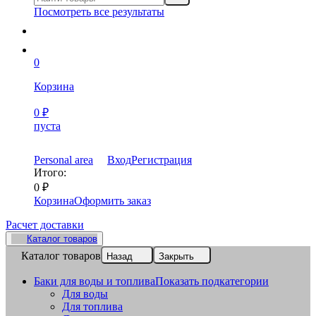
Посмотреть все результаты
0
Корзина
0
₽
пуста
Personal area
Вход
Регистрация
Итого:
0
₽
Корзина
Оформить заказ
Расчет доставки
Каталог товаров
Каталог товаров
Назад
Закрыть
Баки для воды и топлива
Показать подкатегории
Для воды
Для топлива