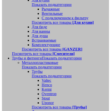
Для кухни
Показать подкатегории
Рычажные
Вентильные
С подключением к фильтру
Посмотреть все товары
[Для кухни]
Для биде
Для ванны
Для душа
Встраиваемые
Комплектующие
Посмотреть все товары
[GANZER]
Посмотреть все товары
[Смесители]
Трубы и фитинги
Показать подкатегории
Металлопластиковые
Показать подкатегории
Трубы
Показать подкатегории
Valtec
Henco
Kermi
Oventrop
Stout
Uponor
Посмотреть все товары
[Трубы]