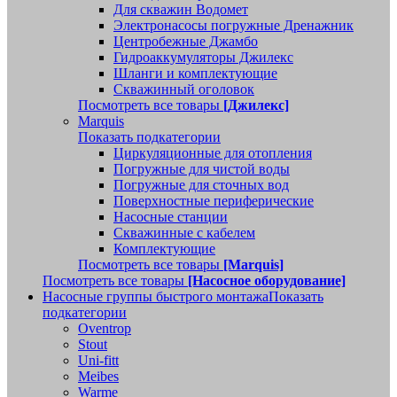
Для скважин Водомет
Электронасосы погружные Дренажник
Центробежные Джамбо
Гидроаккумуляторы Джилекс
Шланги и комплектующие
Скважинный оголовок
Посмотреть все товары
[Джилекс]
Marquis
Показать подкатегории
Циркуляционные для отопления
Погружные для чистой воды
Погружные для сточных вод
Поверхностные периферические
Насосные станции
Скважинные с кабелем
Комплектующие
Посмотреть все товары
[Marquis]
Посмотреть все товары
[Насосное оборудование]
Насосные группы быстрого монтажа
Показать
подкатегории
Oventrop
Stout
Uni-fitt
Meibes
Warme