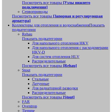
Посмотреть все товары
[Узлы нижнего
подключения]
Сервоприводы
Посмотреть все товары
[Запорная и регулирующая
арматура]
Коллекторы для отопления и водоснабжения
Показать
подкатегории
Rehau
Показать подкатегории
Для напольного отопления HKV
Для напольного отопления с расходомерами
HKV-D
Для систем отопления HLV
Распределительные
Посмотреть все товары
[Rehau]
Stout
Показать подкатегории
Стальные
Латунные
Для радиаторной разводки
Распределительные
Посмотреть все товары
[Stout]
FAR
Oventrop
Tiemme