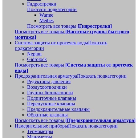
Гидрострелки
Показать подкатегории
Warme
Meibes
Посмотреть все товары
[Гидрострелки]
Посмотреть все товары
[Насосные группы быстрого
монтажа]
Система защиты от протечек воды
Показать
подкатегории
Neptun
Gidrolock
Посмотреть все товары
[Система защиты от протечек
воды]
Предохранительная арматура
Показать подкатегории
Редукторы давления
Воздухоотводчики
Группы безопасности
Подпиточные клапаны
Перепускные клапаны
Предохранительные клапаны
Обратные клапаны
Посмотреть все товары
[Предохранительная арматура]
Измерительные приборы
Показать подкатегории
Термометры
Манометры