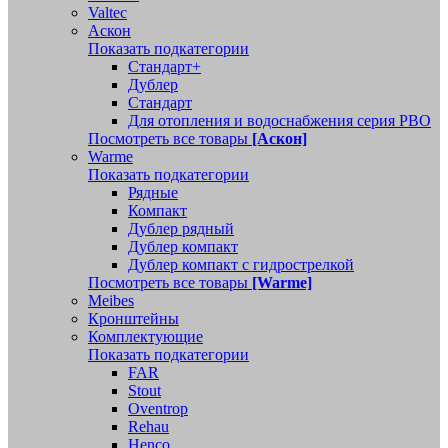
Valtec
Аскон
Показать подкатегории
Стандарт+
Дублер
Стандарт
Для отопления и водоснабжения серия РВО
Посмотреть все товары
[Аскон]
Warme
Показать подкатегории
Рядные
Компакт
Дублер рядный
Дублер компакт
Дублер компакт с гидрострелкой
Посмотреть все товары
[Warme]
Meibes
Кронштейны
Комплектующие
Показать подкатегории
FAR
Stout
Oventrop
Rehau
Henco