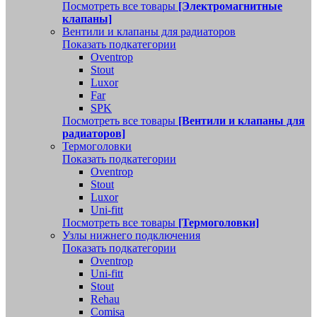
Посмотреть все товары
[Электромагнитные
клапаны]
Вентили и клапаны для радиаторов
Показать подкатегории
Oventrop
Stout
Luxor
Far
SPK
Посмотреть все товары
[Вентили и клапаны для
радиаторов]
Термоголовки
Показать подкатегории
Oventrop
Stout
Luxor
Uni-fitt
Посмотреть все товары
[Термоголовки]
Узлы нижнего подключения
Показать подкатегории
Oventrop
Uni-fitt
Stout
Rehau
Comisa