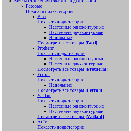
Котлы отопления
Показать подкатегории
Газовые
Показать подкатегории
Baxi
Показать подкатегории
Настенные одноконтурные
Настенные двухконтурные
Напольные
Посмотреть все товары
[Baxi]
Protherm
Показать подкатегории
Настенные одноконтунные
Настенные двухконтурные
Посмотреть все товары
[Protherm]
Ferroli
Показать подкатегории
Напольные
Посмотреть все товары
[Ferroli]
Vaillant
Показать подкатегории
Настенные одноконтурные
Настенные двухконтурные
Посмотреть все товары
[Vaillant]
ACV
Показать подкатегории