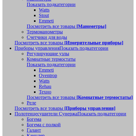
Показать подкатегории
Watts
Stout
Emmeti
Посмотреть все товары
[Манометры]
Термоманометры
Счетчики для воды
Посмотреть все товары
[Измерительные приборы]
Приборы управления
Показать подкатегории
Регулирующие узлы
Комнатные термостаты
Показать подкатегории
Emmeti
Oventrop
Watts
Rehau
Техно
Посмотреть все товары
[Комнатные термостаты]
Реле
Посмотреть все товары
[Приборы управления]
Полотенцесушители Сунержа
Показать подкатегории
Богема
Богема с полкой
Галант
Канцлер