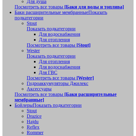
Для душа
Посмотреть все товары
[Баки для воды и топлива]
Баки расширительные мембранные
Показать
подкатегории
Stout
Показать подкатегории
Для водоснабжения
Для отопления
Посмотреть все товары
[Stout]
Wester
Показать подкатегории
Для отопления
Для водоснабжения
Для ГВС
Посмотреть все товары
[Wester]
Гидроаккумуляторы Джилекс
Аксессуары
Посмотреть все товары
[Баки расширительные
мембранные]
Бойлеры
Показать подкатегории
Stout
Drazice
Hajdu
Reflex
Rommer