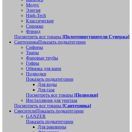
Модус
Элегия
High-Tech
Классические
Сирокко
Флюид
Посмотреть все товары
[Полотенцесушители Сунержа]
Сантехника
Показать подкатегории
Сифоны
Трапы
Фановые трубы
Гофры
Обвязка для ванн
Подводки
Показать подкатегории
Для воды
Для газа
Посмотреть все товары
[Подводки]
Инсталляция для унитаза
Посмотреть все товары
[Сантехника]
Смесители
Показать подкатегории
GANZER
Показать подкатегории
Для раковины