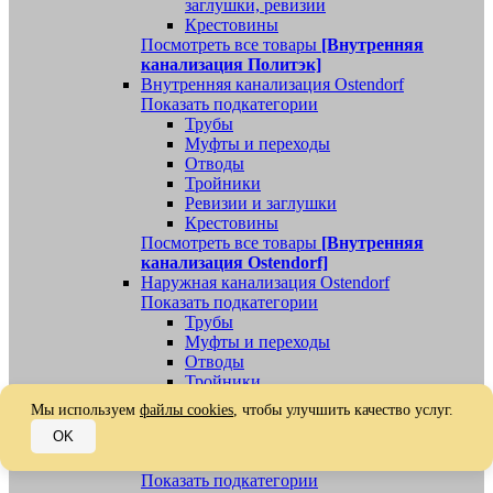
заглушки, ревизии
Крестовины
Посмотреть все товары
[Внутренняя
канализация Политэк]
Внутренняя канализация Ostendorf
Показать подкатегории
Трубы
Муфты и переходы
Отводы
Тройники
Ревизии и заглушки
Крестовины
Посмотреть все товары
[Внутренняя
канализация Ostendorf]
Наружная канализация Ostendorf
Показать подкатегории
Трубы
Муфты и переходы
Отводы
Тройники
Ревизии, заглушки, обратные клапаны
Мы используем
файлы cookies
, чтобы улучшить качество услуг.
Посмотреть все товары
[Наружная
OK
канализация Ostendorf]
Наружная канализация
Показать подкатегории