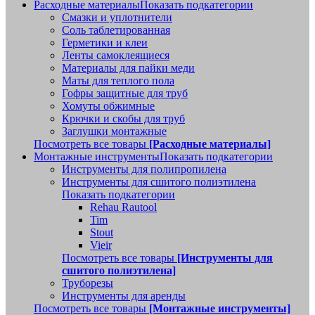
Расходные материалы
Показать подкатегории
Смазки и уплотнители
Соль таблетированная
Герметики и клеи
Ленты самоклеящиеся
Материалы для пайки меди
Маты для теплого пола
Гофры защитные для труб
Хомуты обжимные
Крючки и скобы для труб
Заглушки монтажные
Посмотреть все товары
[Расходные материалы]
Монтажные инструменты
Показать подкатегории
Инструменты для полипропилена
Инструменты для сшитого полиэтилена
Показать подкатегории
Rehau Rautool
Tim
Stout
Vieir
Посмотреть все товары
[Инструменты для
сшитого полиэтилена]
Труборезы
Инструменты для аренды
Посмотреть все товары
[Монтажные инструменты]