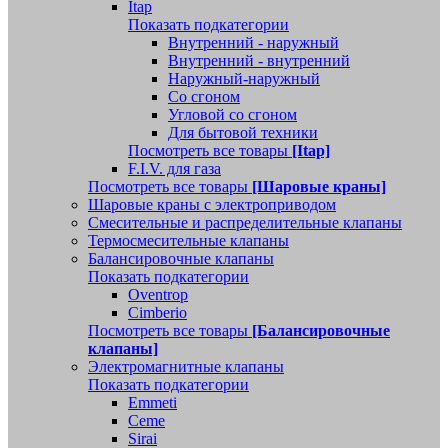
Itap
Показать подкатегории
Внутренний - наружный
Внутренний - внутренний
Наружный-наружный
Со сгоном
Угловой со сгоном
Для бытовой техники
Посмотреть все товары
[Itap]
F.I.V. для газа
Посмотреть все товары
[Шаровые краны]
Шаровые краны с электроприводом
Смесительные и распределительные клапаны
Термосмесительные клапаны
Балансировочные клапаны
Показать подкатегории
Oventrop
Cimberio
Посмотреть все товары
[Балансировочные
клапаны]
Электромагнитные клапаны
Показать подкатегории
Emmeti
Ceme
Sirai