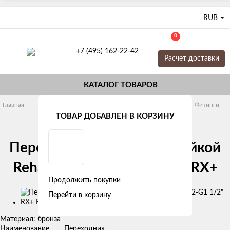
RUB
0
+7 (495) 162-22-42
Расчет доставки
КАТАЛОГ ТОВАРОВ
Главная
Трубы и фитинги
Из сшитого полиэтилена
Фитинги
Rehau Rautitan
Переходники с накидной гайкой
ТОВАР ДОБАВЛЕН В КОРЗИНУ
Переходник с накидной гайкой
Rehau Rautitan 32-G1 1/2" RX+
Продолжить покупки
Изображения
Перейти в корзину
товаров
Материал: бронза
Наименование
Переходник