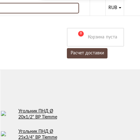
RUB
0
Корзина
пуста
Расчет доставки
Угольник ПНД Ø
20х1/2" ВР Tiemme
Угольник ПНД Ø
25х3/4" ВР Tiemme