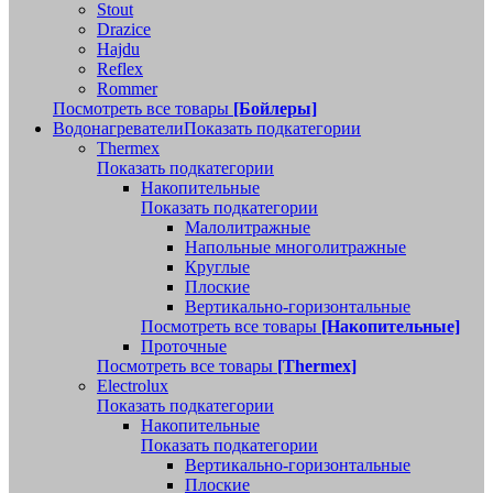
Stout
Drazice
Hajdu
Reflex
Rommer
Посмотреть все товары
[Бойлеры]
Водонагреватели
Показать подкатегории
Thermex
Показать подкатегории
Накопительные
Показать подкатегории
Малолитражные
Напольные многолитражные
Круглые
Плоские
Вертикально-горизонтальные
Посмотреть все товары
[Накопительные]
Проточные
Посмотреть все товары
[Thermex]
Electrolux
Показать подкатегории
Накопительные
Показать подкатегории
Вертикально-горизонтальные
Плоские