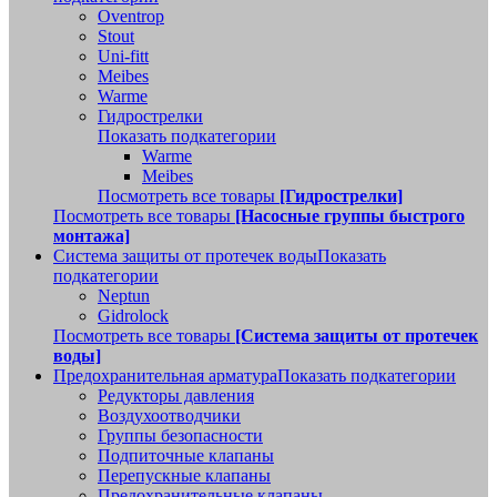
Oventrop
Stout
Uni-fitt
Meibes
Warme
Гидрострелки
Показать подкатегории
Warme
Meibes
Посмотреть все товары
[Гидрострелки]
Посмотреть все товары
[Насосные группы быстрого
монтажа]
Система защиты от протечек воды
Показать
подкатегории
Neptun
Gidrolock
Посмотреть все товары
[Система защиты от протечек
воды]
Предохранительная арматура
Показать подкатегории
Редукторы давления
Воздухоотводчики
Группы безопасности
Подпиточные клапаны
Перепускные клапаны
Предохранительные клапаны