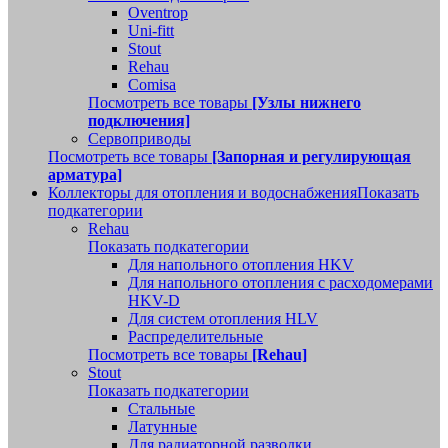
Oventrop
Uni-fitt
Stout
Rehau
Comisa
Посмотреть все товары
[Узлы нижнего
подключения]
Сервоприводы
Посмотреть все товары
[Запорная и регулирующая
арматура]
Коллекторы для отопления и водоснабжения
Показать
подкатегории
Rehau
Показать подкатегории
Для напольного отопления HKV
Для напольного отопления с расходомерами
HKV-D
Для систем отопления HLV
Распределительные
Посмотреть все товары
[Rehau]
Stout
Показать подкатегории
Стальные
Латунные
Для радиаторной разводки