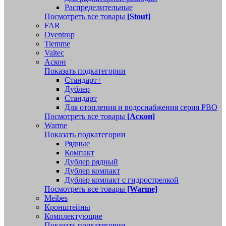
Распределительные
Посмотреть все товары
[Stout]
FAR
Oventrop
Tiemme
Valtec
Аскон
Показать подкатегории
Стандарт+
Дублер
Стандарт
Для отопления и водоснабжения серия РВО
Посмотреть все товары
[Аскон]
Warme
Показать подкатегории
Рядные
Компакт
Дублер рядный
Дублер компакт
Дублер компакт с гидрострелкой
Посмотреть все товары
[Warme]
Meibes
Кронштейны
Комплектующие
Показать подкатегории