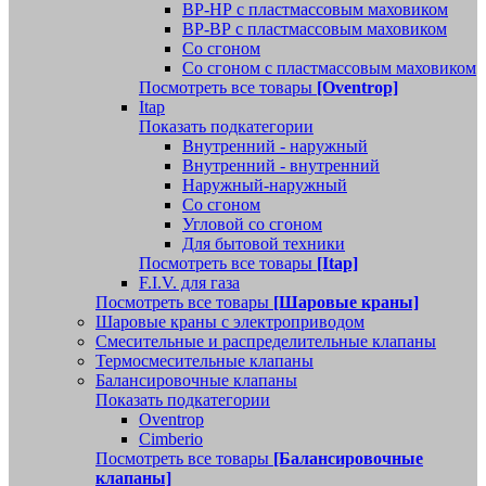
ВР-НР с пластмассовым маховиком
ВР-ВР с пластмассовым маховиком
Со сгоном
Со сгоном с пластмассовым маховиком
Посмотреть все товары
[Oventrop]
Itap
Показать подкатегории
Внутренний - наружный
Внутренний - внутренний
Наружный-наружный
Со сгоном
Угловой со сгоном
Для бытовой техники
Посмотреть все товары
[Itap]
F.I.V. для газа
Посмотреть все товары
[Шаровые краны]
Шаровые краны с электроприводом
Смесительные и распределительные клапаны
Термосмесительные клапаны
Балансировочные клапаны
Показать подкатегории
Oventrop
Cimberio
Посмотреть все товары
[Балансировочные
клапаны]