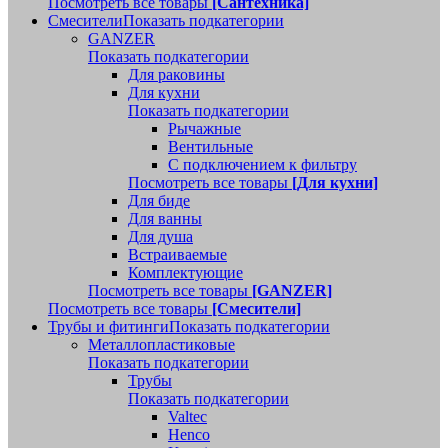
Посмотреть все товары
[Сантехника]
Смесители
Показать подкатегории
GANZER
Показать подкатегории
Для раковины
Для кухни
Показать подкатегории
Рычажные
Вентильные
С подключением к фильтру
Посмотреть все товары
[Для кухни]
Для биде
Для ванны
Для душа
Встраиваемые
Комплектующие
Посмотреть все товары
[GANZER]
Посмотреть все товары
[Смесители]
Трубы и фитинги
Показать подкатегории
Металлопластиковые
Показать подкатегории
Трубы
Показать подкатегории
Valtec
Henco