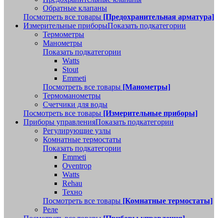
Обратные клапаны
Посмотреть все товары
[Предохранительная арматура]
Измерительные приборы
Показать подкатегории
Термометры
Манометры
Показать подкатегории
Watts
Stout
Emmeti
Посмотреть все товары
[Манометры]
Термоманометры
Счетчики для воды
Посмотреть все товары
[Измерительные приборы]
Приборы управления
Показать подкатегории
Регулирующие узлы
Комнатные термостаты
Показать подкатегории
Emmeti
Oventrop
Watts
Rehau
Техно
Посмотреть все товары
[Комнатные термостаты]
Реле