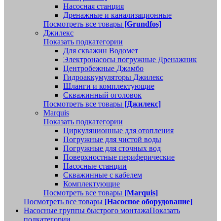
Насосная станция
Дренажные и канализационные
Посмотреть все товары
[Grundfos]
Джилекс
Показать подкатегории
Для скважин Водомет
Электронасосы погружные Дренажник
Центробежные Джамбо
Гидроаккумуляторы Джилекс
Шланги и комплектующие
Скважинный оголовок
Посмотреть все товары
[Джилекс]
Marquis
Показать подкатегории
Циркуляционные для отопления
Погружные для чистой воды
Погружные для сточных вод
Поверхностные периферические
Насосные станции
Скважинные с кабелем
Комплектующие
Посмотреть все товары
[Marquis]
Посмотреть все товары
[Насосное оборудование]
Насосные группы быстрого монтажа
Показать
подкатегории