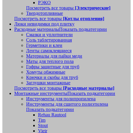
РЭКО
Посмотреть все товары
[Электрические]
Твердотопливные
Посмотреть все товары
[Котлы отопления]
Люки невидимки под плитку
Расходные материалы
Показать подкатегории
Смазки и уплотнители
Соль таблетированная
Герметики и клеи
Ленты самоклеящиеся
Материалы для пайки меди
Маты для теплого пола
Гофры защитные для труб
Хомуты обжимные
Крючки и скобы для труб
Заглушки монтажные
Посмотреть все товары
[Расходные материалы]
Монтажные инструменты
Показать подкатегории
Инструменты для полипропилена
Инструменты для сшитого полиэтилена
Показать подкатегории
Rehau Rautool
Tim
Stout
Vieir