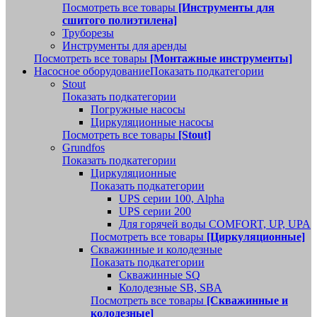
Посмотреть все товары
[Инструменты для
сшитого полиэтилена]
Труборезы
Инструменты для аренды
Посмотреть все товары
[Монтажные инструменты]
Насосное оборудование
Показать подкатегории
Stout
Показать подкатегории
Погружные насосы
Циркуляционные насосы
Посмотреть все товары
[Stout]
Grundfos
Показать подкатегории
Циркуляционные
Показать подкатегории
UPS серии 100, Alpha
UPS серии 200
Для горячей воды COMFORT, UP, UPA
Посмотреть все товары
[Циркуляционные]
Скважинные и колодезные
Показать подкатегории
Скважинные SQ
Колодезные SB, SBA
Посмотреть все товары
[Скважинные и
колодезные]