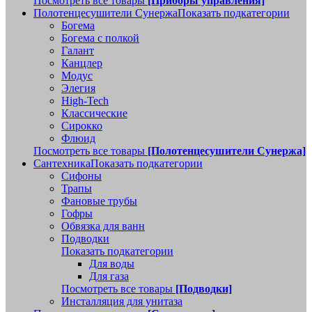
Посмотреть все товары
[Приборы управления]
Полотенцесушители Сунержа
Показать подкатегории
Богема
Богема с полкой
Галант
Канцлер
Модус
Элегия
High-Tech
Классические
Сирокко
Флюид
Посмотреть все товары
[Полотенцесушители Сунержа]
Сантехника
Показать подкатегории
Сифоны
Трапы
Фановые трубы
Гофры
Обвязка для ванн
Подводки
Показать подкатегории
Для воды
Для газа
Посмотреть все товары
[Подводки]
Инсталляция для унитаза