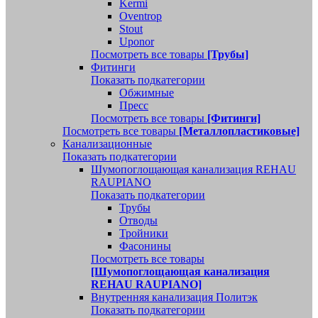
Kermi
Oventrop
Stout
Uponor
Посмотреть все товары
[Трубы]
Фитинги
Показать подкатегории
Обжимные
Пресс
Посмотреть все товары
[Фитинги]
Посмотреть все товары
[Металлопластиковые]
Канализационные
Показать подкатегории
Шумопоглощающая канализация REHAU
RAUPIANO
Показать подкатегории
Трубы
Отводы
Тройники
Фасонины
Посмотреть все товары
[Шумопоглощающая канализация
REHAU RAUPIANO]
Внутренняя канализация Политэк
Показать подкатегории