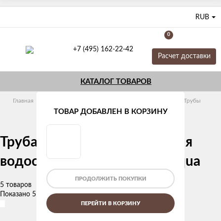
RUB
0
+7 (495) 162-22-42
Расчет доставки
КАТАЛОГ ТОВАРОВ
Главная
Трубы и фитинги
Полипропиленовые
Трубы
Pro Aqua
ТОВАР ДОБАВЛЕН В КОРЗИНУ
Труба полипропиленовая для
водоснабжения PN20 Pro Aqua
ПРОДОЛЖИТЬ ПОКУПКИ
5 товаров
Показано 5 из 5
ПЕРЕЙТИ В КОРЗИНУ