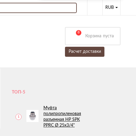
RUB
0
Корзина
пуста
Расчет доставки
ТОП-5
Муфта
полипропиленовая
1
разъемная НР SPK
PPRC Ø 25х3/4"