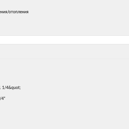
ения/отопления
/4"