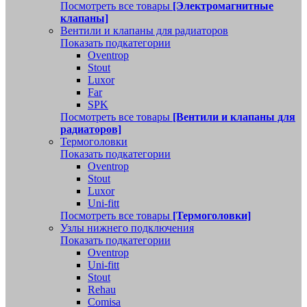
Посмотреть все товары
[Электромагнитные
клапаны]
Вентили и клапаны для радиаторов
Показать подкатегории
Oventrop
Stout
Luxor
Far
SPK
Посмотреть все товары
[Вентили и клапаны для
радиаторов]
Термоголовки
Показать подкатегории
Oventrop
Stout
Luxor
Uni-fitt
Посмотреть все товары
[Термоголовки]
Узлы нижнего подключения
Показать подкатегории
Oventrop
Uni-fitt
Stout
Rehau
Comisa