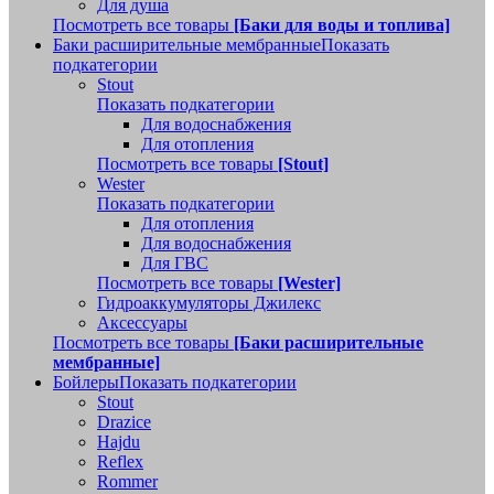
Для душа
Посмотреть все товары
[Баки для воды и топлива]
Баки расширительные мембранные
Показать
подкатегории
Stout
Показать подкатегории
Для водоснабжения
Для отопления
Посмотреть все товары
[Stout]
Wester
Показать подкатегории
Для отопления
Для водоснабжения
Для ГВС
Посмотреть все товары
[Wester]
Гидроаккумуляторы Джилекс
Аксессуары
Посмотреть все товары
[Баки расширительные
мембранные]
Бойлеры
Показать подкатегории
Stout
Drazice
Hajdu
Reflex
Rommer