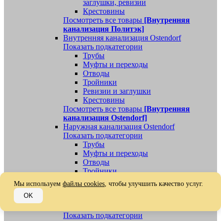
заглушки, ревизии
Крестовины
Посмотреть все товары
[Внутренняя
канализация Политэк]
Внутренняя канализация Ostendorf
Показать подкатегории
Трубы
Муфты и переходы
Отводы
Тройники
Ревизии и заглушки
Крестовины
Посмотреть все товары
[Внутренняя
канализация Ostendorf]
Наружная канализация Ostendorf
Показать подкатегории
Трубы
Муфты и переходы
Отводы
Тройники
Ревизии, заглушки, обратные клапаны
Мы используем
файлы cookies
, чтобы улучшить качество услуг.
Посмотреть все товары
[Наружная
OK
канализация Ostendorf]
Наружная канализация
Показать подкатегории