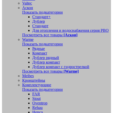
Valtec
Аскон
Показать подкатегории
Стандарт+
Дублер
Стандарт
Для отопления и водоснабжения серия РВО
Посмотреть все товары
[Аскон]
Warme
Показать подкатегории
Рядные
Компакт
Дублер рядный
Дублер компакт
Дублер компакт с гидрострелкой
Посмотреть все товары
[Warme]
Meibes
Кронштейны
Комплектующие
Показать подкатегории
FAR
Stout
Oventrop
Rehau
Henco