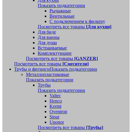
Для кухни
Показать подкатегории
Рычажные
Вентильные
С подключением к фильтру
Посмотреть все товары
[Для кухни]
Для биде
Для ванны
Для душа
Встраиваемые
Комплектующие
Посмотреть все товары
[GANZER]
Посмотреть все товары
[Смесители]
Трубы и фитинги
Показать подкатегории
Металлопластиковые
Показать подкатегории
Трубы
Показать подкатегории
Valtec
Henco
Kermi
Oventrop
Stout
Uponor
Посмотреть все товары
[Трубы]