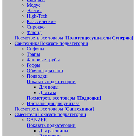
Модус
Элегия
High-Tech
Классические
Сирокко
Флюид
Посмотреть все товары
[Полотенцесушители Сунержа]
Сантехника
Показать подкатегории
Сифоны
Трапы
Фановые трубы
Гофры
Обвязка для ванн
Подводки
Показать подкатегории
Для воды
Для газа
Посмотреть все товары
[Подводки]
Инсталляция для унитаза
Посмотреть все товары
[Сантехника]
Смесители
Показать подкатегории
GANZER
Показать подкатегории
Для раковины