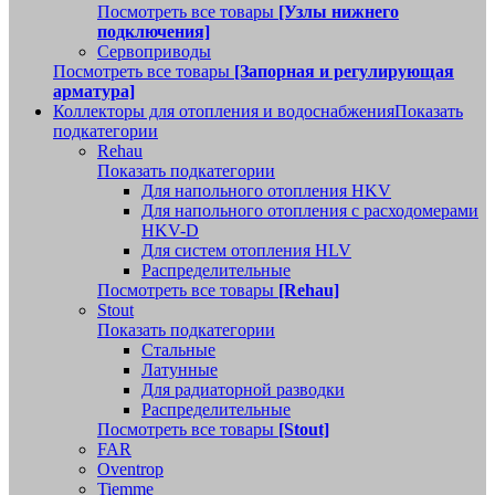
Посмотреть все товары
[Узлы нижнего
подключения]
Сервоприводы
Посмотреть все товары
[Запорная и регулирующая
арматура]
Коллекторы для отопления и водоснабжения
Показать
подкатегории
Rehau
Показать подкатегории
Для напольного отопления HKV
Для напольного отопления с расходомерами
HKV-D
Для систем отопления HLV
Распределительные
Посмотреть все товары
[Rehau]
Stout
Показать подкатегории
Стальные
Латунные
Для радиаторной разводки
Распределительные
Посмотреть все товары
[Stout]
FAR
Oventrop
Tiemme