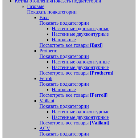
Котлы отопления
Показать подкатегории
Газовые
Показать подкатегории
Baxi
Показать подкатегории
Настенные одноконтурные
Настенные двухконтурные
Напольные
Посмотреть все товары
[Baxi]
Protherm
Показать подкатегории
Настенные одноконтунные
Настенные двухконтурные
Посмотреть все товары
[Protherm]
Ferroli
Показать подкатегории
Напольные
Посмотреть все товары
[Ferroli]
Vaillant
Показать подкатегории
Настенные одноконтурные
Настенные двухконтурные
Посмотреть все товары
[Vaillant]
ACV
Показать подкатегории