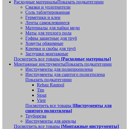
Расходные материалы
Показать подкатегории
Смазки и уплотнители
Соль таблетированная
Герметики и клеи
Ленты самоклеящиеся
Материалы для пайки меди
Маты для теплого пола
Гофры защитные для труб
Хомуты обжимные
Крючки и скобы для труб
Заглушки монтажные
Посмотреть все товары
[Расходные материалы]
Монтажные инструменты
Показать подкатегории
Инструменты для полипропилена
Инструменты для сшитого полиэтилена
Показать подкатегории
Rehau Rautool
Tim
Stout
Vieir
Посмотреть все товары
[Инструменты для
сшитого полиэтилена]
Труборезы
Инструменты для аренды
Посмотреть все товары
[Монтажные инструменты]