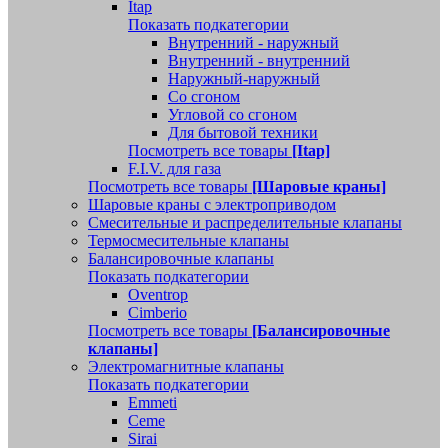
Itap
Показать подкатегории
Внутренний - наружный
Внутренний - внутренний
Наружный-наружный
Со сгоном
Угловой со сгоном
Для бытовой техники
Посмотреть все товары
[Itap]
F.I.V. для газа
Посмотреть все товары
[Шаровые краны]
Шаровые краны с электроприводом
Смесительные и распределительные клапаны
Термосмесительные клапаны
Балансировочные клапаны
Показать подкатегории
Oventrop
Cimberio
Посмотреть все товары
[Балансировочные
клапаны]
Электромагнитные клапаны
Показать подкатегории
Emmeti
Ceme
Sirai