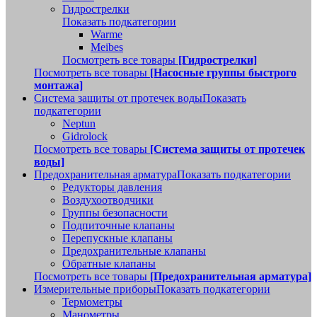
Гидрострелки
Показать подкатегории
Warme
Meibes
Посмотреть все товары
[Гидрострелки]
Посмотреть все товары
[Насосные группы быстрого
монтажа]
Система защиты от протечек воды
Показать
подкатегории
Neptun
Gidrolock
Посмотреть все товары
[Система защиты от протечек
воды]
Предохранительная арматура
Показать подкатегории
Редукторы давления
Воздухоотводчики
Группы безопасности
Подпиточные клапаны
Перепускные клапаны
Предохранительные клапаны
Обратные клапаны
Посмотреть все товары
[Предохранительная арматура]
Измерительные приборы
Показать подкатегории
Термометры
Манометры