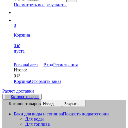
Посмотреть все результаты
0
Корзина
0
₽
пуста
Personal area
Вход
Регистрация
Итого:
0
₽
Корзина
Оформить заказ
Расчет доставки
Каталог товаров
Каталог товаров
Назад
Закрыть
Баки для воды и топлива
Показать подкатегории
Для воды
Для топлива