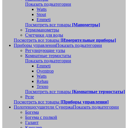
Показать подкатегории
Watts
Stout
Emmeti
Посмотреть все товары
[Манометры]
Термоманометры
Счетчики для воды
Посмотреть все товары
[Измерительные приборы]
Приборы управления
Показать подкатегории
Регулирующие узлы
Комнатные термостаты
Показать подкатегории
Emmeti
Oventrop
Watts
Rehau
Техно
Посмотреть все товары
[Комнатные термостаты]
Реле
Посмотреть все товары
[Приборы управления]
Полотенцесушители Сунержа
Показать подкатегории
Богема
Богема с полкой
Галант
Канцлер