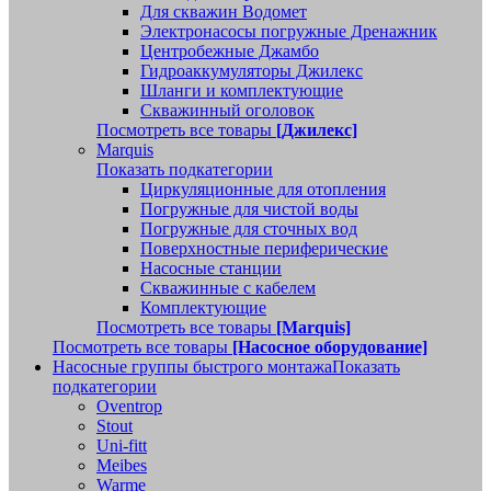
Для скважин Водомет
Электронасосы погружные Дренажник
Центробежные Джамбо
Гидроаккумуляторы Джилекс
Шланги и комплектующие
Скважинный оголовок
Посмотреть все товары
[Джилекс]
Marquis
Показать подкатегории
Циркуляционные для отопления
Погружные для чистой воды
Погружные для сточных вод
Поверхностные периферические
Насосные станции
Скважинные с кабелем
Комплектующие
Посмотреть все товары
[Marquis]
Посмотреть все товары
[Насосное оборудование]
Насосные группы быстрого монтажа
Показать
подкатегории
Oventrop
Stout
Uni-fitt
Meibes
Warme