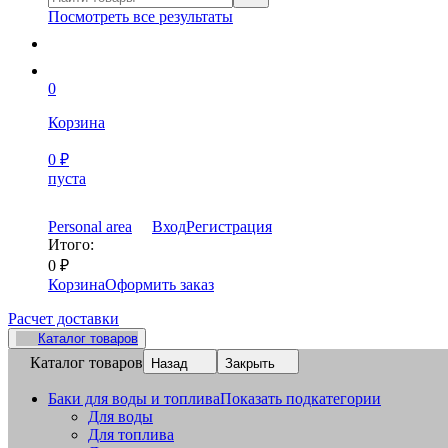
Посмотреть все результаты
0
Корзина
0
₽
пуста
Personal area
Вход
Регистрация
Итого:
0
₽
Корзина
Оформить заказ
Расчет доставки
Каталог товаров
Каталог товаров
Назад
Закрыть
Баки для воды и топлива
Показать подкатегории
Для воды
Для топлива