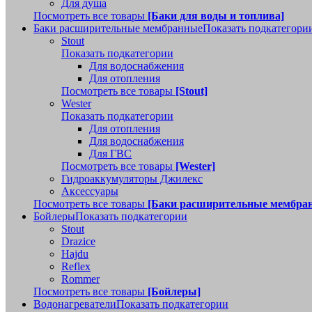
Для душа
Посмотреть все товары
[Баки для воды и топлива]
Баки расширительные мембранные
Показать подкатегори
Stout
Показать подкатегории
Для водоснабжения
Для отопления
Посмотреть все товары
[Stout]
Wester
Показать подкатегории
Для отопления
Для водоснабжения
Для ГВС
Посмотреть все товары
[Wester]
Гидроаккумуляторы Джилекс
Аксессуары
Посмотреть все товары
[Баки расширительные мембра
Бойлеры
Показать подкатегории
Stout
Drazice
Hajdu
Reflex
Rommer
Посмотреть все товары
[Бойлеры]
Водонагреватели
Показать подкатегории