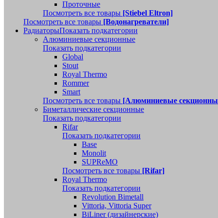
Проточные
Посмотреть все товары
[Stiebel Eltron]
Посмотреть все товары
[Водонагреватели]
Радиаторы
Показать подкатегории
Алюминиевые секционные
Показать подкатегории
Global
Stout
Royal Thermo
Rommer
Smart
Посмотреть все товары
[Алюминиевые секционны
Биметаллические секционные
Показать подкатегории
Rifar
Показать подкатегории
Base
Monolit
SUPReMO
Посмотреть все товары
[Rifar]
Royal Thermo
Показать подкатегории
Revolution Bimetall
Vittoria, Vittoria Super
BiLiner (дизайнерские)