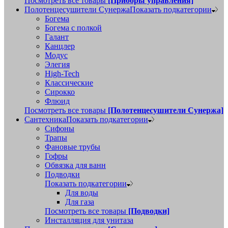
Посмотреть все товары
[Приборы управления]
Полотенцесушители Сунержа
Показать подкатегории
Богема
Богема с полкой
Галант
Канцлер
Модус
Элегия
High-Tech
Классические
Сирокко
Флюид
Посмотреть все товары
[Полотенцесушители Сунержа]
Сантехника
Показать подкатегории
Сифоны
Трапы
Фановые трубы
Гофры
Обвязка для ванн
Подводки
Показать подкатегории
Для воды
Для газа
Посмотреть все товары
[Подводки]
Инсталляция для унитаза