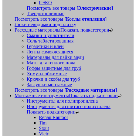
РЭКО
Посмотреть все товары
[Электрические]
Твердотопливные
Посмотреть все товары
[Котлы отопления]
Люки невидимки под плитку
Расходные материалы
Показать подкатегории
Смазки и уплотнители
Соль таблетированная
Герметики и клеи
Ленты самоклеящиеся
Материалы для пайки меди
Маты для теплого пола
Гофры защитные для труб
Хомуты обжимные
Крючки и скобы для труб
Заглушки монтажные
Посмотреть все товары
[Расходные материалы]
Монтажные инструменты
Показать подкатегории
Инструменты для полипропилена
Инструменты для сшитого полиэтилена
Показать подкатегории
Rehau Rautool
Tim
Stout
Vieir