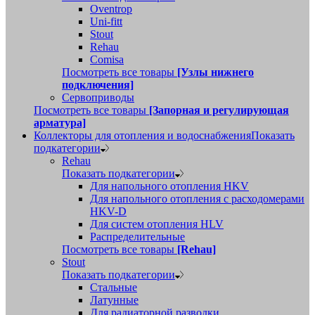
Oventrop
Uni-fitt
Stout
Rehau
Comisa
Посмотреть все товары
[Узлы нижнего
подключения]
Сервоприводы
Посмотреть все товары
[Запорная и регулирующая
арматура]
Коллекторы для отопления и водоснабжения
Показать
подкатегории
Rehau
Показать подкатегории
Для напольного отопления HKV
Для напольного отопления с расходомерами
HKV-D
Для систем отопления HLV
Распределительные
Посмотреть все товары
[Rehau]
Stout
Показать подкатегории
Стальные
Латунные
Для радиаторной разводки