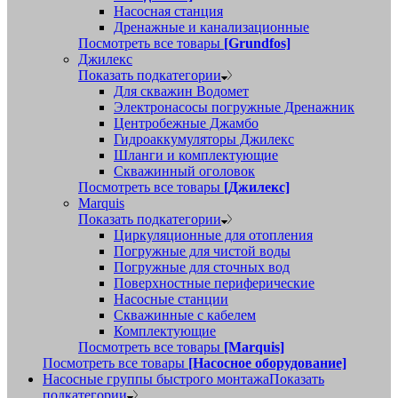
Насосная станция
Дренажные и канализационные
Посмотреть все товары
[Grundfos]
Джилекс
Показать подкатегории
Для скважин Водомет
Электронасосы погружные Дренажник
Центробежные Джамбо
Гидроаккумуляторы Джилекс
Шланги и комплектующие
Скважинный оголовок
Посмотреть все товары
[Джилекс]
Marquis
Показать подкатегории
Циркуляционные для отопления
Погружные для чистой воды
Погружные для сточных вод
Поверхностные периферические
Насосные станции
Скважинные с кабелем
Комплектующие
Посмотреть все товары
[Marquis]
Посмотреть все товары
[Насосное оборудование]
Насосные группы быстрого монтажа
Показать
подкатегории