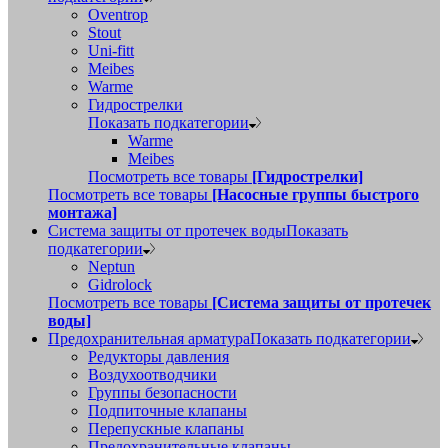
Oventrop
Stout
Uni-fitt
Meibes
Warme
Гидрострелки
Показать подкатегории
Warme
Meibes
Посмотреть все товары
[Гидрострелки]
Посмотреть все товары
[Насосные группы быстрого
монтажа]
Система защиты от протечек воды
Показать
подкатегории
Neptun
Gidrolock
Посмотреть все товары
[Система защиты от протечек
воды]
Предохранительная арматура
Показать подкатегории
Редукторы давления
Воздухоотводчики
Группы безопасности
Подпиточные клапаны
Перепускные клапаны
Предохранительные клапаны