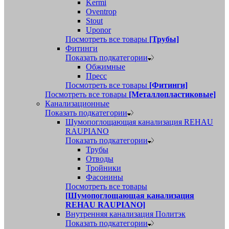
Kermi
Oventrop
Stout
Uponor
Посмотреть все товары
[Трубы]
Фитинги
Показать подкатегории
Обжимные
Пресс
Посмотреть все товары
[Фитинги]
Посмотреть все товары
[Металлопластиковые]
Канализационные
Показать подкатегории
Шумопоглощающая канализация REHAU
RAUPIANO
Показать подкатегории
Трубы
Отводы
Тройники
Фасонины
Посмотреть все товары
[Шумопоглощающая канализация
REHAU RAUPIANO]
Внутренняя канализация Политэк
Показать подкатегории