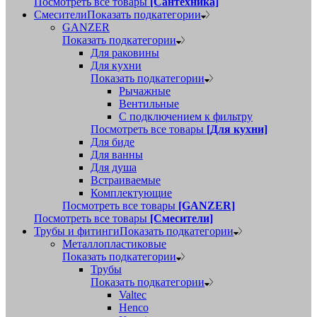
Посмотреть все товары
[Сантехника]
Смесители
Показать подкатегории
GANZER
Показать подкатегории
Для раковины
Для кухни
Показать подкатегории
Рычажные
Вентильные
С подключением к фильтру
Посмотреть все товары
[Для кухни]
Для биде
Для ванны
Для душа
Встраиваемые
Комплектующие
Посмотреть все товары
[GANZER]
Посмотреть все товары
[Смесители]
Трубы и фитинги
Показать подкатегории
Металлопластиковые
Показать подкатегории
Трубы
Показать подкатегории
Valtec
Henco