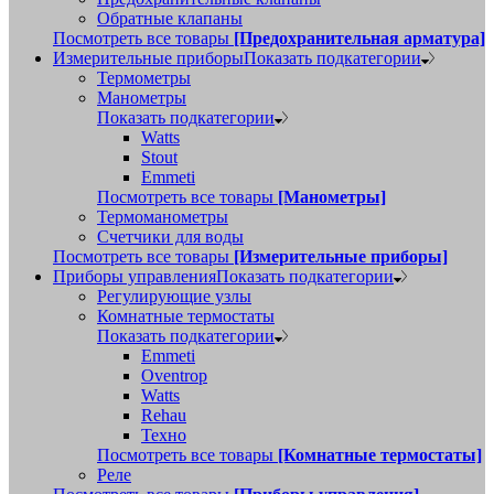
Обратные клапаны
Посмотреть все товары
[Предохранительная арматура]
Измерительные приборы
Показать подкатегории
Термометры
Манометры
Показать подкатегории
Watts
Stout
Emmeti
Посмотреть все товары
[Манометры]
Термоманометры
Счетчики для воды
Посмотреть все товары
[Измерительные приборы]
Приборы управления
Показать подкатегории
Регулирующие узлы
Комнатные термостаты
Показать подкатегории
Emmeti
Oventrop
Watts
Rehau
Техно
Посмотреть все товары
[Комнатные термостаты]
Реле