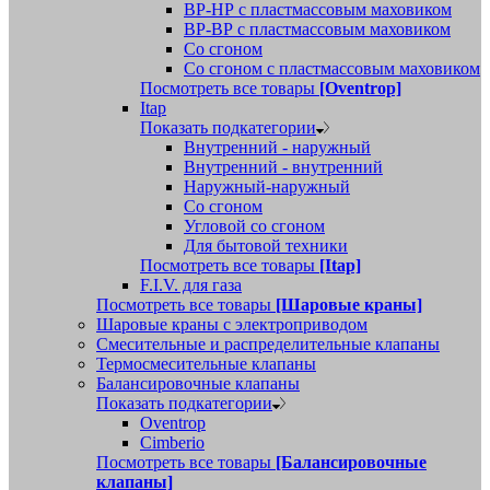
ВР-НР с пластмассовым маховиком
ВР-ВР с пластмассовым маховиком
Со сгоном
Со сгоном с пластмассовым маховиком
Посмотреть все товары
[Oventrop]
Itap
Показать подкатегории
Внутренний - наружный
Внутренний - внутренний
Наружный-наружный
Со сгоном
Угловой со сгоном
Для бытовой техники
Посмотреть все товары
[Itap]
F.I.V. для газа
Посмотреть все товары
[Шаровые краны]
Шаровые краны с электроприводом
Смесительные и распределительные клапаны
Термосмесительные клапаны
Балансировочные клапаны
Показать подкатегории
Oventrop
Cimberio
Посмотреть все товары
[Балансировочные
клапаны]