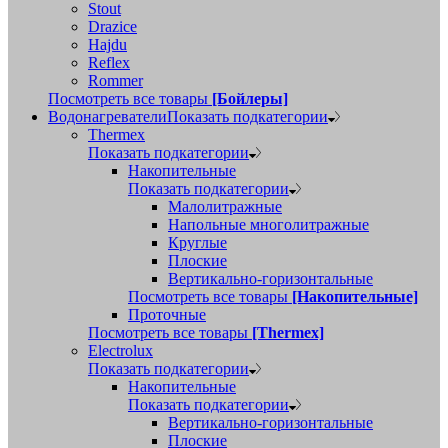
Stout
Drazice
Hajdu
Reflex
Rommer
Посмотреть все товары
[Бойлеры]
Водонагреватели
Показать подкатегории
Thermex
Показать подкатегории
Накопительные
Показать подкатегории
Малолитражные
Напольные многолитражные
Круглые
Плоские
Вертикально-горизонтальные
Посмотреть все товары
[Накопительные]
Проточные
Посмотреть все товары
[Thermex]
Electrolux
Показать подкатегории
Накопительные
Показать подкатегории
Вертикально-горизонтальные
Плоские