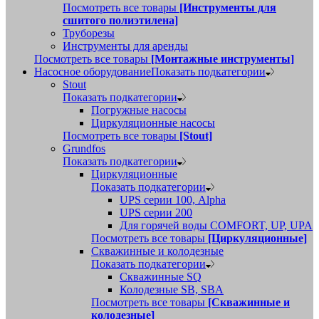
Посмотреть все товары
[Инструменты для
сшитого полиэтилена]
Труборезы
Инструменты для аренды
Посмотреть все товары
[Монтажные инструменты]
Насосное оборудование
Показать подкатегории
Stout
Показать подкатегории
Погружные насосы
Циркуляционные насосы
Посмотреть все товары
[Stout]
Grundfos
Показать подкатегории
Циркуляционные
Показать подкатегории
UPS серии 100, Alpha
UPS серии 200
Для горячей воды COMFORT, UP, UPA
Посмотреть все товары
[Циркуляционные]
Скважинные и колодезные
Показать подкатегории
Скважинные SQ
Колодезные SB, SBA
Посмотреть все товары
[Скважинные и
колодезные]