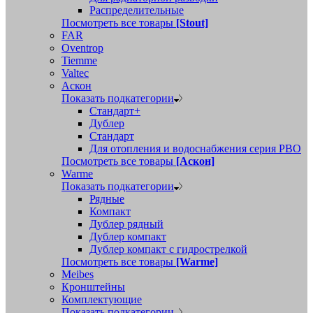
Распределительные
Посмотреть все товары
[Stout]
FAR
Oventrop
Tiemme
Valtec
Аскон
Показать подкатегории
Стандарт+
Дублер
Стандарт
Для отопления и водоснабжения серия РВО
Посмотреть все товары
[Аскон]
Warme
Показать подкатегории
Рядные
Компакт
Дублер рядный
Дублер компакт
Дублер компакт с гидрострелкой
Посмотреть все товары
[Warme]
Meibes
Кронштейны
Комплектующие
Показать подкатегории