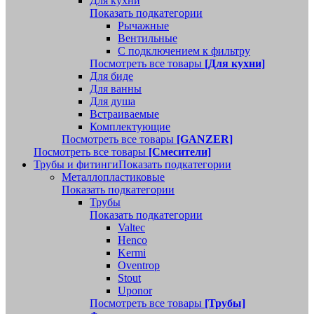
Для кухни
Показать подкатегории
Рычажные
Вентильные
С подключением к фильтру
Посмотреть все товары
[Для кухни]
Для биде
Для ванны
Для душа
Встраиваемые
Комплектующие
Посмотреть все товары
[GANZER]
Посмотреть все товары
[Смесители]
Трубы и фитинги
Показать подкатегории
Металлопластиковые
Показать подкатегории
Трубы
Показать подкатегории
Valtec
Henco
Kermi
Oventrop
Stout
Uponor
Посмотреть все товары
[Трубы]