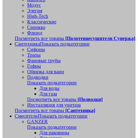
Модус
Элегия
High-Tech
Классические
Сирокко
Флюид
Посмотреть все товары
[Полотенцесушители Сунержа]
Сантехника
Показать подкатегории
Сифоны
Трапы
Фановые трубы
Гофры
Обвязка для ванн
Подводки
Показать подкатегории
Для воды
Для газа
Посмотреть все товары
[Подводки]
Инсталляция для унитаза
Посмотреть все товары
[Сантехника]
Смесители
Показать подкатегории
GANZER
Показать подкатегории
Для раковины