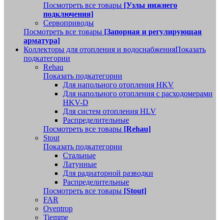
Посмотреть все товары
[Узлы нижнего
подключения]
Сервоприводы
Посмотреть все товары
[Запорная и регулирующая
арматура]
Коллекторы для отопления и водоснабжения
Показать
подкатегории
Rehau
Показать подкатегории
Для напольного отопления HKV
Для напольного отопления с расходомерами
HKV-D
Для систем отопления HLV
Распределительные
Посмотреть все товары
[Rehau]
Stout
Показать подкатегории
Стальные
Латунные
Для радиаторной разводки
Распределительные
Посмотреть все товары
[Stout]
FAR
Oventrop
Tiemme