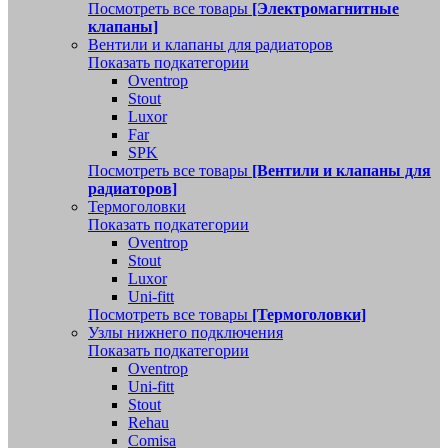
Посмотреть все товары
[Электромагнитные
клапаны]
Вентили и клапаны для радиаторов
Показать подкатегории
Oventrop
Stout
Luxor
Far
SPK
Посмотреть все товары
[Вентили и клапаны для
радиаторов]
Термоголовки
Показать подкатегории
Oventrop
Stout
Luxor
Uni-fitt
Посмотреть все товары
[Термоголовки]
Узлы нижнего подключения
Показать подкатегории
Oventrop
Uni-fitt
Stout
Rehau
Comisa