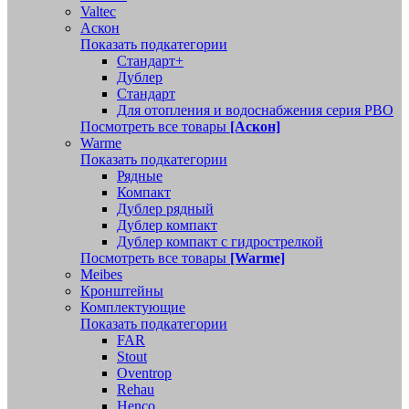
Valtec
Аскон
Показать подкатегории
Стандарт+
Дублер
Стандарт
Для отопления и водоснабжения серия РВО
Посмотреть все товары
[Аскон]
Warme
Показать подкатегории
Рядные
Компакт
Дублер рядный
Дублер компакт
Дублер компакт с гидрострелкой
Посмотреть все товары
[Warme]
Meibes
Кронштейны
Комплектующие
Показать подкатегории
FAR
Stout
Oventrop
Rehau
Henco