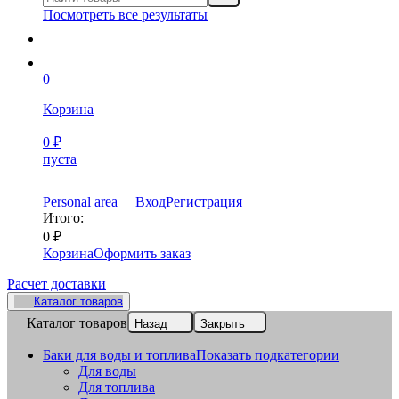
Посмотреть все результаты
0
Корзина
0
₽
пуста
Personal area
Вход
Регистрация
Итого:
0
₽
Корзина
Оформить заказ
Расчет доставки
Каталог товаров
Каталог товаров
Назад
Закрыть
Баки для воды и топлива
Показать подкатегории
Для воды
Для топлива