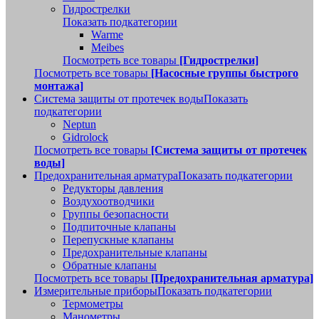
Гидрострелки
Показать подкатегории
Warme
Meibes
Посмотреть все товары
[Гидрострелки]
Посмотреть все товары
[Насосные группы быстрого
монтажа]
Система защиты от протечек воды
Показать
подкатегории
Neptun
Gidrolock
Посмотреть все товары
[Система защиты от протечек
воды]
Предохранительная арматура
Показать подкатегории
Редукторы давления
Воздухоотводчики
Группы безопасности
Подпиточные клапаны
Перепускные клапаны
Предохранительные клапаны
Обратные клапаны
Посмотреть все товары
[Предохранительная арматура]
Измерительные приборы
Показать подкатегории
Термометры
Манометры