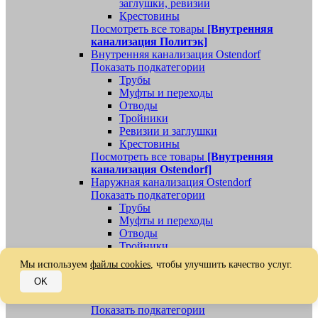
заглушки, ревизии
Крестовины
Посмотреть все товары
[Внутренняя
канализация Политэк]
Внутренняя канализация Ostendorf
Показать подкатегории
Трубы
Муфты и переходы
Отводы
Тройники
Ревизии и заглушки
Крестовины
Посмотреть все товары
[Внутренняя
канализация Ostendorf]
Наружная канализация Ostendorf
Показать подкатегории
Трубы
Муфты и переходы
Отводы
Тройники
Ревизии, заглушки, обратные клапаны
Мы используем
файлы cookies
, чтобы улучшить качество услуг.
Посмотреть все товары
[Наружная
OK
канализация Ostendorf]
Наружная канализация
Показать подкатегории