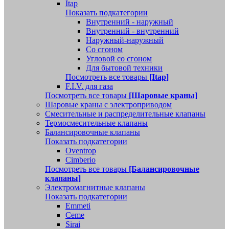
Itap
Показать подкатегории
Внутренний - наружный
Внутренний - внутренний
Наружный-наружный
Со сгоном
Угловой со сгоном
Для бытовой техники
Посмотреть все товары
[Itap]
F.I.V. для газа
Посмотреть все товары
[Шаровые краны]
Шаровые краны с электроприводом
Смесительные и распределительные клапаны
Термосмесительные клапаны
Балансировочные клапаны
Показать подкатегории
Oventrop
Cimberio
Посмотреть все товары
[Балансировочные
клапаны]
Электромагнитные клапаны
Показать подкатегории
Emmeti
Ceme
Sirai