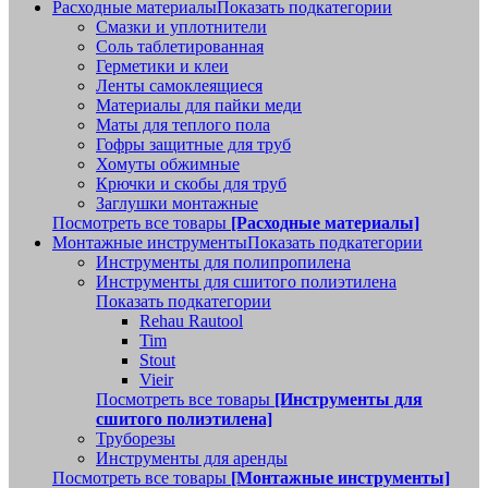
Расходные материалы
Показать подкатегории
Смазки и уплотнители
Соль таблетированная
Герметики и клеи
Ленты самоклеящиеся
Материалы для пайки меди
Маты для теплого пола
Гофры защитные для труб
Хомуты обжимные
Крючки и скобы для труб
Заглушки монтажные
Посмотреть все товары
[Расходные материалы]
Монтажные инструменты
Показать подкатегории
Инструменты для полипропилена
Инструменты для сшитого полиэтилена
Показать подкатегории
Rehau Rautool
Tim
Stout
Vieir
Посмотреть все товары
[Инструменты для
сшитого полиэтилена]
Труборезы
Инструменты для аренды
Посмотреть все товары
[Монтажные инструменты]