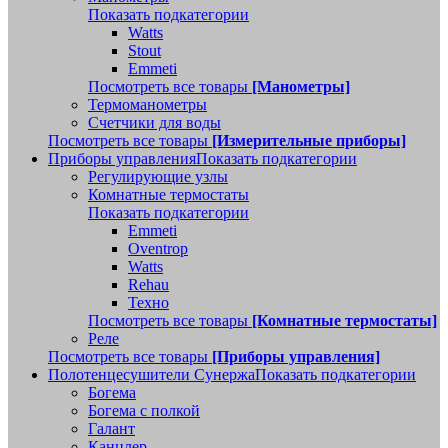
Показать подкатегории
Watts
Stout
Emmeti
Посмотреть все товары
[Манометры]
Термоманометры
Счетчики для воды
Посмотреть все товары
[Измерительные приборы]
Приборы управления
Показать подкатегории
Регулирующие узлы
Комнатные термостаты
Показать подкатегории
Emmeti
Oventrop
Watts
Rehau
Техно
Посмотреть все товары
[Комнатные термостаты]
Реле
Посмотреть все товары
[Приборы управления]
Полотенцесушители Сунержа
Показать подкатегории
Богема
Богема с полкой
Галант
Канцлер