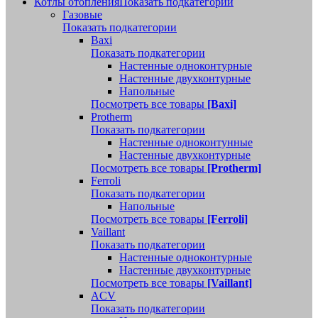
Котлы отопления
Показать подкатегории
Газовые
Показать подкатегории
Baxi
Показать подкатегории
Настенные одноконтурные
Настенные двухконтурные
Напольные
Посмотреть все товары
[Baxi]
Protherm
Показать подкатегории
Настенные одноконтунные
Настенные двухконтурные
Посмотреть все товары
[Protherm]
Ferroli
Показать подкатегории
Напольные
Посмотреть все товары
[Ferroli]
Vaillant
Показать подкатегории
Настенные одноконтурные
Настенные двухконтурные
Посмотреть все товары
[Vaillant]
ACV
Показать подкатегории