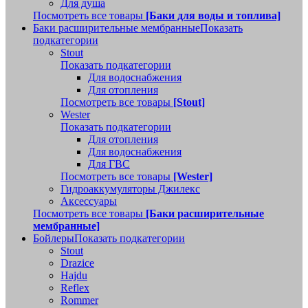
Для душа
Посмотреть все товары
[Баки для воды и топлива]
Баки расширительные мембранные
Показать
подкатегории
Stout
Показать подкатегории
Для водоснабжения
Для отопления
Посмотреть все товары
[Stout]
Wester
Показать подкатегории
Для отопления
Для водоснабжения
Для ГВС
Посмотреть все товары
[Wester]
Гидроаккумуляторы Джилекс
Аксессуары
Посмотреть все товары
[Баки расширительные
мембранные]
Бойлеры
Показать подкатегории
Stout
Drazice
Hajdu
Reflex
Rommer