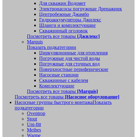
Для скважин Водомет
Электронасосы погружные Дренажник
Центробежные Джамбо
Гидроаккумуляторы Джилекс
Шланги и комплектующие
Скважинный оголовок
Посмотреть все товары
[Джилекс]
Marquis
Показать подкатегории
Циркуляционные для отопления
Погружные для чистой воды
Погружные для сточных вод
Поверхностные периферические
Насосные станции
Скважинные с кабелем
Комплектующие
Посмотреть все товары
[Marquis]
Посмотреть все товары
[Насосное оборудование]
Насосные группы быстрого монтажа
Показать
подкатегории
Oventrop
Stout
Uni-fitt
Meibes
Warme