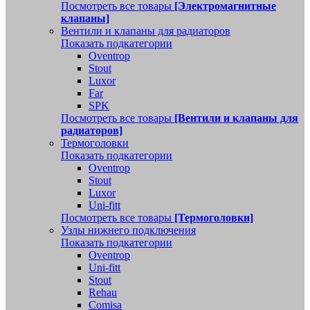
Посмотреть все товары
[Электромагнитные
клапаны]
Вентили и клапаны для радиаторов
Показать подкатегории
Oventrop
Stout
Luxor
Far
SPK
Посмотреть все товары
[Вентили и клапаны для
радиаторов]
Термоголовки
Показать подкатегории
Oventrop
Stout
Luxor
Uni-fitt
Посмотреть все товары
[Термоголовки]
Узлы нижнего подключения
Показать подкатегории
Oventrop
Uni-fitt
Stout
Rehau
Comisa