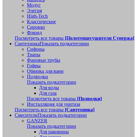
Модус
Элегия
High-Tech
Классические
Сирокко
Флюид
Посмотреть все товары
[Полотенцесушители Сунержа]
Сантехника
Показать подкатегории
Сифоны
Трапы
Фановые трубы
Гофры
Обвязка для ванн
Подводки
Показать подкатегории
Для воды
Для газа
Посмотреть все товары
[Подводки]
Инсталляция для унитаза
Посмотреть все товары
[Сантехника]
Смесители
Показать подкатегории
GANZER
Показать подкатегории
Для раковины