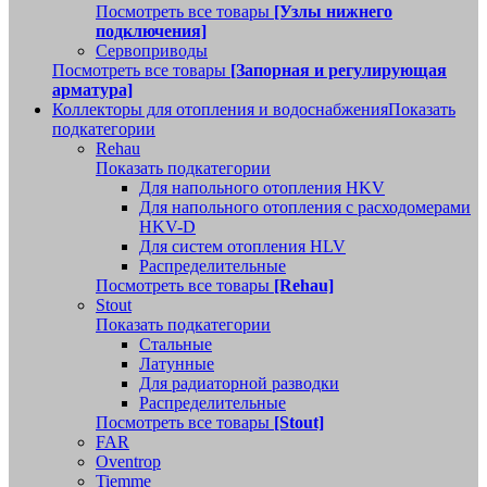
Посмотреть все товары
[Узлы нижнего
подключения]
Сервоприводы
Посмотреть все товары
[Запорная и регулирующая
арматура]
Коллекторы для отопления и водоснабжения
Показать
подкатегории
Rehau
Показать подкатегории
Для напольного отопления HKV
Для напольного отопления с расходомерами
HKV-D
Для систем отопления HLV
Распределительные
Посмотреть все товары
[Rehau]
Stout
Показать подкатегории
Стальные
Латунные
Для радиаторной разводки
Распределительные
Посмотреть все товары
[Stout]
FAR
Oventrop
Tiemme