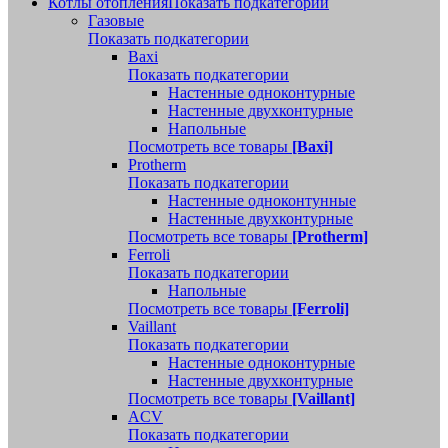
Котлы отопления
Показать подкатегории
Газовые
Показать подкатегории
Baxi
Показать подкатегории
Настенные одноконтурные
Настенные двухконтурные
Напольные
Посмотреть все товары
[Baxi]
Protherm
Показать подкатегории
Настенные одноконтунные
Настенные двухконтурные
Посмотреть все товары
[Protherm]
Ferroli
Показать подкатегории
Напольные
Посмотреть все товары
[Ferroli]
Vaillant
Показать подкатегории
Настенные одноконтурные
Настенные двухконтурные
Посмотреть все товары
[Vaillant]
ACV
Показать подкатегории