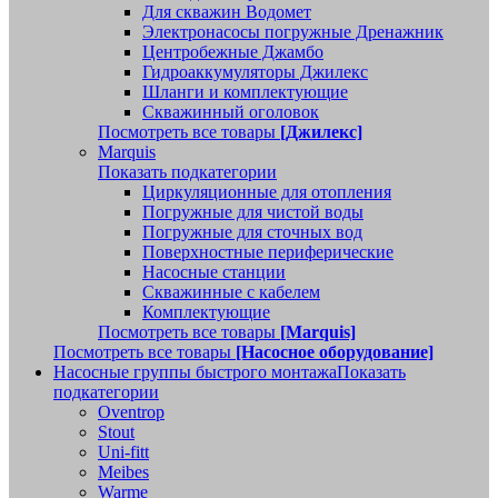
Для скважин Водомет
Электронасосы погружные Дренажник
Центробежные Джамбо
Гидроаккумуляторы Джилекс
Шланги и комплектующие
Скважинный оголовок
Посмотреть все товары
[Джилекс]
Marquis
Показать подкатегории
Циркуляционные для отопления
Погружные для чистой воды
Погружные для сточных вод
Поверхностные периферические
Насосные станции
Скважинные с кабелем
Комплектующие
Посмотреть все товары
[Marquis]
Посмотреть все товары
[Насосное оборудование]
Насосные группы быстрого монтажа
Показать
подкатегории
Oventrop
Stout
Uni-fitt
Meibes
Warme