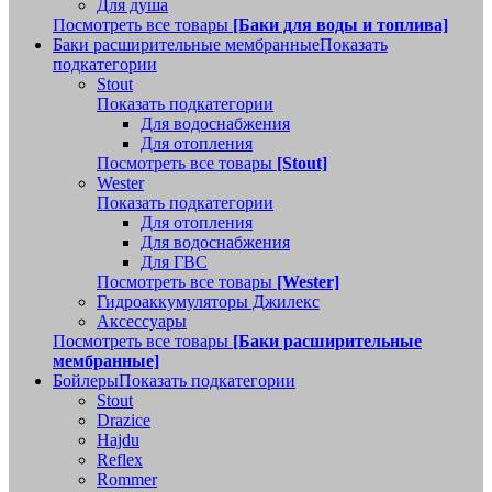
Для душа
Посмотреть все товары
[Баки для воды и топлива]
Баки расширительные мембранные
Показать
подкатегории
Stout
Показать подкатегории
Для водоснабжения
Для отопления
Посмотреть все товары
[Stout]
Wester
Показать подкатегории
Для отопления
Для водоснабжения
Для ГВС
Посмотреть все товары
[Wester]
Гидроаккумуляторы Джилекс
Аксессуары
Посмотреть все товары
[Баки расширительные
мембранные]
Бойлеры
Показать подкатегории
Stout
Drazice
Hajdu
Reflex
Rommer