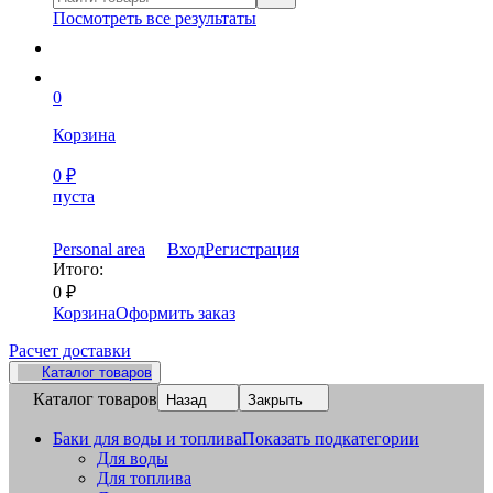
Посмотреть все результаты
0
Корзина
0
₽
пуста
Personal area
Вход
Регистрация
Итого:
0
₽
Корзина
Оформить заказ
Расчет доставки
Каталог товаров
Каталог товаров
Назад
Закрыть
Баки для воды и топлива
Показать подкатегории
Для воды
Для топлива