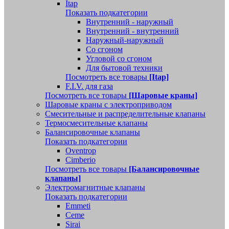
Itap
Показать подкатегории
Внутренний - наружный
Внутренний - внутренний
Наружный-наружный
Со сгоном
Угловой со сгоном
Для бытовой техники
Посмотреть все товары
[Itap]
F.I.V. для газа
Посмотреть все товары
[Шаровые краны]
Шаровые краны с электроприводом
Смесительные и распределительные клапаны
Термосмесительные клапаны
Балансировочные клапаны
Показать подкатегории
Oventrop
Cimberio
Посмотреть все товары
[Балансировочные
клапаны]
Электромагнитные клапаны
Показать подкатегории
Emmeti
Ceme
Sirai