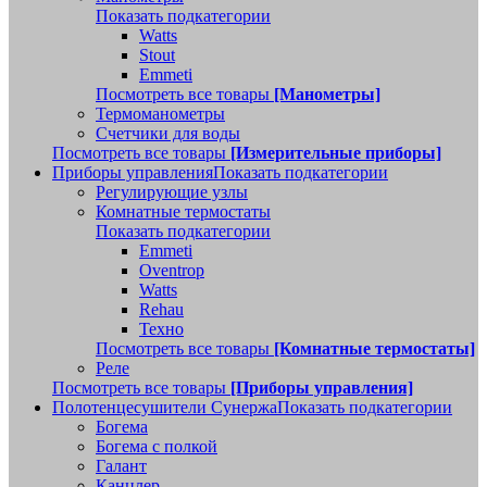
Показать подкатегории
Watts
Stout
Emmeti
Посмотреть все товары
[Манометры]
Термоманометры
Счетчики для воды
Посмотреть все товары
[Измерительные приборы]
Приборы управления
Показать подкатегории
Регулирующие узлы
Комнатные термостаты
Показать подкатегории
Emmeti
Oventrop
Watts
Rehau
Техно
Посмотреть все товары
[Комнатные термостаты]
Реле
Посмотреть все товары
[Приборы управления]
Полотенцесушители Сунержа
Показать подкатегории
Богема
Богема с полкой
Галант
Канцлер