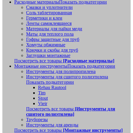
Расходные материалы
Показать подкатегории
Смазки и уплотнители
Соль таблетированная
Герметики и клеи
Ленты самоклеящиеся
Материалы для пайки меди
Маты для теплого пола
Гофры защитные для труб
Хомуты обжимные
Крючки и скобы для труб
Заглушки монтажные
Посмотреть все товары
[Расходные материалы]
Монтажные инструменты
Показать подкатегории
Инструменты для полипропилена
Инструменты для сшитого полиэтилена
Показать подкатегории
Rehau Rautool
Tim
Stout
Vieir
Посмотреть все товары
[Инструменты для
сшитого полиэтилена]
Труборезы
Инструменты для аренды
Посмотреть все товары
[Монтажные инструменты]