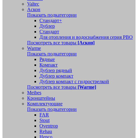
Valtec
Аскон
Показать подкатегории
Стандарт+
Дублер
Стандарт
Для отопления и водоснабжения серия РВО
Посмотреть все товары
[Аскон]
Warme
Показать подкатегории
Рядные
Компакт
Дублер рядный
Дублер компакт
Дублер компакт с гидрострелкой
Посмотреть все товары
[Warme]
Meibes
Кронштейны
Комплектующие
Показать подкатегории
FAR
Stout
Oventrop
Rehau
Henco