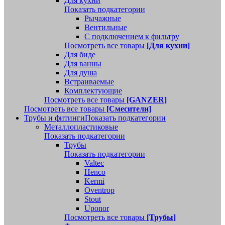
Для кухни
Показать подкатегории
Рычажные
Вентильные
С подключением к фильтру
Посмотреть все товары
[Для кухни]
Для биде
Для ванны
Для душа
Встраиваемые
Комплектующие
Посмотреть все товары
[GANZER]
Посмотреть все товары
[Смесители]
Трубы и фитинги
Показать подкатегории
Металлопластиковые
Показать подкатегории
Трубы
Показать подкатегории
Valtec
Henco
Kermi
Oventrop
Stout
Uponor
Посмотреть все товары
[Трубы]