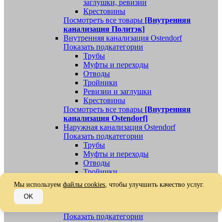
заглушки, ревизии
Крестовины
Посмотреть все товары
[Внутренняя
канализация Политэк]
Внутренняя канализация Ostendorf
Показать подкатегории
Трубы
Муфты и переходы
Отводы
Тройники
Ревизии и заглушки
Крестовины
Посмотреть все товары
[Внутренняя
канализация Ostendorf]
Наружная канализация Ostendorf
Показать подкатегории
Трубы
Муфты и переходы
Отводы
Тройники
Ревизии, заглушки, обратные клапаны
Мы используем
файлы cookies
, чтобы улучшить качество услуг.
Посмотреть все товары
[Наружная
OK
канализация Ostendorf]
Наружная канализация
Показать подкатегории