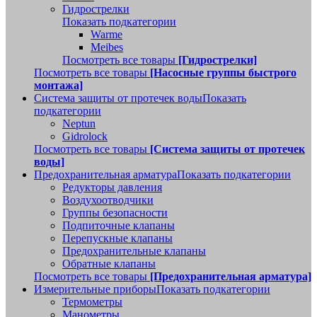
Гидрострелки
Показать подкатегории
Warme
Meibes
Посмотреть все товары
[Гидрострелки]
Посмотреть все товары
[Насосные группы быстрого
монтажа]
Система защиты от протечек воды
Показать
подкатегории
Neptun
Gidrolock
Посмотреть все товары
[Система защиты от протечек
воды]
Предохранительная арматура
Показать подкатегории
Редукторы давления
Воздухоотводчики
Группы безопасности
Подпиточные клапаны
Перепускные клапаны
Предохранительные клапаны
Обратные клапаны
Посмотреть все товары
[Предохранительная арматура]
Измерительные приборы
Показать подкатегории
Термометры
Манометры