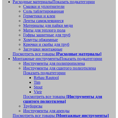
Расходные материалы
Показать подкатегории
Смазки и уплотнители
Соль таблетированная
Герметики и клеи
Ленты самоклеящиеся
Материалы для пайки меди
Маты для теплого пола
Гофры защитные для труб
Хомуты обжимные
Крючки и скобы для труб
Заглушки монтажные
Посмотреть все товары
[Расходные материалы]
Монтажные инструменты
Показать подкатегории
Инструменты для полипропилена
Инструменты для сшитого полиэтилена
Показать подкатегории
Rehau Rautool
Tim
Stout
Vieir
Посмотреть все товары
[Инструменты для
сшитого полиэтилена]
Труборезы
Инструменты для аренды
Посмотреть все товары
[Монтажные инструменты]