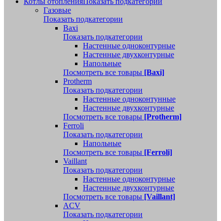
Котлы отопления
Показать подкатегории
Газовые
Показать подкатегории
Baxi
Показать подкатегории
Настенные одноконтурные
Настенные двухконтурные
Напольные
Посмотреть все товары
[Baxi]
Protherm
Показать подкатегории
Настенные одноконтунные
Настенные двухконтурные
Посмотреть все товары
[Protherm]
Ferroli
Показать подкатегории
Напольные
Посмотреть все товары
[Ferroli]
Vaillant
Показать подкатегории
Настенные одноконтурные
Настенные двухконтурные
Посмотреть все товары
[Vaillant]
ACV
Показать подкатегории