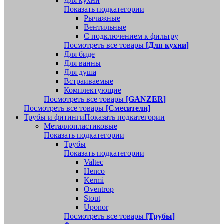
Для кухни
Показать подкатегории
Рычажные
Вентильные
С подключением к фильтру
Посмотреть все товары
[Для кухни]
Для биде
Для ванны
Для душа
Встраиваемые
Комплектующие
Посмотреть все товары
[GANZER]
Посмотреть все товары
[Смесители]
Трубы и фитинги
Показать подкатегории
Металлопластиковые
Показать подкатегории
Трубы
Показать подкатегории
Valtec
Henco
Kermi
Oventrop
Stout
Uponor
Посмотреть все товары
[Трубы]