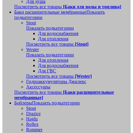
Для душа
Посмотреть все товары
[Баки для воды и топлива]
Баки расширительные мембранные
Показать
подкатегории
Stout
Показать подкатегории
Для водоснабжения
Для отопления
Посмотреть все товары
[Stout]
Wester
Показать подкатегории
Для отопления
Для водоснабжения
Для ГВС
Посмотреть все товары
[Wester]
Гидроаккумуляторы Джилекс
Аксессуары
Посмотреть все товары
[Баки расширительные
мембранные]
Бойлеры
Показать подкатегории
Stout
Drazice
Hajdu
Reflex
Rommer