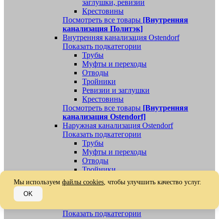
заглушки, ревизии
Крестовины
Посмотреть все товары
[Внутренняя
канализация Политэк]
Внутренняя канализация Ostendorf
Показать подкатегории
Трубы
Муфты и переходы
Отводы
Тройники
Ревизии и заглушки
Крестовины
Посмотреть все товары
[Внутренняя
канализация Ostendorf]
Наружная канализация Ostendorf
Показать подкатегории
Трубы
Муфты и переходы
Отводы
Тройники
Ревизии, заглушки, обратные клапаны
Мы используем
файлы cookies
, чтобы улучшить качество услуг.
Посмотреть все товары
[Наружная
OK
канализация Ostendorf]
Наружная канализация
Показать подкатегории