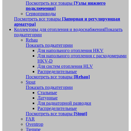
Посмотреть все товары
[Узлы нижнего
подключения]
Сервоприводы
Посмотреть все товары
[Запорная и регулирующая
арматура]
Коллекторы для отопления и водоснабжения
Показать
подкатегории
Rehau
Показать подкатегории
Для напольного отопления HKV
Для напольного отопления с расходомерами
HKV-D
Для систем отопления HLV
Распределительные
Посмотреть все товары
[Rehau]
Stout
Показать подкатегории
Стальные
Латунные
Для радиаторной разводки
Распределительные
Посмотреть все товары
[Stout]
FAR
Oventrop
Tiemme