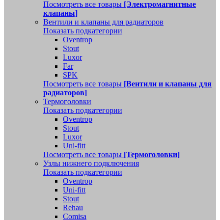
Посмотреть все товары
[Электромагнитные
клапаны]
Вентили и клапаны для радиаторов
Показать подкатегории
Oventrop
Stout
Luxor
Far
SPK
Посмотреть все товары
[Вентили и клапаны для
радиаторов]
Термоголовки
Показать подкатегории
Oventrop
Stout
Luxor
Uni-fitt
Посмотреть все товары
[Термоголовки]
Узлы нижнего подключения
Показать подкатегории
Oventrop
Uni-fitt
Stout
Rehau
Comisa