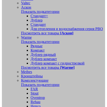
Valtec
Аскон
Показать подкатегории
Стандарт+
Дублер
Стандарт
Для отопления и водоснабжения серия РВО
Посмотреть все товары
[Аскон]
Warme
Показать подкатегории
Рядные
Компакт
Дублер рядный
Дублер компакт
Дублер компакт с гидрострелкой
Посмотреть все товары
[Warme]
Meibes
Кронштейны
Комплектующие
Показать подкатегории
FAR
Stout
Oventrop
Rehau
Henco