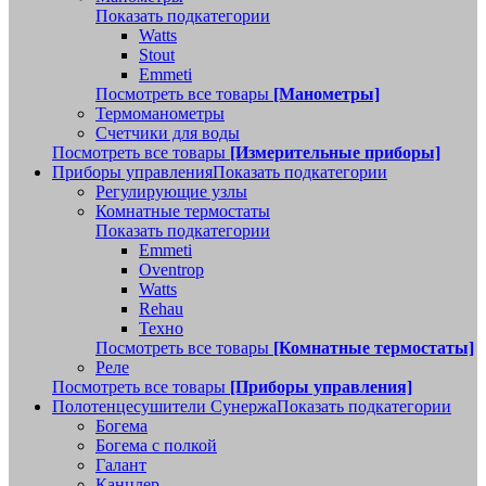
Показать подкатегории
Watts
Stout
Emmeti
Посмотреть все товары
[Манометры]
Термоманометры
Счетчики для воды
Посмотреть все товары
[Измерительные приборы]
Приборы управления
Показать подкатегории
Регулирующие узлы
Комнатные термостаты
Показать подкатегории
Emmeti
Oventrop
Watts
Rehau
Техно
Посмотреть все товары
[Комнатные термостаты]
Реле
Посмотреть все товары
[Приборы управления]
Полотенцесушители Сунержа
Показать подкатегории
Богема
Богема с полкой
Галант
Канцлер