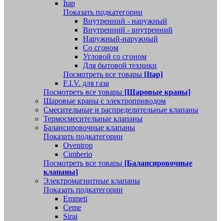
Itap
Показать подкатегории
Внутренний - наружный
Внутренний - внутренний
Наружный-наружный
Со сгоном
Угловой со сгоном
Для бытовой техники
Посмотреть все товары
[Itap]
F.I.V. для газа
Посмотреть все товары
[Шаровые краны]
Шаровые краны с электроприводом
Смесительные и распределительные клапаны
Термосмесительные клапаны
Балансировочные клапаны
Показать подкатегории
Oventrop
Cimberio
Посмотреть все товары
[Балансировочные
клапаны]
Электромагнитные клапаны
Показать подкатегории
Emmeti
Ceme
Sirai