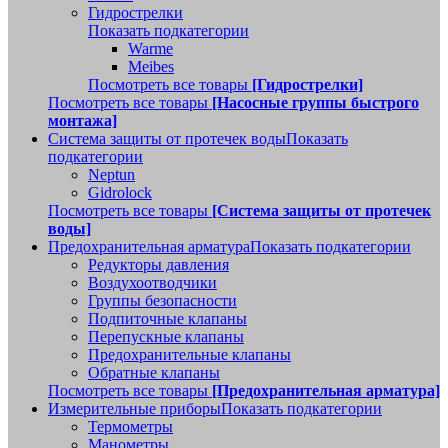
Гидрострелки
Показать подкатегории
Warme
Meibes
Посмотреть все товары
[Гидрострелки]
Посмотреть все товары
[Насосные группы быстрого
монтажа]
Система защиты от протечек воды
Показать
подкатегории
Neptun
Gidrolock
Посмотреть все товары
[Система защиты от протечек
воды]
Предохранительная арматура
Показать подкатегории
Редукторы давления
Воздухоотводчики
Группы безопасности
Подпиточные клапаны
Перепускные клапаны
Предохранительные клапаны
Обратные клапаны
Посмотреть все товары
[Предохранительная арматура]
Измерительные приборы
Показать подкатегории
Термометры
Манометры