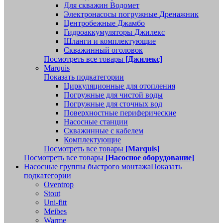
Для скважин Водомет
Электронасосы погружные Дренажник
Центробежные Джамбо
Гидроаккумуляторы Джилекс
Шланги и комплектующие
Скважинный оголовок
Посмотреть все товары
[Джилекс]
Marquis
Показать подкатегории
Циркуляционные для отопления
Погружные для чистой воды
Погружные для сточных вод
Поверхностные периферические
Насосные станции
Скважинные с кабелем
Комплектующие
Посмотреть все товары
[Marquis]
Посмотреть все товары
[Насосное оборудование]
Насосные группы быстрого монтажа
Показать
подкатегории
Oventrop
Stout
Uni-fitt
Meibes
Warme