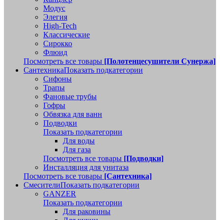
Модус
Элегия
High-Tech
Классические
Сирокко
Флюид
Посмотреть все товары
[Полотенцесушители Сунержа]
Сантехника
Показать подкатегории
Сифоны
Трапы
Фановые трубы
Гофры
Обвязка для ванн
Подводки
Показать подкатегории
Для воды
Для газа
Посмотреть все товары
[Подводки]
Инсталляция для унитаза
Посмотреть все товары
[Сантехника]
Смесители
Показать подкатегории
GANZER
Показать подкатегории
Для раковины