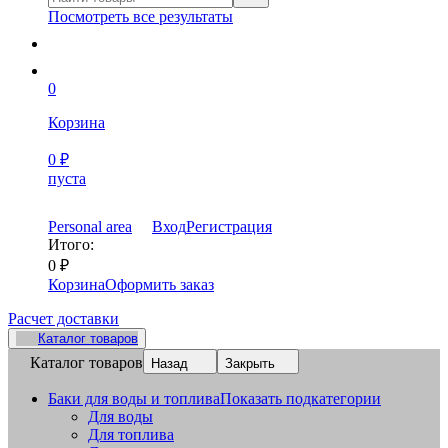
Посмотреть все результаты
0
Корзина
0
₽
пуста
Personal area
Вход
Регистрация
Итого:
0
₽
Корзина
Оформить заказ
Расчет доставки
Каталог товаров
Каталог товаров
Назад
Закрыть
Баки для воды и топлива
Показать подкатегории
Для воды
Для топлива