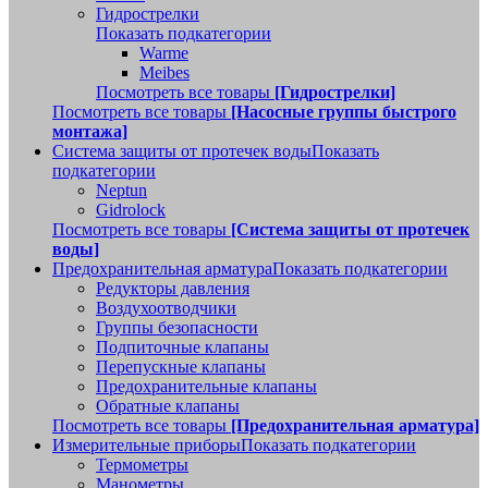
Гидрострелки
Показать подкатегории
Warme
Meibes
Посмотреть все товары
[Гидрострелки]
Посмотреть все товары
[Насосные группы быстрого
монтажа]
Система защиты от протечек воды
Показать
подкатегории
Neptun
Gidrolock
Посмотреть все товары
[Система защиты от протечек
воды]
Предохранительная арматура
Показать подкатегории
Редукторы давления
Воздухоотводчики
Группы безопасности
Подпиточные клапаны
Перепускные клапаны
Предохранительные клапаны
Обратные клапаны
Посмотреть все товары
[Предохранительная арматура]
Измерительные приборы
Показать подкатегории
Термометры
Манометры