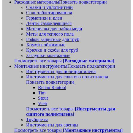
Расходные материалы
Показать подкатегории
Смазки и уплотнители
Соль таблетированная
Герметики и клеи
Ленты самоклеящиеся
Материалы для пайки меди
Маты для теплого пола
Гофры защитные для труб
Хомуты обжимные
Крючки и скобы для труб
Заглушки монтажные
Посмотреть все товары
[Расходные материалы]
Монтажные инструменты
Показать подкатегории
Инструменты для полипропилена
Инструменты для сшитого полиэтилена
Показать подкатегории
Rehau Rautool
Tim
Stout
Vieir
Посмотреть все товары
[Инструменты для
сшитого полиэтилена]
Труборезы
Инструменты для аренды
Посмотреть все товары
[Монтажные инструменты]