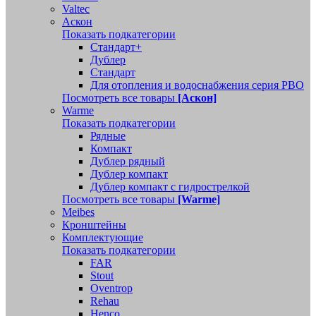
Valtec
Аскон
Показать подкатегории
Стандарт+
Дублер
Стандарт
Для отопления и водоснабжения серия РВО
Посмотреть все товары
[Аскон]
Warme
Показать подкатегории
Рядные
Компакт
Дублер рядный
Дублер компакт
Дублер компакт с гидрострелкой
Посмотреть все товары
[Warme]
Meibes
Кронштейны
Комплектующие
Показать подкатегории
FAR
Stout
Oventrop
Rehau
Henco