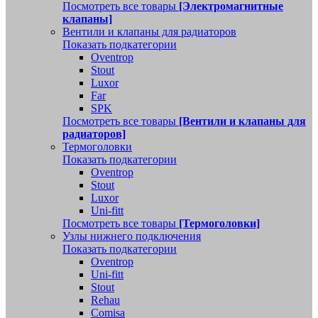
Посмотреть все товары
[Электромагнитные
клапаны]
Вентили и клапаны для радиаторов
Показать подкатегории
Oventrop
Stout
Luxor
Far
SPK
Посмотреть все товары
[Вентили и клапаны для
радиаторов]
Термоголовки
Показать подкатегории
Oventrop
Stout
Luxor
Uni-fitt
Посмотреть все товары
[Термоголовки]
Узлы нижнего подключения
Показать подкатегории
Oventrop
Uni-fitt
Stout
Rehau
Comisa