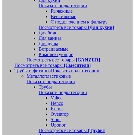
Для кухни
Показать подкатегории
Рычажные
Вентильные
С подключением к фильтру
Посмотреть все товары
[Для кухни]
Для биде
Для ванны
Для душа
Встраиваемые
Комплектующие
Посмотреть все товары
[GANZER]
Посмотреть все товары
[Смесители]
Трубы и фитинги
Показать подкатегории
Металлопластиковые
Показать подкатегории
Трубы
Показать подкатегории
Valtec
Henco
Kermi
Oventrop
Stout
Uponor
Посмотреть все товары
[Трубы]