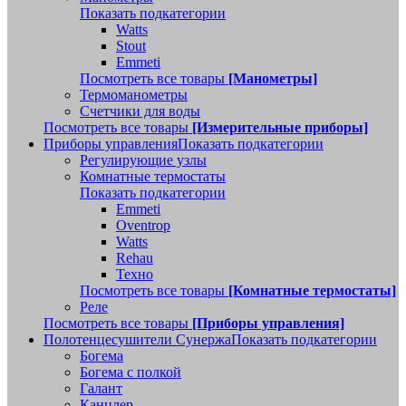
Показать подкатегории
Watts
Stout
Emmeti
Посмотреть все товары
[Манометры]
Термоманометры
Счетчики для воды
Посмотреть все товары
[Измерительные приборы]
Приборы управления
Показать подкатегории
Регулирующие узлы
Комнатные термостаты
Показать подкатегории
Emmeti
Oventrop
Watts
Rehau
Техно
Посмотреть все товары
[Комнатные термостаты]
Реле
Посмотреть все товары
[Приборы управления]
Полотенцесушители Сунержа
Показать подкатегории
Богема
Богема с полкой
Галант
Канцлер