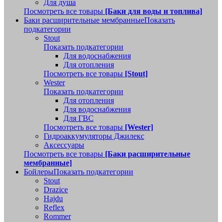
Для душа
Посмотреть все товары
[Баки для воды и топлива]
Баки расширительные мембранные
Показать
подкатегории
Stout
Показать подкатегории
Для водоснабжения
Для отопления
Посмотреть все товары
[Stout]
Wester
Показать подкатегории
Для отопления
Для водоснабжения
Для ГВС
Посмотреть все товары
[Wester]
Гидроаккумуляторы Джилекс
Аксессуары
Посмотреть все товары
[Баки расширительные
мембранные]
Бойлеры
Показать подкатегории
Stout
Drazice
Hajdu
Reflex
Rommer