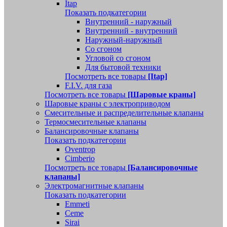
Itap
Показать подкатегории
Внутренний - наружный
Внутренний - внутренний
Наружный-наружный
Со сгоном
Угловой со сгоном
Для бытовой техники
Посмотреть все товары
[Itap]
F.I.V. для газа
Посмотреть все товары
[Шаровые краны]
Шаровые краны с электроприводом
Смесительные и распределительные клапаны
Термосмесительные клапаны
Балансировочные клапаны
Показать подкатегории
Oventrop
Cimberio
Посмотреть все товары
[Балансировочные
клапаны]
Электромагнитные клапаны
Показать подкатегории
Emmeti
Ceme
Sirai