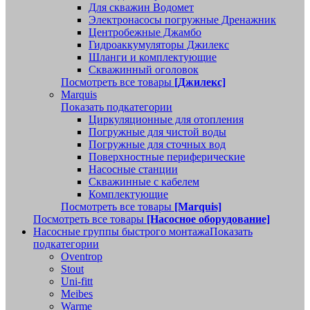
Для скважин Водомет
Электронасосы погружные Дренажник
Центробежные Джамбо
Гидроаккумуляторы Джилекс
Шланги и комплектующие
Скважинный оголовок
Посмотреть все товары
[Джилекс]
Marquis
Показать подкатегории
Циркуляционные для отопления
Погружные для чистой воды
Погружные для сточных вод
Поверхностные периферические
Насосные станции
Скважинные с кабелем
Комплектующие
Посмотреть все товары
[Marquis]
Посмотреть все товары
[Насосное оборудование]
Насосные группы быстрого монтажа
Показать
подкатегории
Oventrop
Stout
Uni-fitt
Meibes
Warme