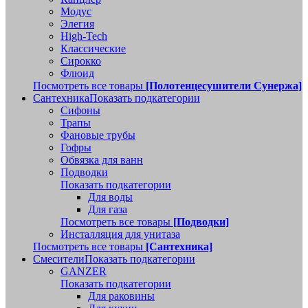
Модус
Элегия
High-Tech
Классические
Сирокко
Флюид
Посмотреть все товары
[Полотенцесушители Сунержа]
Сантехника
Показать подкатегории
Сифоны
Трапы
Фановые трубы
Гофры
Обвязка для ванн
Подводки
Показать подкатегории
Для воды
Для газа
Посмотреть все товары
[Подводки]
Инсталляция для унитаза
Посмотреть все товары
[Сантехника]
Смесители
Показать подкатегории
GANZER
Показать подкатегории
Для раковины