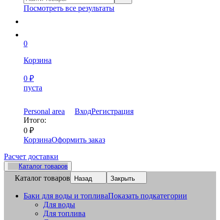
Посмотреть все результаты
0
Корзина
0
₽
пуста
Personal area
Вход
Регистрация
Итого:
0
₽
Корзина
Оформить заказ
Расчет доставки
Каталог товаров
Каталог товаров
Назад
Закрыть
Баки для воды и топлива
Показать подкатегории
Для воды
Для топлива