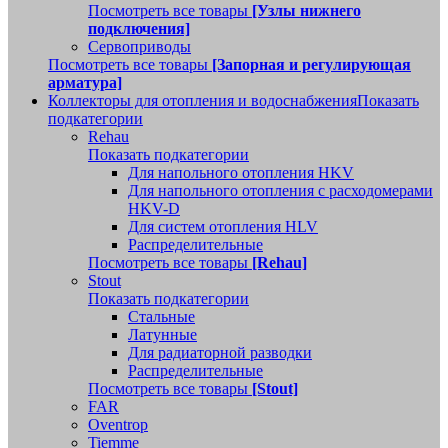
Посмотреть все товары
[Узлы нижнего
подключения]
Сервоприводы
Посмотреть все товары
[Запорная и регулирующая
арматура]
Коллекторы для отопления и водоснабжения
Показать
подкатегории
Rehau
Показать подкатегории
Для напольного отопления HKV
Для напольного отопления с расходомерами
HKV-D
Для систем отопления HLV
Распределительные
Посмотреть все товары
[Rehau]
Stout
Показать подкатегории
Стальные
Латунные
Для радиаторной разводки
Распределительные
Посмотреть все товары
[Stout]
FAR
Oventrop
Tiemme