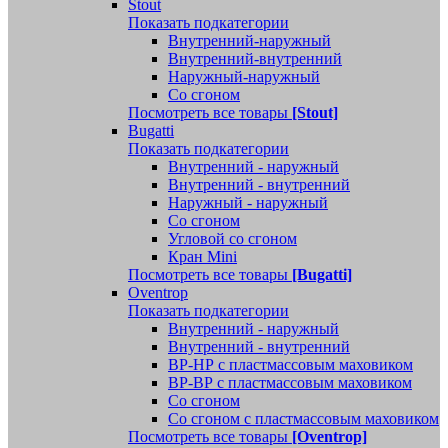
Stout
Показать подкатегории
Внутренний-наружный
Внутренний-внутренний
Наружный-наружный
Со сгоном
Посмотреть все товары
[Stout]
Bugatti
Показать подкатегории
Внутренний - наружный
Внутренний - внутренний
Наружный - наружный
Со сгоном
Угловой со сгоном
Кран Mini
Посмотреть все товары
[Bugatti]
Oventrop
Показать подкатегории
Внутренний - наружный
Внутренний - внутренний
ВР-НР с пластмассовым маховиком
ВР-ВР с пластмассовым маховиком
Со сгоном
Со сгоном с пластмассовым маховиком
Посмотреть все товары
[Oventrop]