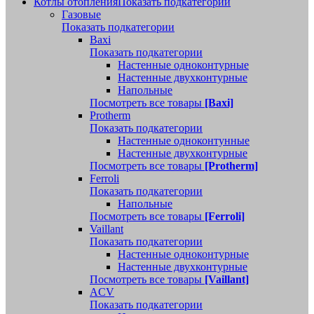
Котлы отопления
Показать подкатегории
Газовые
Показать подкатегории
Baxi
Показать подкатегории
Настенные одноконтурные
Настенные двухконтурные
Напольные
Посмотреть все товары
[Baxi]
Protherm
Показать подкатегории
Настенные одноконтунные
Настенные двухконтурные
Посмотреть все товары
[Protherm]
Ferroli
Показать подкатегории
Напольные
Посмотреть все товары
[Ferroli]
Vaillant
Показать подкатегории
Настенные одноконтурные
Настенные двухконтурные
Посмотреть все товары
[Vaillant]
ACV
Показать подкатегории