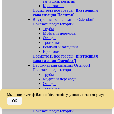
заглушки, ревизии
Крестовины
Посмотреть все товары
[Внутренняя
канализация Политэк]
Внутренняя канализация Ostendorf
Показать подкатегории
Трубы
Муфты и переходы
Отводы
Тройники
Ревизии и заглушки
Крестовины
Посмотреть все товары
[Внутренняя
канализация Ostendorf]
Наружная канализация Ostendorf
Показать подкатегории
Трубы
Муфты и переходы
Отводы
Тройники
Ревизии, заглушки, обратные клапаны
Мы используем
файлы cookies
, чтобы улучшить качество услуг.
Посмотреть все товары
[Наружная
OK
канализация Ostendorf]
Наружная канализация
Показать подкатегории