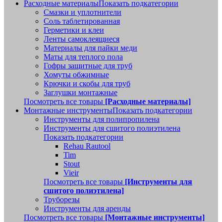
Расходные материалы
Показать подкатегории
Смазки и уплотнители
Соль таблетированная
Герметики и клеи
Ленты самоклеящиеся
Материалы для пайки меди
Маты для теплого пола
Гофры защитные для труб
Хомуты обжимные
Крючки и скобы для труб
Заглушки монтажные
Посмотреть все товары
[Расходные материалы]
Монтажные инструменты
Показать подкатегории
Инструменты для полипропилена
Инструменты для сшитого полиэтилена
Показать подкатегории
Rehau Rautool
Tim
Stout
Vieir
Посмотреть все товары
[Инструменты для
сшитого полиэтилена]
Труборезы
Инструменты для аренды
Посмотреть все товары
[Монтажные инструменты]