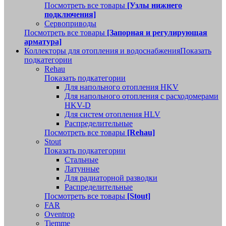
Посмотреть все товары
[Узлы нижнего
подключения]
Сервоприводы
Посмотреть все товары
[Запорная и регулирующая
арматура]
Коллекторы для отопления и водоснабжения
Показать
подкатегории
Rehau
Показать подкатегории
Для напольного отопления HKV
Для напольного отопления с расходомерами
HKV-D
Для систем отопления HLV
Распределительные
Посмотреть все товары
[Rehau]
Stout
Показать подкатегории
Стальные
Латунные
Для радиаторной разводки
Распределительные
Посмотреть все товары
[Stout]
FAR
Oventrop
Tiemme