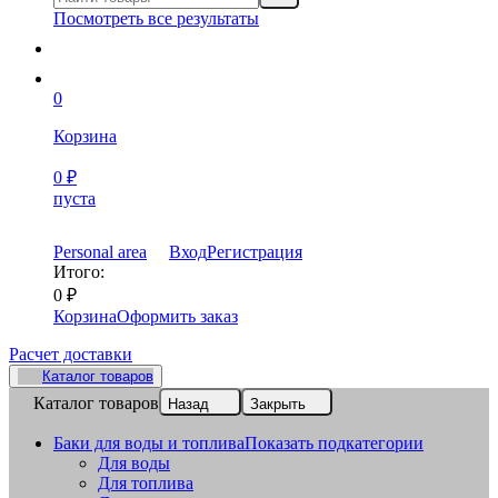
Посмотреть все результаты
0
Корзина
0
₽
пуста
Personal area
Вход
Регистрация
Итого:
0
₽
Корзина
Оформить заказ
Расчет доставки
Каталог товаров
Каталог товаров
Назад
Закрыть
Баки для воды и топлива
Показать подкатегории
Для воды
Для топлива