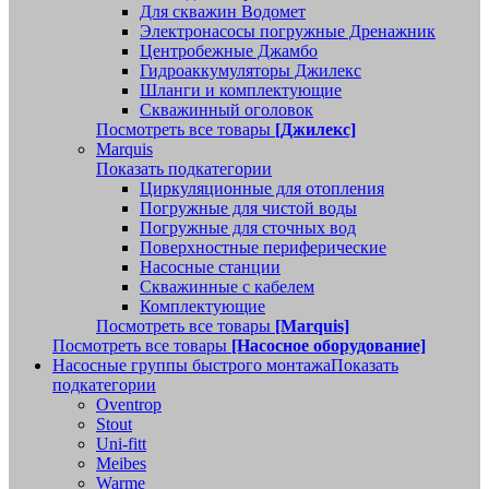
Для скважин Водомет
Электронасосы погружные Дренажник
Центробежные Джамбо
Гидроаккумуляторы Джилекс
Шланги и комплектующие
Скважинный оголовок
Посмотреть все товары
[Джилекс]
Marquis
Показать подкатегории
Циркуляционные для отопления
Погружные для чистой воды
Погружные для сточных вод
Поверхностные периферические
Насосные станции
Скважинные с кабелем
Комплектующие
Посмотреть все товары
[Marquis]
Посмотреть все товары
[Насосное оборудование]
Насосные группы быстрого монтажа
Показать
подкатегории
Oventrop
Stout
Uni-fitt
Meibes
Warme