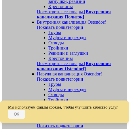
заглушки, ревизии
Крестовины
Посмотреть все товары
[Внутренняя
канализация Политэк]
Внутренняя канализация Ostendorf
Показать подкатегории
Трубы
Муфты и переходы
Отводы
Тройники
Ревизии и заглушки
Крестовины
Посмотреть все товары
[Внутренняя
канализация Ostendorf]
Наружная канализация Ostendorf
Показать подкатегории
Трубы
Муфты и переходы
Отводы
Тройники
Ревизии, заглушки, обратные клапаны
Мы используем
файлы cookies
, чтобы улучшить качество услуг.
Посмотреть все товары
[Наружная
OK
канализация Ostendorf]
Наружная канализация
Показать подкатегории