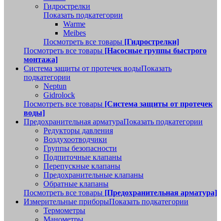
Гидрострелки
Показать подкатегории
Warme
Meibes
Посмотреть все товары
[Гидрострелки]
Посмотреть все товары
[Насосные группы быстрого
монтажа]
Система защиты от протечек воды
Показать
подкатегории
Neptun
Gidrolock
Посмотреть все товары
[Система защиты от протечек
воды]
Предохранительная арматура
Показать подкатегории
Редукторы давления
Воздухоотводчики
Группы безопасности
Подпиточные клапаны
Перепускные клапаны
Предохранительные клапаны
Обратные клапаны
Посмотреть все товары
[Предохранительная арматура]
Измерительные приборы
Показать подкатегории
Термометры
Манометры