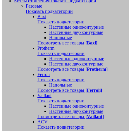
Котлы отопления
Показать подкатегории
Газовые
Показать подкатегории
Baxi
Показать подкатегории
Настенные одноконтурные
Настенные двухконтурные
Напольные
Посмотреть все товары
[Baxi]
Protherm
Показать подкатегории
Настенные одноконтунные
Настенные двухконтурные
Посмотреть все товары
[Protherm]
Ferroli
Показать подкатегории
Напольные
Посмотреть все товары
[Ferroli]
Vaillant
Показать подкатегории
Настенные одноконтурные
Настенные двухконтурные
Посмотреть все товары
[Vaillant]
ACV
Показать подкатегории