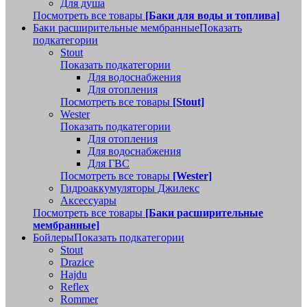
Для душа
Посмотреть все товары
[Баки для воды и топлива]
Баки расширительные мембранные
Показать
подкатегории
Stout
Показать подкатегории
Для водоснабжения
Для отопления
Посмотреть все товары
[Stout]
Wester
Показать подкатегории
Для отопления
Для водоснабжения
Для ГВС
Посмотреть все товары
[Wester]
Гидроаккумуляторы Джилекс
Аксессуары
Посмотреть все товары
[Баки расширительные
мембранные]
Бойлеры
Показать подкатегории
Stout
Drazice
Hajdu
Reflex
Rommer