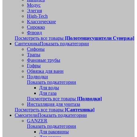
Модус
Элегия
High-Tech
Классические
Сирокко
Флюид
Посмотреть все товары
[Полотенцесушители Сунержа]
Сантехника
Показать подкатегории
Сифоны
Трапы
Фановые трубы
Гофры
Обвязка для ванн
Подводки
Показать подкатегории
Для воды
Для газа
Посмотреть все товары
[Подводки]
Инсталляция для унитаза
Посмотреть все товары
[Сантехника]
Смесители
Показать подкатегории
GANZER
Показать подкатегории
Для раковины