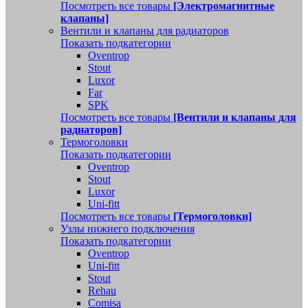
Посмотреть все товары
[Электромагнитные
клапаны]
Вентили и клапаны для радиаторов
Показать подкатегории
Oventrop
Stout
Luxor
Far
SPK
Посмотреть все товары
[Вентили и клапаны для
радиаторов]
Термоголовки
Показать подкатегории
Oventrop
Stout
Luxor
Uni-fitt
Посмотреть все товары
[Термоголовки]
Узлы нижнего подключения
Показать подкатегории
Oventrop
Uni-fitt
Stout
Rehau
Comisa