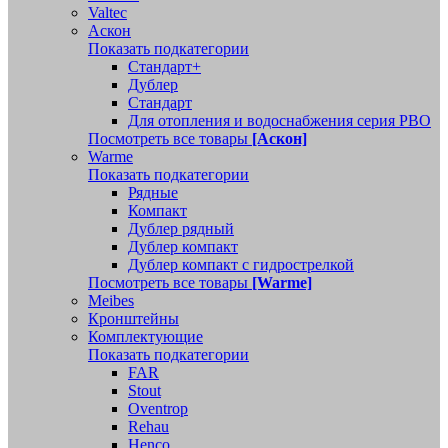
Valtec
Аскон
Показать подкатегории
Стандарт+
Дублер
Стандарт
Для отопления и водоснабжения серия РВО
Посмотреть все товары
[Аскон]
Warme
Показать подкатегории
Рядные
Компакт
Дублер рядный
Дублер компакт
Дублер компакт с гидрострелкой
Посмотреть все товары
[Warme]
Meibes
Кронштейны
Комплектующие
Показать подкатегории
FAR
Stout
Oventrop
Rehau
Henco