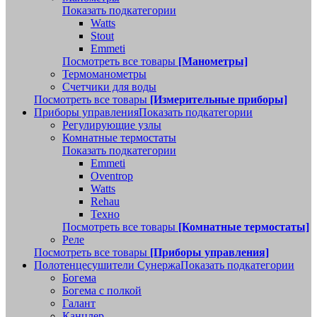
Показать подкатегории
Watts
Stout
Emmeti
Посмотреть все товары
[Манометры]
Термоманометры
Счетчики для воды
Посмотреть все товары
[Измерительные приборы]
Приборы управления
Показать подкатегории
Регулирующие узлы
Комнатные термостаты
Показать подкатегории
Emmeti
Oventrop
Watts
Rehau
Техно
Посмотреть все товары
[Комнатные термостаты]
Реле
Посмотреть все товары
[Приборы управления]
Полотенцесушители Сунержа
Показать подкатегории
Богема
Богема с полкой
Галант
Канцлер