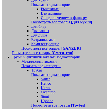
Для кухни
Показать подкатегории
Рычажные
Вентильные
С подключением к фильтру
Посмотреть все товары
[Для кухни]
Для биде
Для ванны
Для душа
Встраиваемые
Комплектующие
Посмотреть все товары
[GANZER]
Посмотреть все товары
[Смесители]
Трубы и фитинги
Показать подкатегории
Металлопластиковые
Показать подкатегории
Трубы
Показать подкатегории
Valtec
Henco
Kermi
Oventrop
Stout
Uponor
Посмотреть все товары
[Трубы]